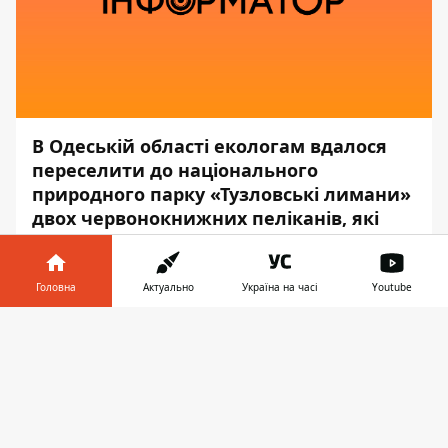
В Одеській області екологам вдалося
переселити до національного
природного парку «Тузловські лимани»
двох червонокнижних пеліканів, які
мешкали на території ресторану.
Про це
повідомив
еколог і співробітник
Головна
Актуально
Україна на часі
Youtube
заповідника Іван Русєв, - передає
Інформатор у
Інформатор
.
Завантажити
телефоні
👉
Два ручних пелікани містилися в
сезонному ресторані «Чорноморка» на
березі Чорного моря в селі Миколаївка
Білгород-Дністровського району Одеської