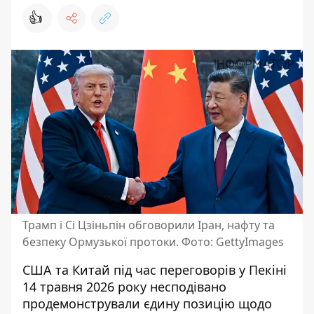
👍
Трамп і Сі Цзіньпін обговорили Іран, нафту та
безпеку Ормузької протоки. Фото: GettyImages
США та Китай під час переговорів у Пекіні
14 травня 2026 року несподівано
продемонстрували єдину позицію щодо