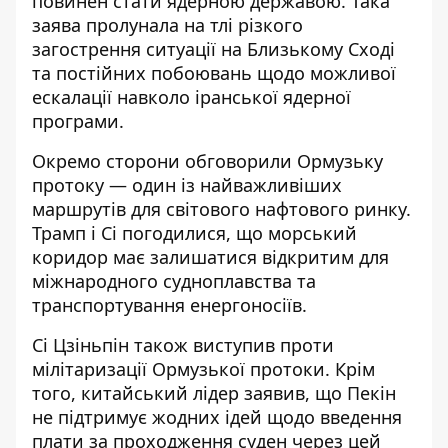
повинен стати ядерною державою. Така
заява пролунала на тлі різкого
загострення ситуації на Близькому Сході
та постійних побоювань щодо можливої
ескалації навколо іранської ядерної
програми.
Окремо сторони обговорили Ормузьку
протоку — один із найважливіших
маршрутів для світового нафтового ринку.
Трамп і Сі погодилися, що морський
коридор має залишатися відкритим для
міжнародного судноплавства та
транспортування енергоносіїв.
Сі Цзіньпін також виступив проти
мілітаризації Ормузької протоки. Крім
того, китайський лідер заявив, що Пекін
не підтримує жодних ідей щодо введення
плати за проходження суден через цей