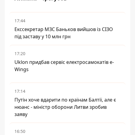
17:44
Екссекретар МЗС Баньков вийшов із СІЗО
під заставу у 10 млн грн
17:20
Uklon придбав сервіс електросамокатів e-
Wings
17:14
Путін хоче вдарити по країнам Балтії, але є
нюанс - міністр оборони Литви зробив
заяву
16:50