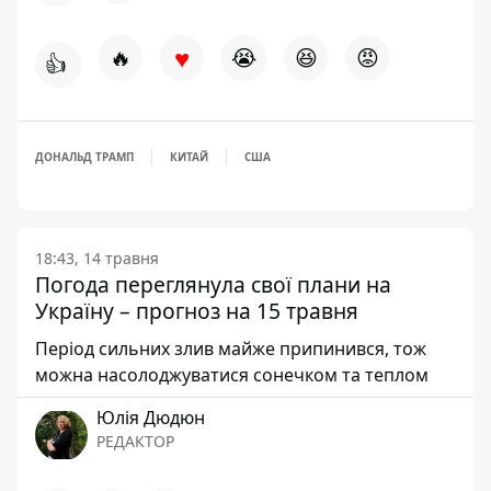
♥
🔥
😭
😆
😡
👍
ДОНАЛЬД ТРАМП
КИТАЙ
США
18:43, 14 травня
Погода переглянула свої плани на
Україну – прогноз на 15 травня
Період сильних злив майже припинився, тож
можна насолоджуватися сонечком та теплом
Юлія Дюдюн
РЕДАКТОР