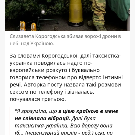
Єлизавета Корогодська збиває ворожі дрони в
небі над Україною.
За словами Корогодської, далі таксистка-
українка поводилась надто по-
європейськи розкуто і буквально
говорила телефоном про відверто інтимні
речі. Авторка посту назвала такі розмови
сексом по телефону і зізналась,
почувалася третьою.
"Я зрозуміла, що
з цією країною в мене
не співпали вібрації.
Далі була
таксистка-українка. Всю дорогу вона
їб...
(нецензурний вислів - ред.)
секс по