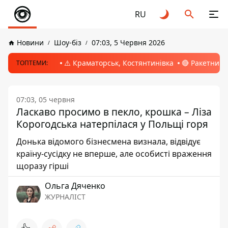
RU
Новини
Шоу-біз
07:03, 5 Червня 2026
⚠️ Краматорськ, Костянтинівка
🔴 Ракетний 
ТОПТЕМИ:
07:03, 05 червня
Ласкаво просимо в пекло, крошка – Ліза
Корогодська натерпілася у Польщі горя
Донька відомого бізнесмена визнала, відвідує
країну-сусідку не вперше, але особисті враження
щоразу гірші
Ольга Дяченко
ЖУРНАЛІСТ