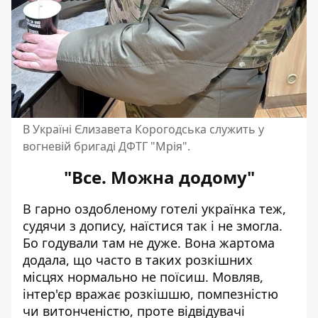
В Україні Єлизавета Корогодська служить у
вогневій бригаді ДФТГ "Мрія".
"Все. Можна додому"
В гарно оздобленому готелі українка теж,
судячи з допису, наїстися так і не змогла.
Бо годували там не дуже. Вона жартома
додала, що часто в таких розкішних
місцях нормально не поїсиш. Мовляв,
інтер'єр вражає розкішшю, помпезністю
чи витонченістю, проте відвідувачі