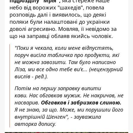
підрозділу "Мрія",
яка стереже наше
небо від ворожих "шахедів", повела
розповідь далі і виявилось, що деякі
поляки були налаштовані до українки
доволі агресивно. Мовляв, її невідомо за
що на заправці облаяв якийсь чоловік.
"Поки я чекала, коли мене відпустять,
поруч висіла табличка про продукти, які
не можна завозити. Там було написано
Ліза, ми все одно тебе ви'є...
(нецензурний
вислів - ред.).
Потім на першу заправку випити
кави. Нас обгавкав мужик. Не накричав, не
насварив.
Обгавкав і забризкав слиною.
Я не знаю, за що. Може, ми порушили його
внутрішній Шенген", - зауважила
авторка допису.