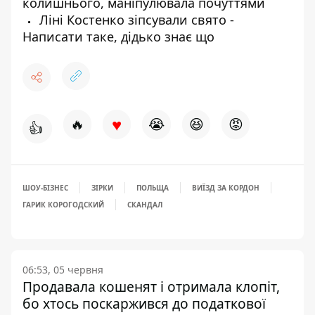
колишнього, маніпулювала почуттями
Ліні Костенко зіпсували свято -
Написати таке, дідько знає що
♥
🔥
😭
😆
😡
👍
ШОУ-БІЗНЕС
ЗІРКИ
ПОЛЬЩА
ВИЇЗД ЗА КОРДОН
ГАРИК КОРОГОДСКИЙ
СКАНДАЛ
06:53, 05 червня
Продавала кошенят і отримала клопіт,
бо хтось поскаржився до податкової