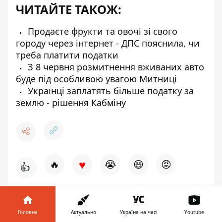
ЧИТАЙТЕ ТАКОЖ:
Продаєте фрукти та овочі зі свого
городу через інтернет - ДПС пояснила, чи
треба платити податки
З 8 червня розмитнення вживаних авто
буде під особливою увагою Митниці
Українці заплатять більше податку за
землю - рішення Кабміну
♥
🔥
😭
😆
😡
👍
ТВАРИНИ
ПОДАТОК
ПРОДАЖА
Головна
Актуально
Україна на часі
Youtube