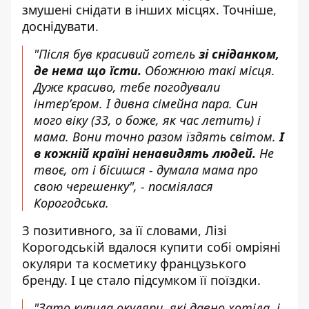
змушені снідати в інших місцях. Точніше,
доснідувати.
"Після був красивий готель
зі сніданком,
де нема що їсти.
Обожнюю такі місця.
Дуже красиво, тебе погодували
інтерʼєром. І дивна сімейна пара. Син
мого віку (33, о боже, як час летить) і
мама. Вони точно разом їздять світом.
І
в кожній країні ненавидять людей.
Не
твоє, от і бісишся - думала мама про
свою черешенку", - посміялася
Корогодська.
З позитивного, за її словами, Лізі
Корогодській вдалося купити собі омріяні
окуляри та косметику французького
бренду. І це стало підсумком її поїздки.
"Зато купила окуляри, які давно хотіла, і