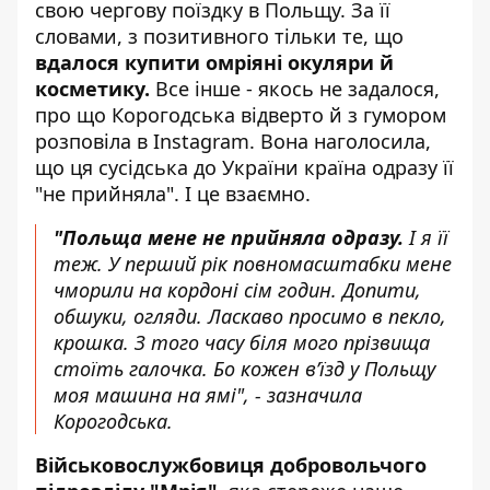
свою чергову поїздку в Польщу. За її
словами, з позитивного тільки те, що
вдалося купити омріяні окуляри й
косметику.
Все інше - якось не задалося,
про що Корогодська відверто й з гумором
розповіла в Instagram. Вона наголосила,
що ця сусідська до України країна одразу її
"не прийняла". І це взаємно.
"Польща мене не прийняла одразу.
І я її
теж. У перший рік повномасштабки мене
чморили на кордоні сім годин. Допити,
обшуки, огляди. Ласкаво просимо в пекло,
крошка. З того часу біля мого прізвища
стоїть галочка. Бо кожен вʼїзд у Польщу
моя машина на ямі", - зазначила
Корогодська.
Військовослужбовиця добровольчого