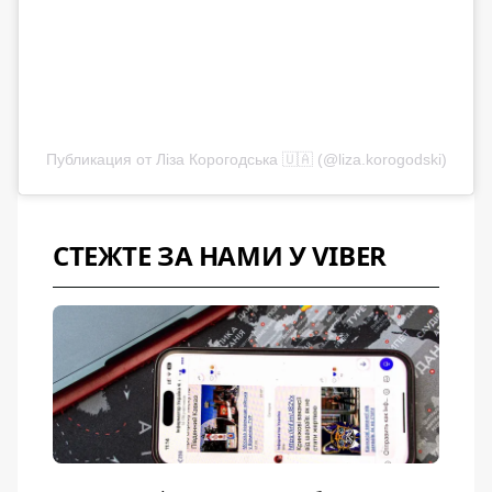
Публикация от Ліза Корогодська 🇺🇦 (@liza.korogodski)
СТЕЖТЕ ЗА НАМИ У VIBER