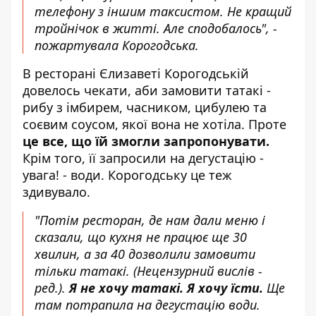
телефону з іншим таксистом. Не кращий
тройнічок в житті. Але сподобалось", -
пожартувала Корогодська.
В ресторані Єлизаветі Корогодській
довелось чекати, аби замовити татакі -
рибу з імбирем, часником, цибулею та
соєвим соусом, якої вона не хотіла. Проте
це все, що їй змогли запропонувати.
Крім того, її запросили на дегустацію -
увага! - води. Корогодську це теж
здивувало.
"Потім ресторан, де нам дали меню і
сказали, що кухня не працює ще 30
хвилин, а за 40 дозволили замовити
тільки татакі. (
Нецензурний вислів -
ред.).
Я не хочу татакі. Я хочу їсти.
Ще
там потрапила на дегустацію води.