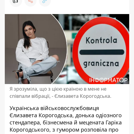
👍
Я зрозуміла, що з цією країною в мене не
співпали вібрації, - Єлизавета Корогодська.
Українська військовослужбовиця
Єлизавета Корогодська
, донька одіозного
стендапера, бізнесмена й мецената Гаріка
Корогодського, з гумором розповіла про