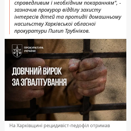
справедливим і необхідним покаранням", -
зазначив прокурор відділу захисту
інтересів дітей та протидії домашньому
насильству Харківської обласної
прокуратури Пилип Трубніков.
На Харківщині рецидивіст-педофіл отримав