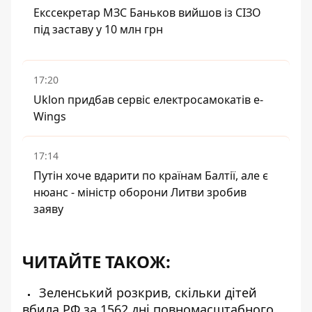
Екссекретар МЗС Баньков вийшов із СІЗО
під заставу у 10 млн грн
17:20
Uklon придбав сервіс електросамокатів e-
Wings
17:14
Путін хоче вдарити по країнам Балтії, але є
нюанс - міністр оборони Литви зробив
заяву
ЧИТАЙТЕ ТАКОЖ:
Зеленський розкрив, скільки дітей
вбила РФ за 1562 дні повномасштабного