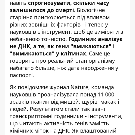
навіть
спрогнозувати, скільки часу
залишилося до смерті
.
Біологічне
старіння прискорюється
під впливом
різних зовнішніх факторів - і тепер у
науковців є інструмент, щоб це виміряти з
небаченою точністю.
Годинник аналізує
не ДНК, а те, як гени "вмикаються" і
"вимикаються" у клітинах
. Саме це
говорить про реальний стан організму
набагато більше, ніж дата народження у
паспорті.
Як повідомляє
журнал Nature
, команда
науковців проаналізувала понад 11 000
зразків тканин від мишей, щурів, макак і
людей. Результатом стали так звані
транскриптомні годинники - інструменти,
що читають активність генів замість
хімічних міток на ДНК. Як влаштований