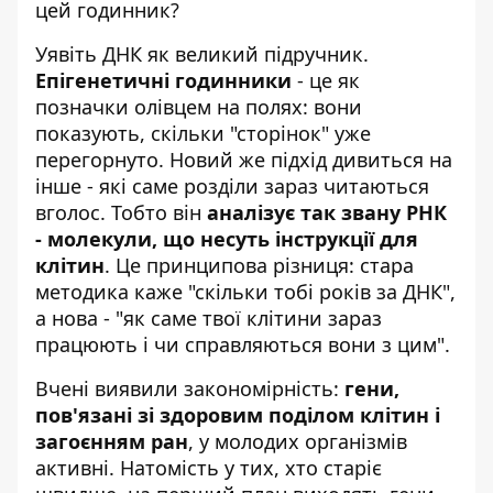
цей годинник?
Уявіть ДНК як великий підручник.
Епігенетичні годинники
- це як
позначки олівцем на полях: вони
показують, скільки "сторінок" уже
перегорнуто. Новий же підхід дивиться на
інше - які саме розділи зараз читаються
вголос. Тобто він
аналізує так звану РНК
- молекули, що несуть інструкції для
клітин
. Це принципова різниця: стара
методика каже "скільки тобі років за ДНК",
а нова - "як саме твої клітини зараз
працюють і чи справляються вони з цим".
Вчені виявили закономірність:
гени,
пов'язані зі здоровим поділом клітин і
загоєнням ран
, у молодих організмів
активні. Натомість у тих, хто старіє