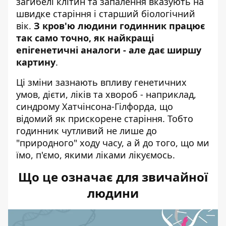
загибелі клітин та запалення вказують на
швидке старіння і старший біологічний
вік.
З кров'ю людини годинник працює
так само точно, як найкращі
епігенетичні аналоги - але дає ширшу
картину
.
Ці зміни зазнають впливу генетичних
умов, дієти, ліків та хвороб - наприклад,
синдрому Хатчінсона-Гілфорда, що
відомий як прискорене старіння. Тобто
годинник чутливий не лише до
"природного" ходу часу, а й до того, що ми
їмо, п'ємо, якими ліками лікуємось.
Що це означає для звичайної
людини