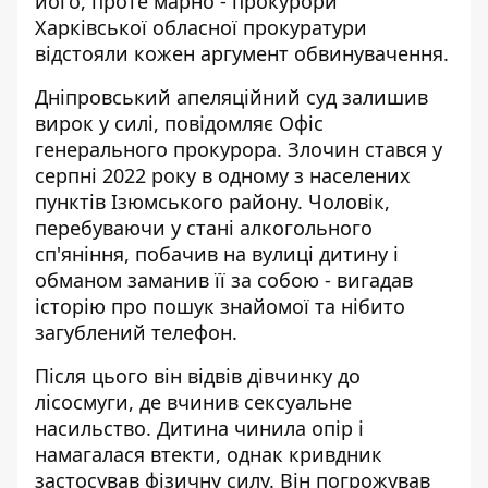
його, проте марно - прокурори
Харківської обласної прокуратури
відстояли кожен аргумент обвинувачення.
Дніпровський апеляційний суд залишив
вирок у силі,
повідомляє Офіс
генерального прокурора
. Злочин стався у
серпні 2022 року в одному з населених
пунктів Ізюмського району. Чоловік,
перебуваючи у стані алкогольного
сп'яніння, побачив на вулиці дитину і
обманом заманив її за собою - вигадав
історію про пошук знайомої та нібито
загублений телефон.
Після цього він відвів дівчинку до
лісосмуги, де вчинив сексуальне
насильство. Дитина чинила опір і
намагалася втекти, однак кривдник
застосував фізичну силу. Він погрожував