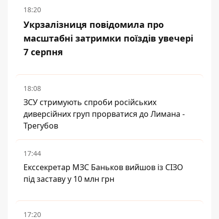
18:20
Укрзалізниця повідомила про
масштабні затримки поїздів увечері
7 серпня
18:08
ЗСУ стримують спроби російських
диверсійних груп прорватися до Лимана -
Трегубов
17:44
Екссекретар МЗС Баньков вийшов із СІЗО
під заставу у 10 млн грн
17:20