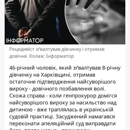
Рецидивіст зґвалтував дівчинку і отримав
довічне. Колаж: Інформатор
46-річний чоловік, який зґвалтував 8-річну
дівчинку на Харківщині, отримав
остаточне підтвердження найсуворішого
вироку - довічного позбавлення волі.
Схожа справа - коли
генпрокурор домігся
найсуворішого вироку
за насильство над
дитиною - вже траплялась в українській
судовій практиці. Засуджений намагався
переконати апеляційний суд виправдати