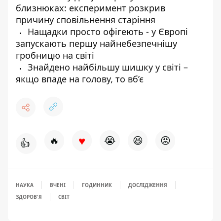
близнюках: експеримент розкрив
причину сповільнення старіння
Нащадки просто офігеють - у Європі
запускають першу найнебезпечнішу
гробницю на світі
Знайдено найбільшу шишку у світі –
якщо впаде на голову, то вб’є
♥
🔥
😭
😆
😡
👍
НАУКА
ВЧЕНІ
ГОДИННИК
ДОСЛІДЖЕННЯ
ЗДОРОВ'Я
СВІТ