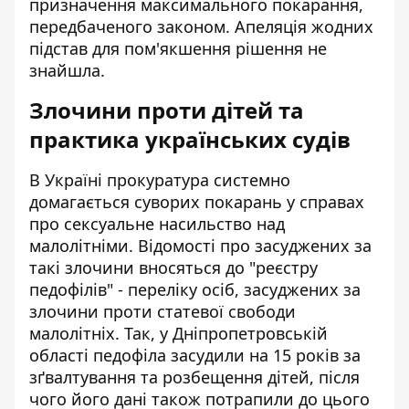
призначення максимального покарання,
передбаченого законом. Апеляція жодних
підстав для пом'якшення рішення не
знайшла.
Злочини проти дітей та
практика українських судів
В Україні прокуратура системно
домагається суворих покарань у справах
про сексуальне насильство над
малолітніми. Відомості про засуджених за
такі злочини вносяться до "реєстру
педофілів" - переліку осіб, засуджених за
злочини проти статевої свободи
малолітніх. Так, у Дніпропетровській
області
педофіла засудили на 15 років
за
зґвалтування та розбещення дітей, після
чого його дані також потрапили до цього