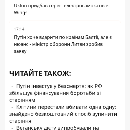
Uklon придбав сервіс електросамокатів e-
Wings
17:14
Путін хоче вдарити по країнам Балтії, але є
нюанс - міністр оборони Литви зробив
заяву
ЧИТАЙТЕ ТАКОЖ:
Путін інвестує у безсмертя: як РФ
збільшує фінансування боротьби зі
старінням
Клітини перестали вбивати одна одну:
знайдено безкоштовний спосіб зупинити
старіння
Веганську дієту випробували на