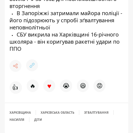
вторгнення
В Запоріжжі затримали майора поліції -
його підозрюють у спробі зґвалтування
неповнолітньої
СБУ викрила на Харківщині 16-річного
школяра - він коригував ракетні удари по
ППО
♥
🔥
😭
😆
😡
👍
ХАРКІВЩИНА
ХАРКІВСЬКА ОБЛАСТЬ
ЗГВАЛТУВАННЯ
НАСИЛЛЯ
ДІТИ