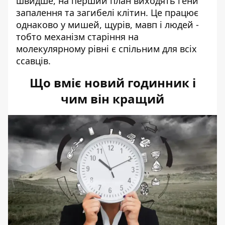
швидше, на перший план виходять гени
запалення та загибелі клітин. Це працює
однаково у мишей, щурів, мавп і людей -
тобто механізм старіння на
молекулярному рівні є спільним для всіх
ссавців.
Що вміє новий годинник і
чим він кращий