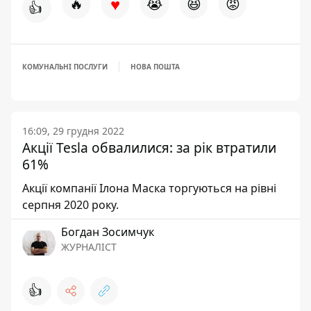
♥
🔥
😭
😆
😡
👍
КОМУНАЛЬНІ ПОСЛУГИ
НОВА ПОШТА
16:09, 29 грудня 2022
Акції Tesla обвалилися: за рік втратили
61%
Акції компанії Ілона Маска торгуються на рівні
серпня 2020 року.
Богдан Зосимчук
ЖУРНАЛІСТ
👍