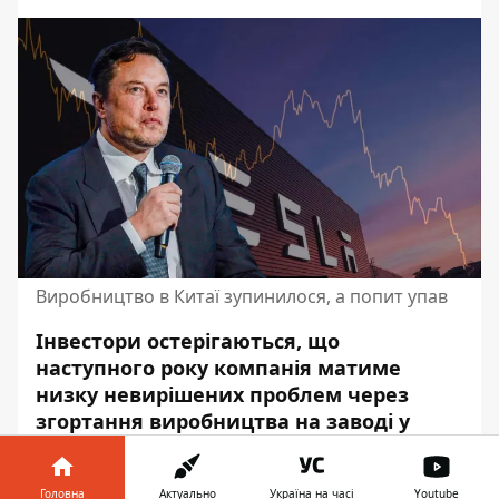
Виробництво в Китаї зупинилося, а попит упав
Інвестори остерігаються, що
наступного року компанія матиме
низку невирішених проблем через
згортання виробництва на заводі у
Шанхаї та занижений збут. Але
Маск
налаштований оптимістично й
Головна
Актуально
Україна на часі
Youtube