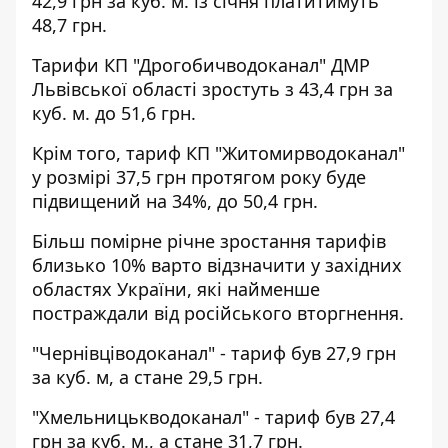
42,9 грн за куб. м. із січня платитимуть
48,7 грн.
Тарифи КП "Дрогобичводоканал" ДМР
Львівської області зростуть з 43,4 грн за
куб. м. до 51,6 грн.
Крім того, тариф КП "Житомирводоканал"
у розмірі 37,5 грн протягом року буде
підвищений на 34%, до 50,4 грн.
Більш помірне річне зростання тарифів
близько 10% варто відзначити у західних
областях України, які найменше
постраждали від російського вторгнення.
"Чернівціводоканал" - тариф був 27,9 грн
за куб. м, а стане 29,5 грн.
"Хмельницькводоканал" - тариф був 27,4
грн за куб. м., а стане 31,7 грн.