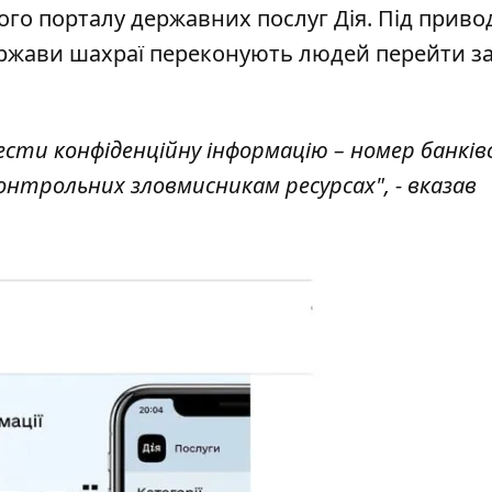
ого порталу державних послуг Дія. Під прив
ержави шахраї переконують людей перейти з
сти конфіденційну інформацію – номер банківс
контрольних зловмисникам ресурсах", - вказав