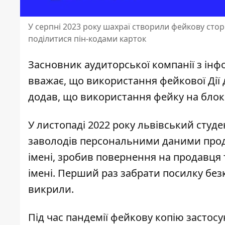
У серпні 2023 року шахраї створили фейкову стор
поділитися пін-кодами карток
Засновник аудиторської компанії з інфо
вважає, що використання фейкової Дії
додав, що використання фейку на блокп
У листопаді 2022 року львівський студ
заволодів персональними даними прода
імені, зробив повернення на продавця 
імені. Перший раз забрати посилку без
викрили.
Під час пандемії фейкову копію застос