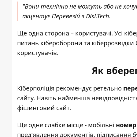
"Вони технічно не можуть або не хочут
акцентує Перевезій з Disl.Tech.
Ще одна сторона – користувачі. Усі кіб
питань кібероборони та кіберрозвідки 
користувачів.
Як вбере
Кіберполіція рекомендує ретельно
пер
сайту. Навіть найменша невідповідніс
фішинговий сайт.
Ще одне слабке місце - мобільні
номер
пред’явлення документів, підписання б