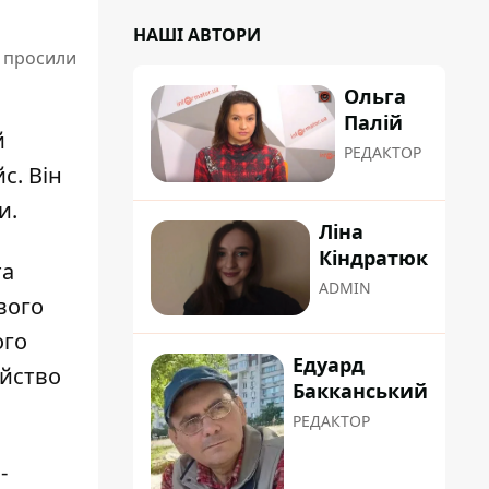
НАШІ АВТОРИ
а просили
Ольга
Палій
й
РЕДАКТОР
с. Він
и.
Ліна
Кіндратюк
та
ADMIN
вого
ого
Едуард
айство
Бакканський
РЕДАКТОР
-