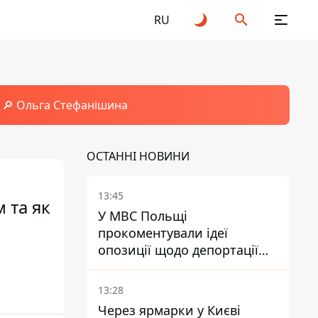
RU
🔎 Ольга Стефанішина
ОСТАННІ НОВИНИ
13:45
 та як
У МВС Польщі
прокоментували ідеї
опозиції щодо депортації
українських чоловіків -
абсурд і популізм
13:28
Через ярмарки у Києві