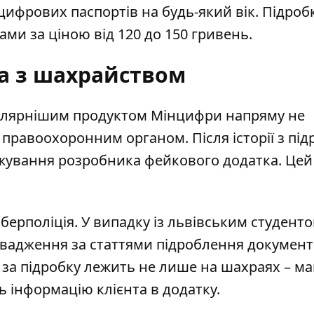
ифрових паспортів на будь-який вік. Підроб
и за ціною від 120 до 150 гривень.
а з шахрайством
улярнішим продуктом Мінцифри напряму не
правоохоронним органом. Після історії з пі
тажування розробника фейкового додатка. Цей
ерполіція. У випадку із львівським студент
вадження за статтями підроблення документі
 за підробку лежить не лише на шахраях – ма
ь інформацію клієнта в додатку.