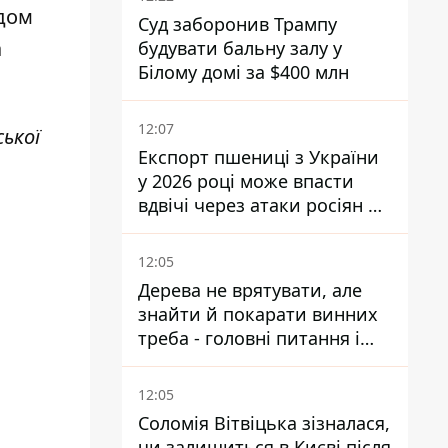
одом
Суд заборонив Трампу
а
будувати бальну залу у
Білому домі за $400 млн
12:07
ької
Експорт пшениці з України
у 2026 році може впасти
вдвічі через атаки росіян по
портах
12:05
Дерева не врятувати, але
знайти й покарати винних
треба - головні питання і
висновки з конфлікту на
Теремках
12:05
Соломія Вітвіцька зізналася,
чи залишиться в Києві після