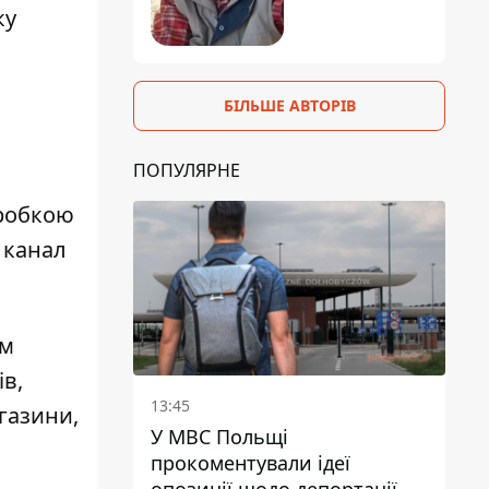
ку
БІЛЬШЕ АВТОРІВ
ПОПУЛЯРНЕ
дробкою
 канал
ом
в,
13:45
газини,
У МВС Польщі
прокоментували ідеї