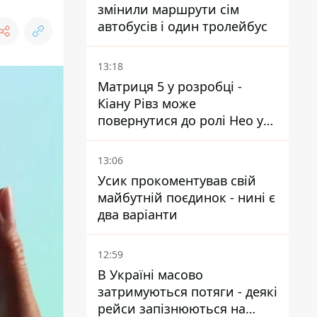
змінили маршрути сім
автобусів і один тролейбус
13:18
Матриця 5 у розробці -
Кіану Рівз може
повернутися до ролі Нео у
п'ятій частині
13:06
Усик прокоментував свій
майбутній поєдинок - нині є
два варіанти
12:59
В Україні масово
затримуються потяги - деякі
рейси запізнюються на