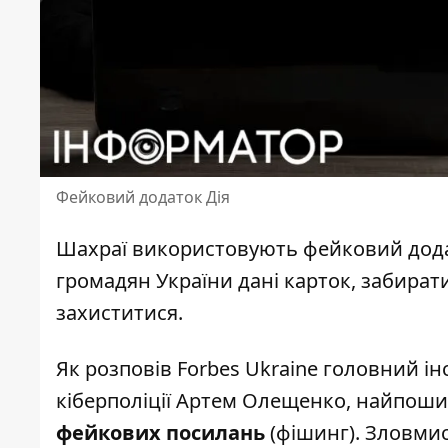
Фейковий додаток Дія
Шахраї
використовують фейковий дод
громадян України дані карток, забирати
захиститися.
Як
розповів Forbes
Ukraine головний інс
кіберполіції Артем Олещенко, найпош
фейкових посилань
(фішинг). Зловми