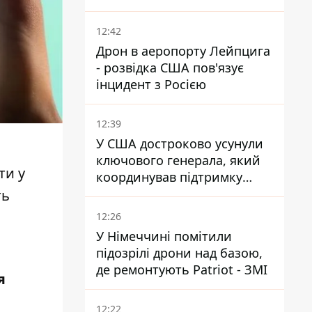
понад 12 годин
12:42
Дрон в аеропорту Лейпцига
- розвідка США пов'язує
інцидент з Росією
12:39
У США достроково усунули
ключового генерала, який
ти у
координував підтримку
України - причину
ть
замовчують
12:26
У Німеччині помітили
підозрілі дрони над базою,
де ремонтують Patriot - ЗМІ
я
12:22