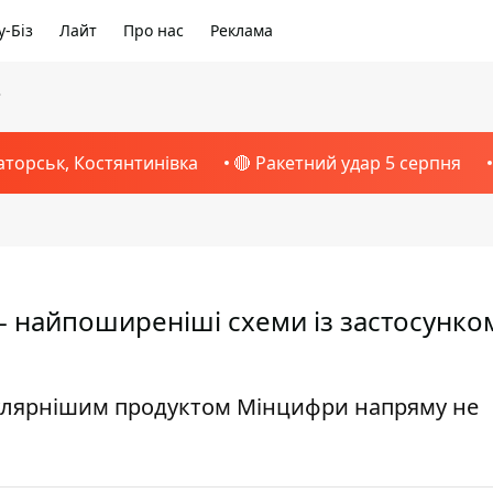
-Біз
Лайт
Про нас
Реклама
3
аторськ, Костянтинівка
🔴 Ракетний удар 5 серпня
- найпоширеніші схеми із застосунком
улярнішим продуктом Мінцифри напряму не