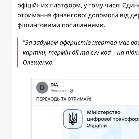
офіційних платформ, у тому числі Єдин
отримання фінансової допомоги від д
фішинговими посиланнями.
"За задумом аферистів жертва має вве
картки, термін дії та cvv-код – на під
Олещенко.