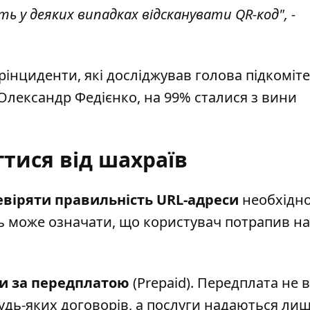
ь у деяких випадках відсканувати QR-код", -
ерінциденти, які досліджував голова підкоміте
Олександр Федієнко, на 99% сталися з вини
гтися від шахраїв
евіряти правильність URL-адреси
необхідн
ть може означати, що користувач потрапив на
и за передплатою
(Prepaid). Передплата не 
удь-яких договорів, а послуги надаються ли