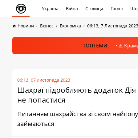
Україна
Війна
Столиця
Гроші
Шоу
Новини
Бізнес
Економіка
06:13, 7 Листопада 202
ТОПТЕМИ:
⚠️ Крам
06:13, 07 листопада 2023
Шахраї підробляють додаток Дія 
не попастися
Питанням шахрайства зі своїм найпоп
займаються