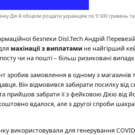
інку Дія й обіцяли роздати українцям по 9 500 гривень т
рмаційної безпеки Disl.Tech Андрій Перевезі
 для
махінації з виплатами
не найгірший кей
осту чи на пошті – більш ризиковані випадк
ент зробив замовлення в одному з магазинів 
вця. Він відмовився забирати посилку від с
та прийшов забрати її з фейковою Дією від й
коштовно вдалося, але з другої спроби шахр
унку використовували для генерування COVID