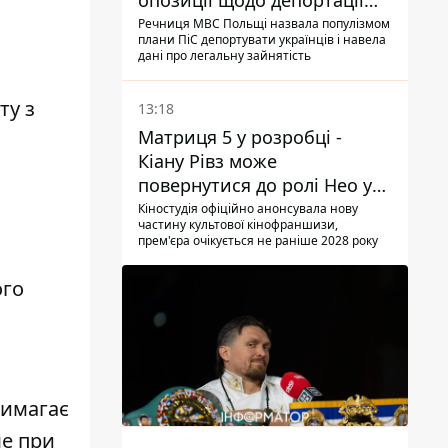
опозиції щодо депортації
українських чоловіків -
Речниця МВС Польщі назвала популізмом
плани ПіС депортувати українців і навела
абсурд і популізм
дані про легальну зайнятість
ту з
13:18
Матриця 5 у розробці -
Кіану Рівз може
повернутися до ролі Нео у
п'ятій частині
Кіностудія офіційно анонсувала нову
частину культової кінофраншизи,
прем'єра очікується не раніше 2028 року
ого
вимагає
ше при