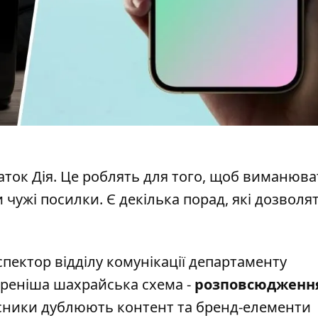
аток
Дія. Це роблять для того, щоб виманюва
 чужі посилки. Є декілька порад, які дозволя
пектор відділу комунікації департаменту
иреніша шахрайська схема -
розповсюдженн
сники дублюють контент та бренд-елементи