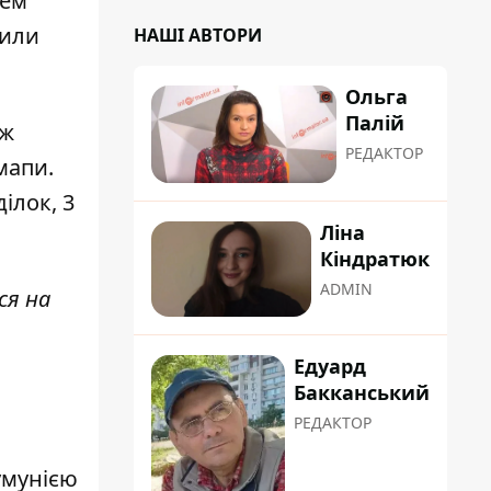
цем
сили
НАШІ АВТОРИ
Ольга
Палій
ож
РЕДАКТОР
мапи.
ілок, 3
Ліна
Кіндратюк
ADMIN
ся на
Едуард
Бакканський
РЕДАКТОР
умунією