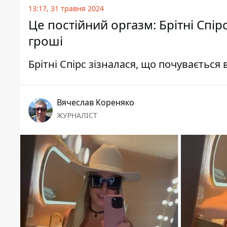
13:17, 31 травня 2024
Це постійний оргазм: Брітні Спірс
гроші
Брітні Спірс зізналася, що почуваєтьс
Вячеслав Кореняко
ЖУРНАЛІСТ