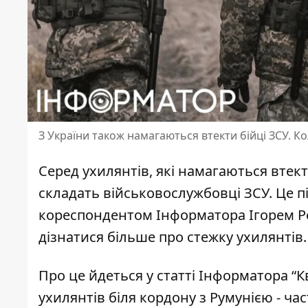
З України також намагаються втекти бійці ЗСУ. К
Серед ухилянтів, які намагаються втек
складать військовослужбовці ЗСУ. Це п
кореспондентом Інформатора Ігорем Р
дізнатися більше про стежку ухилянтів.
Про це йдеться у статті Інформатора
“К
ухилянтів біля кордону з Румунією - час