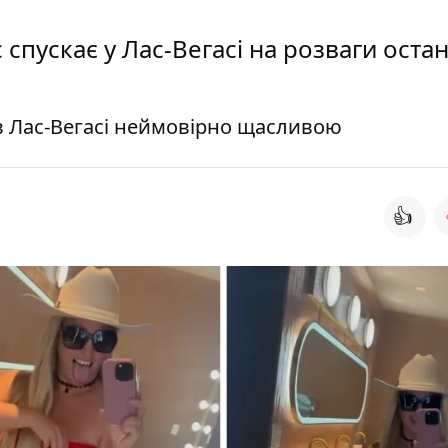
 спускає у Лас-Вегасі на розваги остан
я в Лас-Вегасі неймовірно щасливою
👍