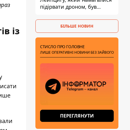
араз
підірвати дроном, був
завантажений
боєприпасами
БІЛЬШЕ НОВИН
в із
СТИСЛО ПРО ГОЛОВНЕ
ЛИШЕ ОПЕРАТИВНІ НОВИНИ БЕЗ ЗАЙВОГО
и
у
писати
лише
ПЕРЕГЛЯНУТИ
вали