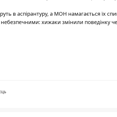
руть в аспірантуру, а МОН намагається їх сп
и небезпечними: хижаки змінили поведінку ч
ЕЦЬ