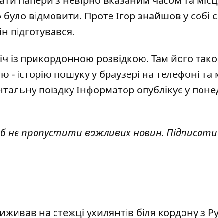
ати папери з невірно вказаним часом та міс
 було відмовити. Проте Ігор знайшов у собі 
ін підготувався.
іч із прикордонною розвідкою. Там його так
 - історію пошуку у браузері на телефоні та 
альну поїздку Інформатор опублікує у понед
об не пропустити важливих новин. Підписати
виживав на стежці ухилянтів біля кордону з Р