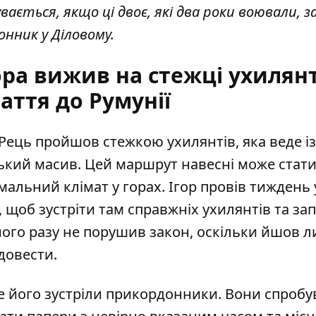
вається, якщо ці двоє, які два роки воювали, з
нник у Діловому.
ра вижив на стежці ухилянті
аття до Румунії
 Рець
пройшов стежкою ухилянтів
, яка веде із
ський масив. Цей маршрут навесні може стат
льний клімат у горах. Ігор провів тиждень 
 щоб зустріти там справжніх ухилянтів та за
жодного разу не порушив закон, оскільки йшов 
довести.
де його зустріли прикордонники. Вони
спробу