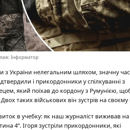
олаж: Інформатор
ти з України нелегальним шляхом, значну ча
ідтвердили і прикордонники у спілкуванні з
ецем, який
поїхав до кордону з Румунією
, що
 Двох таких військових він зустрів на своєму
виток в учебку: як наш журналіст виживав на
тина 4”
. Ігоря зустріли прикордонники, які