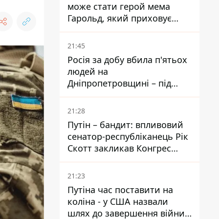
може стати герой мема
Гарольд, який приховує
біль – він очолив народне
голосування
21:45
Росія за добу вбила п'ятьох
людей на
Дніпропетровщині – під
ударами опинилися п'ять
районів області
21:28
Путін – бандит: впливовий
сенатор-республіканець Рік
Скотт закликав Конгрес
притягнути РФ до
відповідальності за війну в
21:23
Україні
Путіна час поставити на
коліна - у США назвали
шлях до завершення війни -