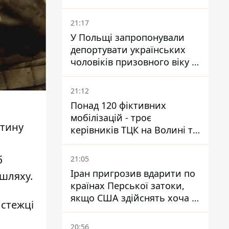
National Security Journal
21:17
У Польщі запропонували
депортувати українських
чоловіків призовного віку -
кого це може торкнутися
21:12
Понад 120 фіктивних
мобілізацій - троє
стину
керівників ТЦК на Волині та
Буковині отримали підозри
за фейкові звіти
б
21:05
Іран пригрозив вдарити по
 шляху.
країнах Перської затоки,
якщо США здійснять хоча б
 стежці
одну атаку - Reuters
20:56