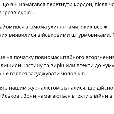
 що він намагався перетнути кордон, після ч
із “розвідкою”.
айомився з сімома ухилянтами, яких все ж
 них виявилися військовими штурмовиками. 
ще на початку повномасштабного вторгнення
алишили частину та вирішили втекти до Румун
о не взявся засуджувати чоловіків.
ня з нашим журналістом зізналися, що дійсно
ійськові. Вони намагаються втекти з війни в