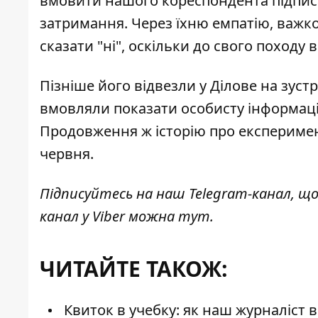
вмовити нашого кореспондента
підпис
затримання. Через їхню емпатію, важко
сказати "ні", оскільки до свого походу в
Пізніше його
відвезли у Ділове
на зустр
вмовляли показати особисту інформацію
Продовження ж історію про експеримент
червня.
Підписуйтесь на наш
Telegram-канал
, щ
канал у Viber можна
тут
.
ЧИТАЙТЕ ТАКОЖ:
Квиток в учебку: як наш журналіст 