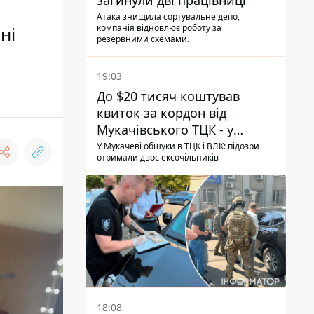
загинули дві працівниці
Атака знищила сортувальне депо,
компанія відновлює роботу за
ні
резервними схемами.
19:03
До $20 тисяч коштував
квиток за кордон від
Мукачівського ТЦК - у
гучній справі перші підозри
У Мукачеві обшуки в ТЦК і ВЛК: підозри
отримали двоє ексочільників
отримали двоє колишніх
керівників
18:08