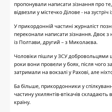
пропонували написати зізнання про те,
відвезли
у містечко Ділове - на зустріч 
У прикордонній частині журналіст позн
переконали написати зізнання. Двоє з
із Полтави, другий – з Миколаєва.
Чоловіки пішли у ЗСУ добровольцями 
роки вони провели у боях, після чого з
затримали на вокзалі у Рахові, але ніхт
Ба більше, прикордонники у спілкуван
частину ухилянтів-втікачів складають в
країну.