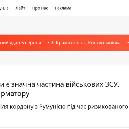
-Біз
Лайт
Про нас
Реклама
тний удар 5 серпня
⚠️ Краматорськ, Костянтинівка
ни є значна частина військових ЗСУ, –
орматору
біля кордону з Румунією під час ризикованого