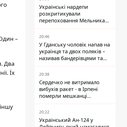
ого
Українські нардепи
розкритикували
перепоховання Мельника
через ризик дипломатичної
ізоляції
20:46
Один –
У Гданську чоловік напав на
українця та двох поляків –
називав бандерівцями та
. Два
поводився агресивно
ії. Їх
20:38
Сердечко не витримало
вибухів ракет - в Ірпені
померли мешканці
притулку для собак з
 іншу
інвалідністю
20:22
Український Ан-124 у
Лейпцигу, який намагалися