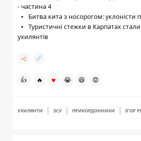
- частина 4
Битва кита з носорогом: уклоністи п
Туристичні стежки в Карпатах стал
ухилянтів
♥
👍
🔥
😭
😆
😡
УХИЛЯНТИ
ЗСУ
ПРИКОРДОННИКИ
ІГОР Р