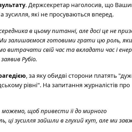
зультату
. Держсекретар наголосив, що Ваши
на зусилля, які не просуваються вперед.
середника в цьому питанні, але досі це не приз
. Ми залишаємося готовими грати цю роль, як
о витрачати свій час та вкладати час і енер
 заявив Рубіо.
рагедією
, за яку обидві сторони платять "дуж
юдському рівні". На запитання журналістів про
и можемо, щоб привести її до мирного
, ці зусилля зайшли в глухий кут, але ми зав
.