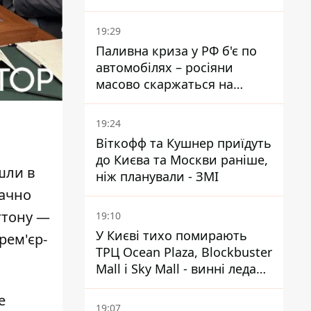
Міноборони країни
19:29
Паливна криза у РФ б'є по
автомобілях – росіяни
масово скаржаться на
поломки через неякісний
бензин
19:24
Віткофф та Кушнер приїдуть
до Києва та Москви раніше,
шли в
ніж планували - ЗМІ
начно
гтону —
19:10
У Києві тихо помирають
рем'єр-
ТРЦ Ocean Plaza, Blockbuster
Mall і Sky Mall - винні ледачі
менеджери й канібалізм
е
19:07