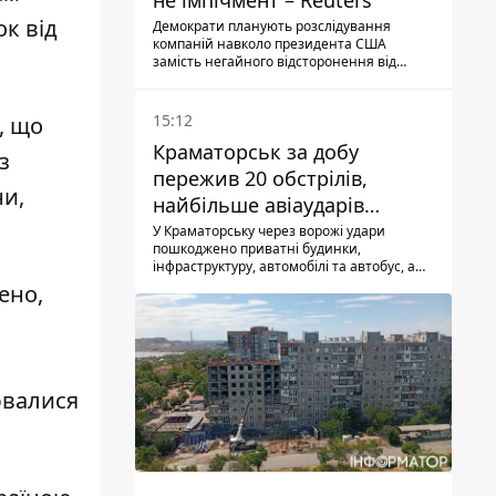
не імпічмент – Reuters
к від
Демократи планують розслідування
компаній навколо президента США
замість негайного відсторонення від
посади.
15:12
, що
Краматорськ за добу
з
пережив 20 обстрілів,
ни,
найбільше авіаударів
КАБ-250
У Краматорську через ворожі удари
пошкоджено приватні будинки,
інфраструктуру, автомобілі та автобус, а
загалом за добу на Донеччині загинула
жено
,
одна людина і ще 15 отримали поранення
ювалися