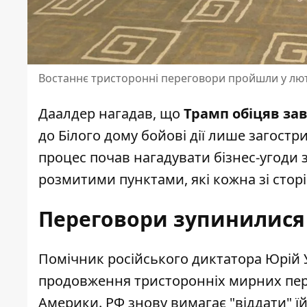
Востаннє тристоронні переговори пройшли у лют
Даалдер нагадав, що
Трамп обіцяв за
до Білого дому бойові дії лише загост
процес почав нагадувати бізнес-угоди 
розмитими пунктами, які кожна зі сторі
Переговори зупинилися
Помічник російського диктатора Юрій
продовження
тристоронніх мирних пер
Америки. РФ знову вимагає "віддати" ї