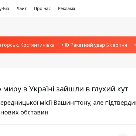
-Біз
Лайт
Про нас
Реклама
аторськ, Костянтинівка
🔴 Ракетний удар 5 серпня
 миру в Україні зайшли в глухий кут
ередницької місії Вашингтону, але підтверди
а нових обставин