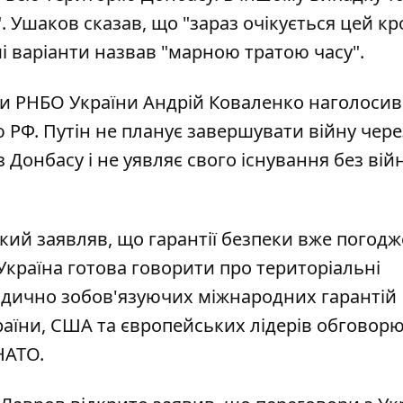
Ушаков сказав, що "зараз очікується цей кро
нші варіанти назвав "марною тратою часу".
ри РНБО України Андрій Коваленко наголосив
РФ. Путін не планує завершувати війну чере
 Донбасу і не уявляє свого існування без вій
ький заявляв, що
гарантії безпеки вже погод
 Україна готова говорити про територіальні
дично зобов'язуючих міжнародних гарантій
України, США та європейських лідерів обговор
НАТО.