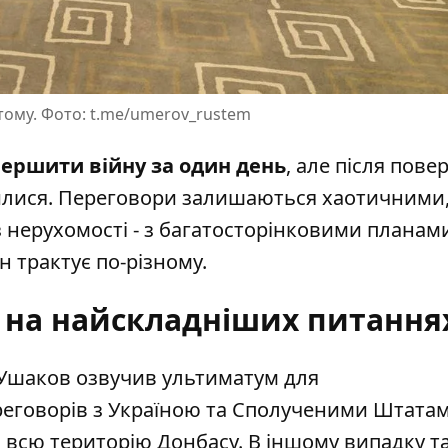
ому. Фото: t.me/umerov_rustem
вершити війну за один день
, але після пов
рилися. Переговори залишаються хаотичними,
з нерухомості - з багатосторінковими планам
н трактує по-різному.
 на найскладніших питання
 Ушаков
озвучив ультиматум для
еговорів з Україною та Сполученими Штата
й всю територію Донбасу. В іншому випадку т