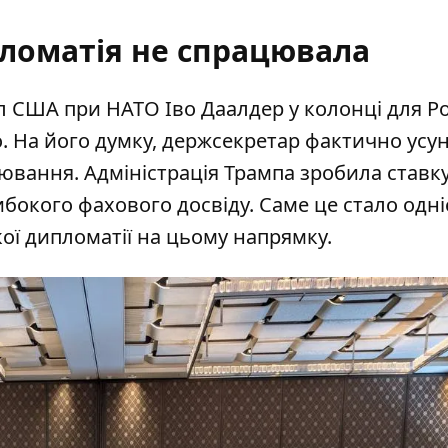
ломатія не спрацювала
США при НАТО Іво Даалдер у колонці для Pol
о. На його думку, держсекретар
фактично усу
вання. Адміністрація Трампа зробила ставку
окого фахового досвіду. Саме це стало одні
ї дипломатії на цьому напрямку.