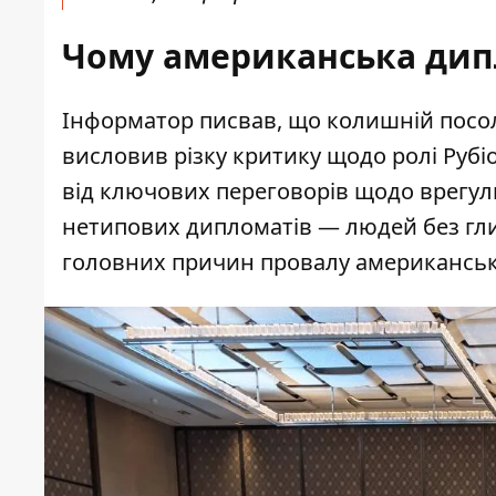
Чому американська дип
Інформатор писвав, що колишній посол 
висловив різку критику щодо ролі Рубі
від ключових переговорів
щодо врегулю
нетипових дипломатів — людей без глиб
головних причин провалу американсько