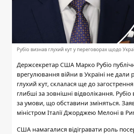
Рубіо визнав глухий кут у переговорах щодо Укра
Держсекретар США Марко Рубіо публіч
врегулювання війни в Україні не дали р
глухий
кут, склалася ще до загострення
глибші за зовнішні відволікання. Руб
за умови, що обставини зміняться. Заяв
міністром Італії Джорджею Мелоні в Рим
США намагалися відігравати роль посе