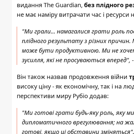
видання The Guardian
,
без плідного ре
не має наміру витрачати час і ресурси 
"Ми грали... намагалися грати роль по
плідного результату з різних причин
може бути продуктивною. Ми не хочем
зусилля, які не просуваються вперед", -
Він також назвав продовження війни
т
високу ціну - як економічну, так і на л
перспективи миру Рубіо додав:
"Ми готові грати будь-яку роль, яку м
дипломатичного врегулювання; на жаль
готові, якщо ці обставини зміняться"