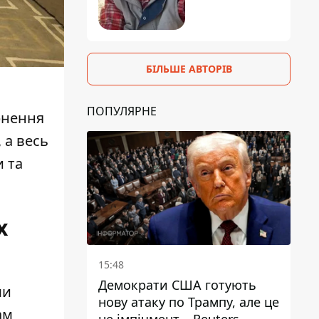
БІЛЬШЕ АВТОРІВ
ПОПУЛЯРНЕ
ернення
 а весь
и та
х
15:48
Демократи США готують
ми
нову атаку по Трампу, але це
ам