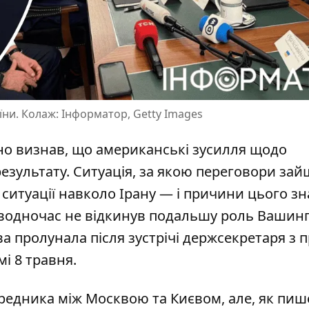
їни. Колаж: Інформатор, Getty Images
но визнав, що американські зусилля щодо
езультату. Ситуація, за якою
переговори зай
 ситуації навколо Ірану — і причини цього з
іо водночас не відкинув подальшу роль Вашин
а пролунала після зустрічі держсекретаря з п
і 8 травня.
редника між Москвою та Києвом, але, як
пиш