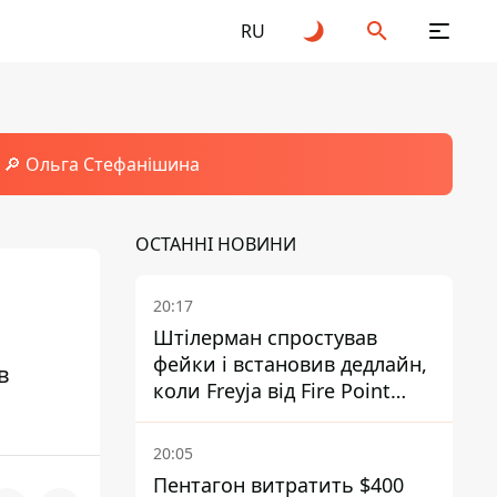
RU
🔎 Ольга Стефанішина
ОСТАННІ НОВИНИ
20:17
Штілерман спростував
фейки і встановив дедлайн,
в
коли Freyja від Fire Point
повноцінно запрацює проти
балістики
20:05
Пентагон витратить $400