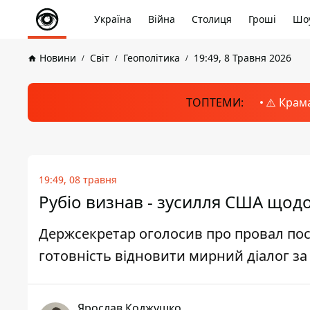
Україна
Війна
Столиця
Гроші
Шоу
Новини
Світ
Геополітика
19:49, 8 Травня 2026
ТОПТЕМИ:
⚠️ Крам
19:49, 08 травня
Рубіо визнав - зусилля США щодо
Держсекретар оголосив про провал пос
готовність відновити мирний діалог з
Ярослав Коджушко