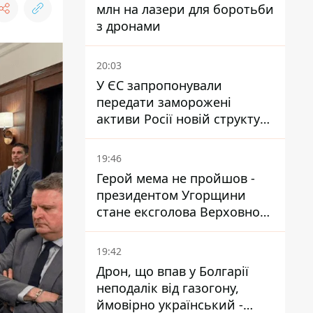
млн на лазери для боротьби
з дронами
20:03
У ЄС запропонували
передати заморожені
активи Росії новій структурі
блоку
19:46
Герой мема не пройшов -
президентом Угорщини
стане ексголова Верховного
Суду, якого критикував
Орбан
19:42
Дрон, що впав у Болгарії
неподалік від газогону,
ймовірно український -