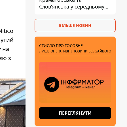
Слов’янська у середньому
на 10 км - експерт
попередив про посилення
БІЛЬШЕ НОВИН
наступу
itico
нутий
СТИСЛО ПРО ГОЛОВНЕ
 на
ЛИШЕ ОПЕРАТИВНІ НОВИНИ БЕЗ ЗАЙВОГО
єю з
ПЕРЕГЛЯНУТИ