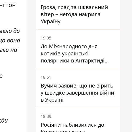
нгтон
Гроза, град та шквальний
вітер – негода накрила
Україну
вело до
19:05
що вона
До Міжнародного дня
гію на
котиків українські
полярники в Антарктиді
показали своїх
е
18:51
Вучич заявив, що не вірить
у швидке завершення війни
в Україні
18:39
жди
Росіяни наблизилися до
Краматорська та