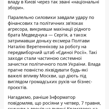
владу в Києві через так звані «національні
збори».
Паралельно силовики завдали удару по
фінансових та політичних зв'язках
агресора, викривши махінації рідного
брата Медведчука — Сергія, а також
затримавши доньку ексмера Полтави
Наталію Веретеннікову за роботу на
передвиборчий штаб «Єдиної Росії». Такі
заходи стали частиною системної
зачистки політичного поля України. Влада
прагне повністю ліквідувати будь-які
важелі впливу Москви, що діють під
виглядом громадських рухів чи бізнес-
проєктів.
Нагадаємо, раніше Інформатор
повідомляв, що росіяни у четвер, 7 травня,
скинули з дронів на вулиці Краматорська