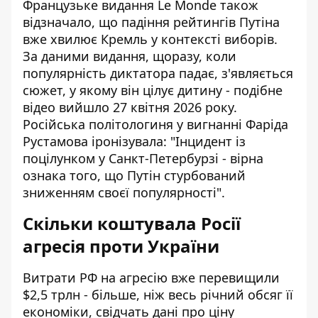
Французьке видання Le Monde також
відзначало, що падіння рейтингів Путіна
вже хвилює Кремль
у контексті виборів.
За даними видання, щоразу, коли
популярність диктатора падає, з'являється
сюжет, у якому він цілує дитину - подібне
відео вийшло 27 квітня 2026 року.
Російська політологиня у вигнанні Фаріда
Рустамова іронізувала: "Інцидент із
поцілунком у Санкт-Петербурзі - вірна
ознака того, що Путін стурбований
зниженням своєї популярності".
Скільки коштувала Росії
агресія проти України
Витрати РФ на агресію вже перевищили
$2,5 трлн - більше, ніж весь річний обсяг її
економіки, свідчать дані про
ціну