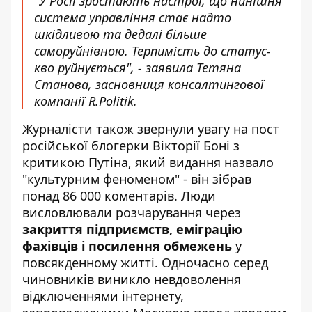
"У Росії зростають настрої, що нинішня
система управління стає надто
шкідливою та дедалі більше
саморуйнівною. Терпимість до статус-
кво руйнується", - заявила Тетяна
Станова, засновниця консалтингової
компанії R.Politik.
Журналісти також звернули увагу на пост
російської блогерки Вікторії Боні з
критикою Путіна, який видання назвало
"культурним феноменом" - він зібрав
понад 86 000 коментарів. Люди
висловлювали розчарування через
закриття підприємств, еміграцію
фахівців і посилення обмежень
у
повсякденному житті. Одночасно серед
чиновників виникло невдоволення
відключеннями інтернету,