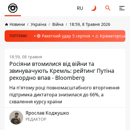
RU
Новини
Україна
Війна
18:59, 8 Травня 2026
🔴 Ракетний удар 5 серпня
⚠️ Краматорськ, 
ТОПТЕМИ:
18:59, 08 травня
Росіяни втомилися від війни та
звинувачують Кремль: рейтинг Путіна
рекордно впав - Bloomberg
На п'ятому році повномасштабного вторгнення
підтримка диктатора знизилася до 66%, а
схвалення курсу країни
Ярослав Коджушко
РЕДАКТОР