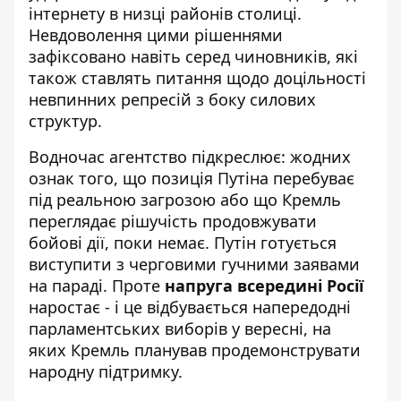
інтернету в низці районів столиці.
Невдоволення цими рішеннями
зафіксовано навіть серед чиновників, які
також ставлять питання щодо доцільності
невпинних репресій з боку силових
структур.
Водночас агентство підкреслює: жодних
ознак того, що позиція Путіна перебуває
під реальною загрозою або що Кремль
переглядає рішучість продовжувати
бойові дії, поки немає. Путін готується
виступити з черговими гучними заявами
на параді. Проте
напруга всередині Росії
наростає - і це відбувається напередодні
парламентських виборів у вересні, на
яких Кремль планував продемонструвати
народну підтримку.