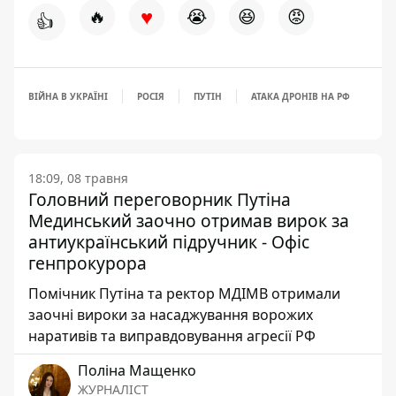
♥
🔥
😭
😆
😡
👍
ВІЙНА В УКРАЇНІ
РОСІЯ
ПУТІН
АТАКА ДРОНІВ НА РФ
18:09, 08 травня
Головний переговорник Путіна
Мединський заочно отримав вирок за
антиукраїнський підручник - Офіс
генпрокурора
Помічник Путіна та ректор МДІМВ отримали
заочні вироки за насаджування ворожих
наративів та виправдовування агресії РФ
Поліна Мащенко
ЖУРНАЛІСТ