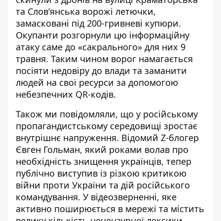
та Слов’янська
ворожі летючки,
замасковані під 200-гривневі купюри
.
Окупанти розгорнули цю інформаційну
атаку саме до «сакрального» для них 9
травня. Таким чином ворог намагається
посіяти недовіру до влади та заманити
людей на свої ресурси за допомогою
небезпечних QR-кодів.
Також ми повідомляли, що у російському
пропагандистському середовищі зростає
внутрішнє напруження. Відомий Z-блогер
Євген Гольман, який роками волав про
необхідність знищення українців, тепер
публічно
виступив із різкою критикою
війни проти України
та дій російського
командування. У відеозверненні, яке
активно поширюється в мережі та містить
велику кількість нецензурної лексики,