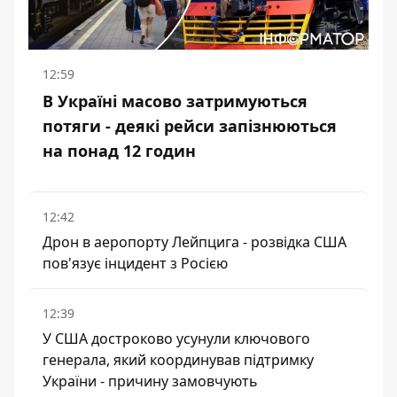
12:59
В Україні масово затримуються
потяги - деякі рейси запізнюються
на понад 12 годин
12:42
Дрон в аеропорту Лейпцига - розвідка США
пов'язує інцидент з Росією
12:39
У США достроково усунули ключового
генерала, який координував підтримку
України - причину замовчують