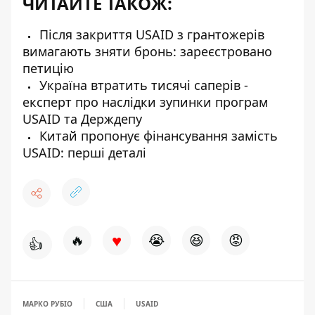
ЧИТАЙТЕ ТАКОЖ:
Після закриття USAID з грантожерів
вимагають зняти бронь: зареєстровано
петицію
Україна втратить тисячі саперів -
експерт про наслідки зупинки програм
USAID та Держдепу
Китай пропонує фінансування замість
USAID: перші деталі
♥
🔥
😭
😆
😡
👍
МАРКО РУБІО
США
USAID