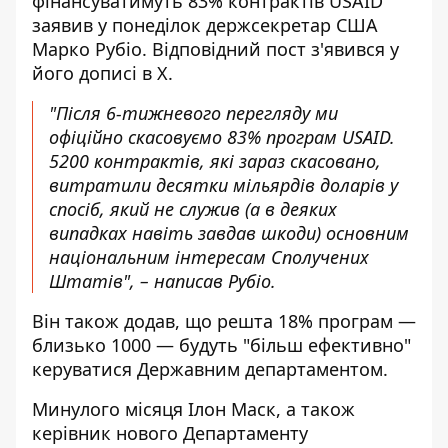
фінансуватимуть 83% контрактів USAID
заявив у понеділок держсекретар США
Марко Рубіо. Відповідний пост з'явився у
його дописі в
Х
.
"Після 6-тижневого перегляду ми
офіційно скасовуємо 83% програм USAID.
5200 контрактів, які зараз скасовано,
витратили десятки мільярдів доларів у
спосіб, який не служив (а в деяких
випадках навіть завдав шкоди) основним
національним інтересам Сполучених
Штатів", – написав Рубіо.
Він також додав, що решта 18% програм —
близько 1000 — будуть "більш ефективно"
керуватися Державним департаментом.
Минулого місяця Ілон Маск, а також
керівник нового Департаменту