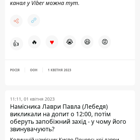
канал у Viber можна
тут
.
♥
🔥
😭
😆
😡
👍
РОСІЯ
ООН
1 КВІТНЯ 2023
11:11, 01 квітня 2023
Намісника Лаври Павла (Лебедя)
викликали на допит о 12:00, потім
оберуть запобіжний захід - у чому його
звинувачують?
Колишній намісник Києво-Печерської лаври