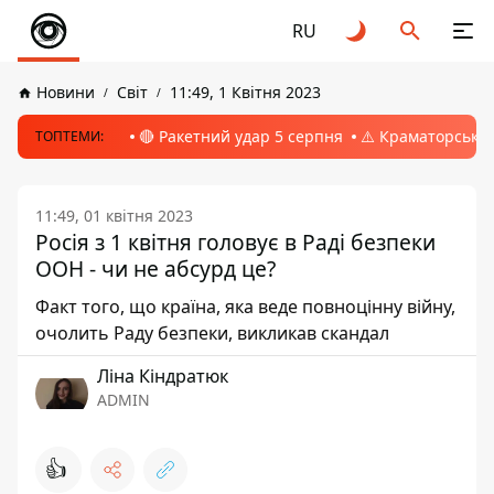
RU
Новини
Світ
11:49, 1 Квітня 2023
🔴 Ракетний удар 5 серпня
⚠️ Краматорськ, 
ТОПТЕМИ:
11:49, 01 квітня 2023
Росія з 1 квітня головує в Раді безпеки
ООН - чи не абсурд це?
Факт того, що країна, яка веде повноцінну війну,
очолить Раду безпеки, викликав скандал
Ліна Кіндратюк
ADMIN
👍