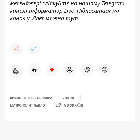
месенджері слідкуйте на нашому Telegram-
каналі
Інформатор Live
. Підписатися на
канал у Viber можна
тут
.
♥
🔥
😭
😆
😡
👍
КИЄВО-ПЕЧЕРСЬКА ЛАВРА
УПЦ МП
МИТРОПОЛИТ ПАВЛО
ВІЙНА В УКРАЇНІ