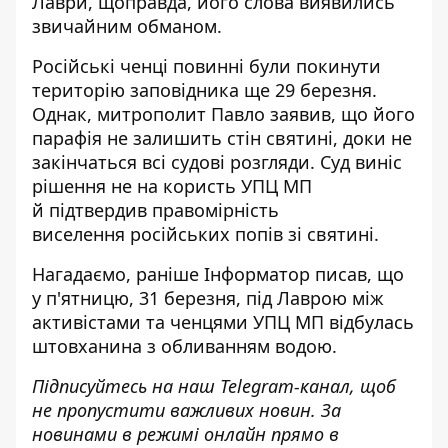
Лаври, щоправда, його слова виявились
звичайним обманом.
Російські ченці повинні були покинути
територію заповідника ще 29 березня.
Однак, митрополит Павло заявив, що його
парафія не залишить стін святині, доки не
закінчаться всі судові розгляди. Суд виніс
рішення не на користь УПЦ МП
й
підтвердив правомірність
виселення
російських попів зі святині.
Нагадаємо, раніше Інформатор писав, що
у п'ятницю, 31 березня, під Лаврою між
активістами та ченцями УПЦ МП
відбулась
штовханина з обливанням водою
.
Підписуйтесь на наш
Telegram-канал
, щоб
не пропустити важливих новин. За
новинами в режимі онлайн прямо в