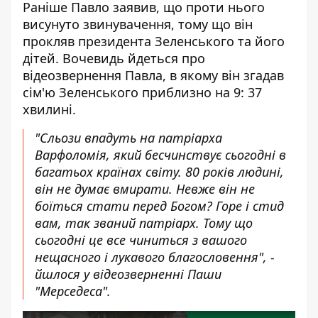
Раніше Павло заявив, що проти нього
висунуто звинувачення, тому що він
прокляв президента Зеленського та його
дітей. Вочевидь йдеться про
відеозвернення Павла, в якому він згадав
сім'ю Зеленського приблизно на 9: 37
хвилині.
"Сльози впадуть на патріарха
Варфоломія, який бесчинствує сьогодні в
багатьох країнах світу. 80 років людині,
він не думає вмирати. Невже він не
боїться стати перед Богом? Горе і стид
вам, так званий патріарх. Тому що
сьогодні це все чиниться з вашого
нещасного і лукавого благословення", -
йшлося у відеозверненні Паши
"Мерседеса".