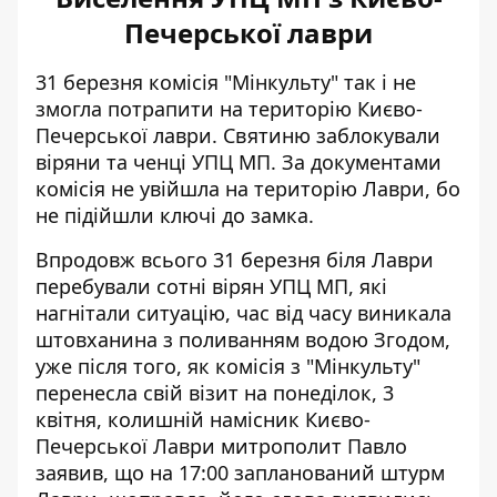
Печерської лаври
31 березня комісія "Мінкульту" так і не
змогла потрапити на територію Києво-
Печерської лаври. Святиню заблокували
віряни та ченці УПЦ МП. За документами
комісія не увійшла на територію Лаври, бо
не підійшли ключі до замка.
Впродовж всього 31 березня біля Лаври
перебували сотні вірян УПЦ МП, які
нагнітали ситуацію, час від часу виникала
штовханина з поливанням водою Згодом,
уже після того, як комісія з "Мінкульту"
перенесла свій візит на понеділок, 3
квітня, колишній намісник Києво-
Печерської Лаври митрополит
Павло
заявив
, що на 17:00 запланований штурм