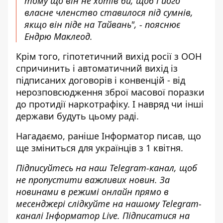
тому що він не хотів би, щоб і його
власне членство ставилося під сумнів,
якщо він піде на Тайвань", - пояснює
Ендрю Маклеод.
Крім того, гіпотетичний вихід росії з ООН
спричинить і автоматичний вихід із
підписаних договорів і конвенцій - від
нерозповсюдження зброї масової поразки
до протидії наркотрафіку. І навряд чи інші
держави будуть цьому раді.
Нагадаємо, раніше Інформатор писав,
що
ще зміниться для українців з 1 квітня
.
Підписуйтесь на наш
Telegram-канал
, щоб
не пропустити важливих новин. За
новинами в режимі онлайн прямо в
месенджері слідкуйте на нашому Telegram-
каналі
Інформатор Live
. Підписатися на