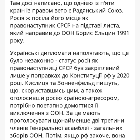
Там досі написано, що однією із п'яти
країн із правом вето є Радянський Союз.
Росія ж посіла його місце як
правонаступник СРСР на підставі листа,
який направив до ООН Борис Єльцин 1991
року.
Українські дипломати наполягають, що це
було незаконно - статус росії як
правонаступниці СРСР був закріплений
лише у поправках до Конституції рф у 2020
році. Кислиця та Зонненфельд пишуть,
що, скориставшись цим, а також
оголосивши росію країною-агресором,
потрібно поетапно домогтися її
виключення з ООН. За це мають
проголосувати щонайменше дві третини
членів Генеральної асамблеї - загальних
зборів ООН. Потім, якщо рф захоче, вона