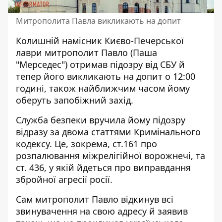
Митрополита Павла викликають на допит
Колишній намісник Києво-Печерської
лаври
митрополит Павло (Паша
"Мерседес") отримав підозру від СБУ
й
тепер його викликають на допит о 12:00
годині, також найближчим часом йому
оберуть запобіжний захід.
Служба безпеки
вручила йому підозру
відразу за двома статтями Кримінального
кодексу. Це, зокрема, ст.161 про
розпалювання міжрелігійної ворожнечі, та
ст. 436, у якій йдеться про виправдання
збройної агресії росії.
Сам митрополит Павло відкинув всі
звинувачення на свою адресу й заявив