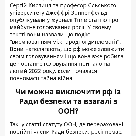
Сергій Кислиця та професор Єльського
університету Джеффрі Зонненфельд
опублікували у журналі Time статтю про
майбутнє головування росії. У своєму
тексті вони назвали цю подію
"висміюванням міжнародної дипломатії".
Вони наполягають, що рф може зловжити
своїм головуванням і що вона вже робила
це - останнє головування припало на
лютий 2022 року, коли почалася
повномасштабна війна.
Чи можна виключити рф із
Ради безпеки та взагалі з
ООН?
Так, у статті статуту ООН, де перераховані
постійні члени Ради безпеки, росії немає.