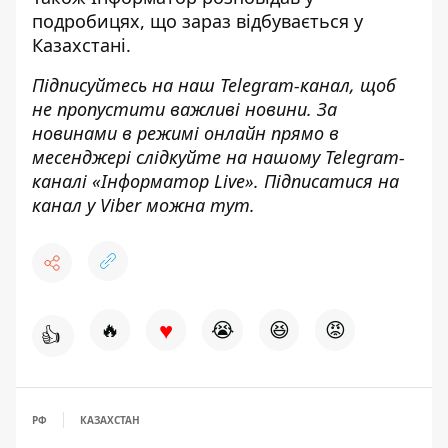
подробицях,
що зараз відбувається у
Казахстані
.
Підписуйтесь на наш
Telegram-канал
,
щоб
н
е пропустити важливі новини. За
новинами в режимі онлайн прямо в
месенджері слідкуйте на нашому Telegram-
каналі «
Інформатор Live»
. Підписатися на
канал у Viber можна
тут.
♥
🔥
😭
😆
😡
👍
РФ
КАЗАХСТАН