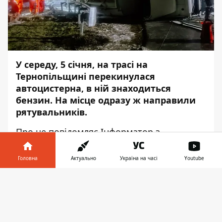
У середу, 5 січня, на трасі на
Тернопільщині перекинулася
автоцистерна, в ній знаходиться
бензин. На місце одразу ж направили
рятувальників.
Про це повідомляє
Інформатор
з
посиланням на
прес-центр
Державної
служби з надзвичайних ситуацій.
Головна
Актуально
Україна на часі
Youtube
Інцидент стався приблизно о 20:22 на
Інформатор у
Завантажити
трасі М-19 Доманово – Ковель – Чернівці –
телефоні
👉
Тереблечі біля села Нагірянка.
"З'ясувалося, що сталася