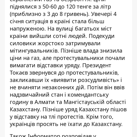
піднялися з 50-60 до 120 тенге за літр
(приблизно з 3 до 8 гривень). Увечері 4
січня ситуація в країні стала більш
напруженою. На вулиці багатьох міст
країни вийшли сотні людей. Подекуди
силовики жорстоко затримували
мітингувальників. Пізніше влада знизила
ціни на газ, але протестувальники почали
вимагати відставки уряду. Президент
Токаєв звернувся до протестувальників,
закликавши їх «виявити розсудливість» і
не вчиняти незаконних дій. Потім він
ввів
надзвичайний стан
і комендантську
годину в Алмати та Мангістауській області
Казахстану. Пізніше уряд
Казахстану пішов
у відставку на тлі протестів
. Крім того,
українців
просять не їхати до Казахстану
.
Також
Інформатор
розповідав у