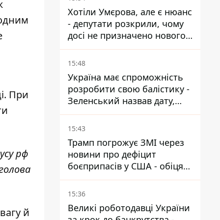
ж
Хотіли Умєрова, але є нюанс
родним
- депутати розкрили, чому
е
досі не призначено нового
посла у США
15:48
Україна має спроможність
розробити свою балістику -
і. При
Зеленський назвав дату,
ти
коли вона з'явиться
15:43
Трамп погрожує ЗМІ через
усу рф
новини про дефіцит
боєприпасів у США - обіцяє
 голова
знайти і ув’язнити всіх
15:36
Великі роботодавці України
вагу й
за крок до банкрутства -