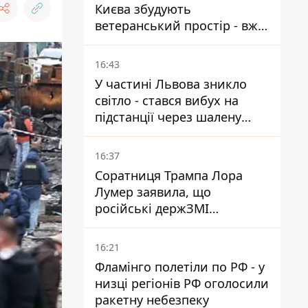
Києва збудують
ветеранський простір - вже
знайшли проєктанта
16:43
У частині Львова зникло
світло - стався вибух на
підстанції через шалену
спеку
16:37
Соратниця Трампа Лора
Лумер заявила, що
російські держЗМІ
розгорнули проти неї
пропагандистську кампанію
16:21
Фламінго полетіли по РФ - у
низці регіонів РФ оголосили
ракетну небезпеку