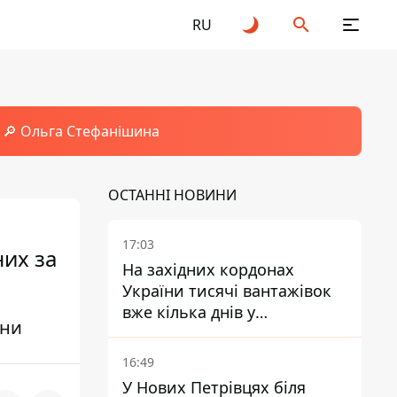
RU
🔎 Ольга Стефанішина
ОСТАННІ НОВИНИ
17:03
них за
На західних кордонах
України тисячі вантажівок
вже кілька днів у
їни
нескінченній черзі - це
ознака економічного краху
16:49
У Нових Петрівцях біля