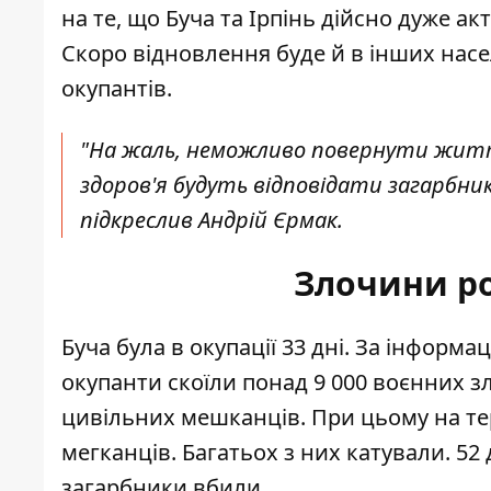
на те, що Буча та Ірпінь дійсно дуже 
Скоро відновлення буде й в інших насе
окупантів.
"На жаль, неможливо повернути житт
здоров'я будуть відповідати загарбники
підкреслив Андрій Єрмак.
Злочини ро
Буча була в окупації 33 дні. За інформа
окупанти скоїли понад 9 000 воєнних зл
цивільних мешканців. При цьому на те
мегканців. Багатьох з них катували. 52 
загарбники вбили.