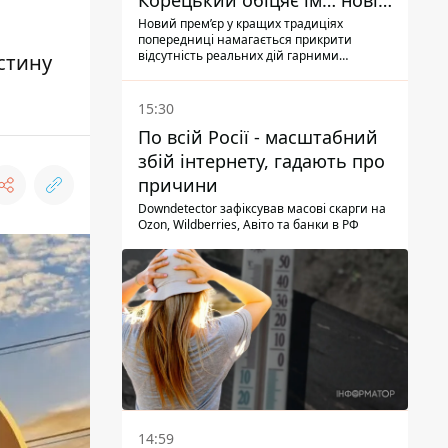
Корецький обіцяє їм… нові
склади
Новий прем’єр у кращих традиціях
попередниці намагається прикрити
відсутність реальних дій гарними
стину
словами
15:30
По всій Росії - масштабний
збій інтернету, гадають про
причини
Downdetector зафіксував масові скарги на
Ozon, Wildberries, Авіто та банки в РФ
14:59