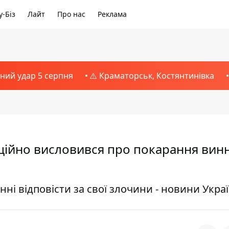
-Біз
Лайт
Про нас
Реклама
тний удар 5 серпня
⚠️ Краматорськ, Костянтинівка
оційно висловився про покарання вин
ні відповісти за свої злочини - новини Укра