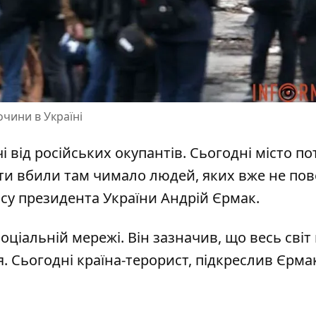
очини в Україні
і від російських окупантів
. Сьогодні місто п
нти вбили там чимало людей, яких вже не пов
ісу президента України Андрій Єрмак.
оціальній мережі. Він зазначив, що весь світ
ія. Сьогодні країна-терорист, підкреслив Єрма