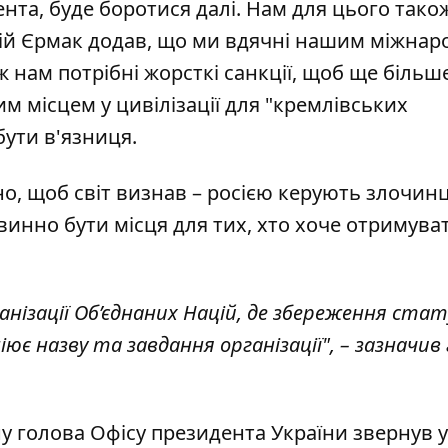
ента, буде боротися далі. Нам для цього тако
рій Єрмак додав, що ми вдячні нашим міжна
 нам потрібні жорсткі санкції, щоб ще більш
им місцем у цивілізації для "кремлівських
бути в'язниця.
о, щоб світ визнав – росією керують злочинц
инно бути місця для тих, хто хоче отримува
ганізації Об’єднаних Націй, де збереження стат
ює назву та завдання організації", – зазначив
 голова Офісу президента України звернув у