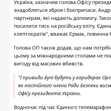
Україна, зазначив голова Офісу презид
знадобляться зброя і боєприпаси. Анд
партнерам, які надають допомогу. Також
посилити тиск на російську еліту. Єдин
клептократів", вважає Єрмак, повинна 
Голова ОП також додав, що нам потрібн
цьому за міжнародними столами не пов
вигоду від масових вбивств.
"І привиди Бучі будуть у коридорах Ор
як постійного члена Ради Безпеки висмі
Офісу президента України.
Водночас під час Єдиного телемарафону