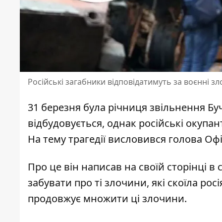
Російські загабники відповідатимуть за воєнні зл
31 березня була річниця
звільнення Буч
відбудовується, однак російські окупа
На тему трагедії висловився голова Оф
Про це він написав на
своїй сторінці
в с
забувати про ті злочини, які скоїла рос
продовжує множити ці злочини.