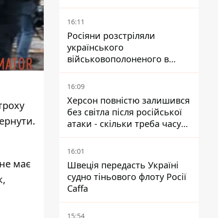
16:11
Росіяни розстріляли
українського
військовополоненого в
районі Мирного на
Донеччині
16:09
Херсон повністю залишився
отроху
без світла після російської
ернути.
атаки - скільки треба часу
на відновлення
16:01
 не має
Швеція передасть Україні
судно тіньового флоту Росії
к,
Caffa
15:54