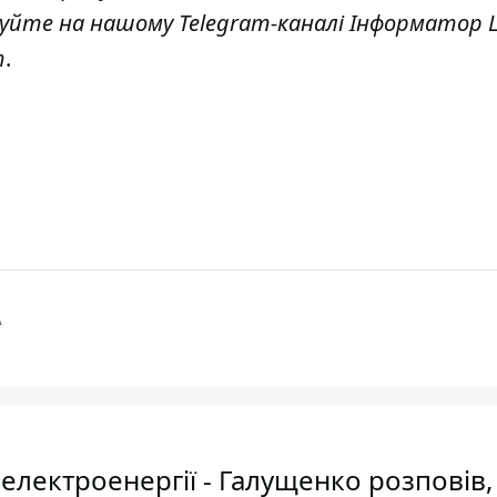
куйте на нашому Telegram-каналі
Інформатор L
т
.
А
електроенергії - Галущенко розповів,