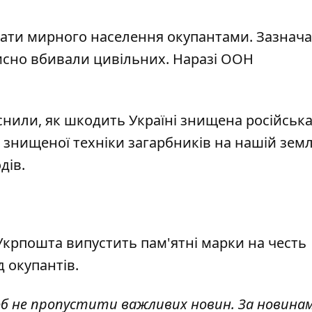
трати мирного населення окупантами.
Зазнача
мисно вбивали цивільних. Наразі ООН
снили, як шкодить Україні знищена російськ
д знищеної техніки загарбників на нашій земл
дів.
Укрпошта випустить пам'ятні марки на честь
д окупантів
.
об не пропустити важливих новин. За новина