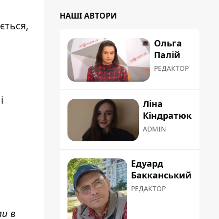
НАШІ АВТОРИ
ється,
Ольга
Палій
РЕДАКТОР
а
і
Ліна
Кіндратюк
ADMIN
Едуард
Бакканський
РЕДАКТОР
ми в