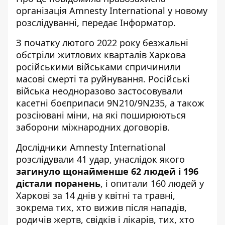
організація Amnesty International у новому
розслідуванні, передає
Інформатор
.
З початку лютого 2022 року безжальні
обстріли житлових кварталів Харкова
російськими військами спричинили
масові смерті та руйнування. Російські
війська неодноразово застосовували
касетні боєприпаси 9N210/9N235, а також
розсіювані міни, на які поширюються
заборони міжнародних договорів.
Дослідники Amnesty International
розслідували 41 удар, унаслідок якого
загинуло щонайменше 62 людей і 196
дістали поранень
, і опитали 160 людей у
Харкові за 14 днів у квітні та травні,
зокрема тих, хто вижив після нападів,
родичів жертв, свідків і лікарів, тих, хто