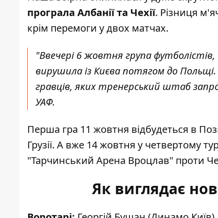
програла Албанії та Чехії
. Різниця м'я
крім перемоги у двох матчах.
"Ввечері 6 жовтня
група футболістів
вирушила із Києва потягом до Польщі.
гравців, яких тренерський штаб запрос
УАФ.
Перша гра 11 жовтня відбудеться в Поз
Грузії. А вже 14 жовтня у четвертому ту
"Тарчинський Арена Вроцлав" проти Чех
Як виглядає нов
Воротарі:
Георгій Бущан (Динамо Київ), 