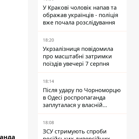
У Кракові чоловік напав та
ображав українців - поліція
вже почала розслідування
18:20
Укрзалізниця повідомила
про масштабні затримки
поїздів увечері 7 серпня
18:14
Після удару по Чорноморцю
в Одесі роспропаганда
заплуталася у власній
брехні
18:08
ЗСУ стримують спроби
анда
російських диверсійних