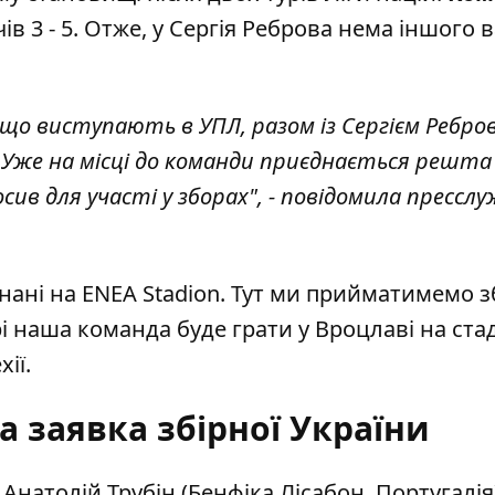
чів 3 - 5. Отже, у Сергія Реброва нема іншого 
, що виступають в УПЛ
, разом із Сергієм Ребр
 Уже на місці до команди приєднається решта
ив для участі у зборах", - повідомила прессл
нані на ENEA Stadion. Тут ми прийматимемо з
рі наша команда буде грати у Вроцлаві на стад
ії.
а заявка збірної України
Анатолій Трубін (Бенфіка Лісабон, Португалія)