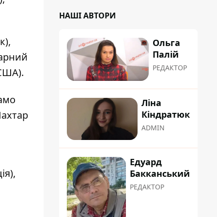
НАШІ АВТОРИ
к),
Ольга
Палій
барний
РЕДАКТОР
США).
намо
Ліна
Шахтар
Кіндратюк
ADMIN
Едуард
ія),
Бакканський
РЕДАКТОР