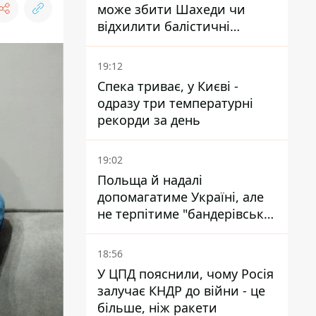
може збити Шахеди чи
відхилити балістичні
ракети
19:12
Спека триває, у Києві -
одразу три температурні
рекорди за день
19:02
Польща й надалі
допомагатиме Україні, але
не терпітиме "бандерівської
символіки" - Навроцький
18:56
У ЦПД пояснили, чому Росія
залучає КНДР до війни - це
більше, ніж ракети