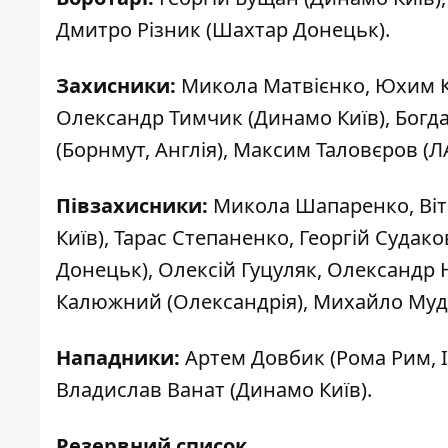
Дмитро Різник (Шахтар Донецьк).
Захисники:
Микола Матвієнко, Юхим Ко
Олександр Тимчик (Динамо Київ), Богд
(Борнмут, Англія), Максим Таловєров (Л
Півзахисники:
Микола Шапаренко, Віта
Київ), Тарас Степаненко, Георгій Судак
Донецьк), Олексій Гуцуляк, Олександр 
Калюжний (Олександрія), Михайло Мудри
Нападники:
Артем Довбик (Рома Рим, Іт
Владислав Ванат (Динамо Київ).
Резервний список