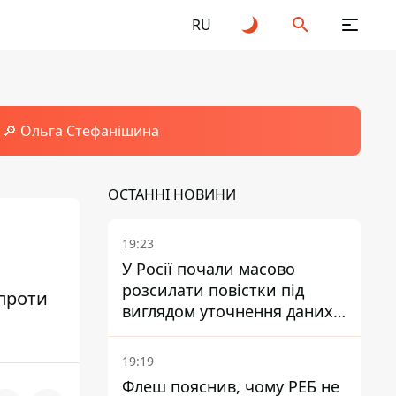
RU
🔎 Ольга Стефанішина
ОСТАННІ НОВИНИ
19:23
У Росії почали масово
розсилати повістки під
 проти
виглядом уточнення даних
для набору контрактників
19:19
Флеш пояснив, чому РЕБ не