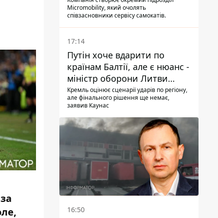
Micromobility, який очолять
співзасновники сервісу самокатів.
17:14
Путін хоче вдарити по
країнам Балтії, але є нюанс -
міністр оборони Литви
зробив заяву
Кремль оцінює сценарії ударів по регіону,
але фінального рішення ще немає,
заявив Каунас
 за
16:50
оле,