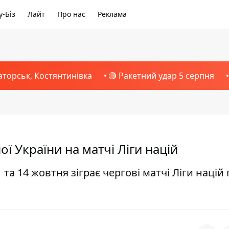
-Біз
Лайт
Про нас
Реклама
аторськ, Костянтинівка
🔴 Ракетний удар 5 серпня
ї України на матчі Ліги націй
 та 14 жовтня зіграє чергові матчі Ліги націй