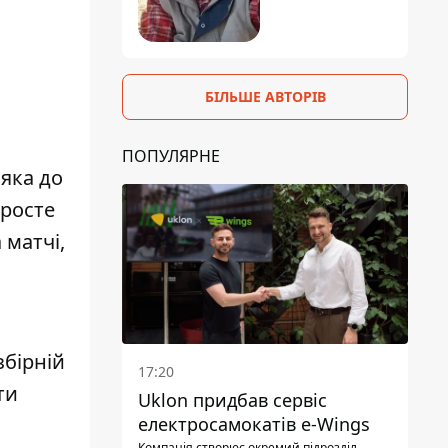
БІЛЬШЕ АВТОРІВ
ПОПУЛЯРНЕ
 яка до
просте
 матчі,
збірній
17:20
ти
Uklon придбав сервіс
електросамокатів e-Wings
Компанія створює окремий підрозділ