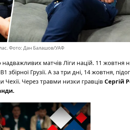
клас. Фото: Дан Балашов/УАФ
о надважливих матчів Ліги націй
. 11 жовтня 
 збірної Грузії. А за три дні, 14 жовтня, підо
 Чехії. Через травми низки гравців
Сергій 
анди.