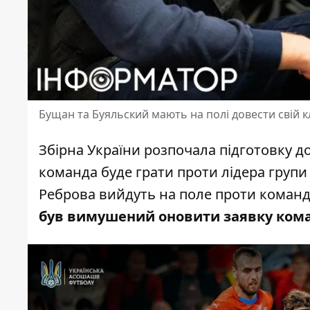
Бущан та Буяльский мають на полі довести свій 
Збірна України
розпочала підготовку д
команда буде грати проти лідера групи В1
Реброва вийдуть на поле проти команди
був вимушений оновити заявку ком