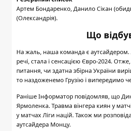
Артем Бондаренко, Данило Сікан (оби
(Олександрія).
Що відбув
На жаль, наша команда є аутсайдером. А
речі, стала і сенсацією Євро-2024. Отж
питання, чи здатна збірна України вирі
то наздоженемо Грузію і випередимо че
Раніше Інформатор повідомляв, що
Дин
Ярмоленка
. Травма вінгера киян у мат
у матчах Ліги націй. Також ми розпові
аутсайдера Монцу
.