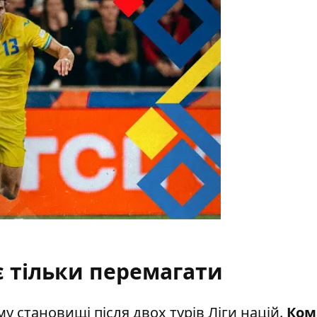
є тільки перемагати
у становищі після двох турів Ліги націй.
Ком