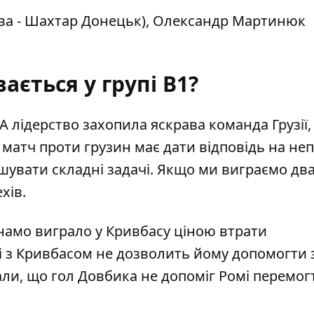
два - Шахтар Донецьк), Олександр Мартинюк
ається у групі В1?
 лідерство захопила яскрава команда Грузії,
е, матч проти грузин має дати відповідь на не
шувати складні задачі. Якщо ми виграємо два
хів.
амо виграло у Кривбасу ціною втрати
чі з Кривбасом не дозволить йому допомогти 
дали, що
гол Довбика не допоміг Ромі перемог