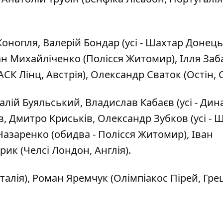
нопля, Валерій Бондар (усі - Шахтар Донець
ан Михайліченко (Полісся Житомир), Ілля За
АСК Лінц, Австрія), Олександр Сваток (Остін, 
лій Буяльський, Владислав Кабаєв (усі - Ди
ов, Дмитро Криськів, Олександр Зубков (усі - 
Назаренко (обидва - Полісся Житомир), Іван
к (Челсі Лондон, Англія).
алія), Роман Яремчук (Олімпіакос Пірей, Грец