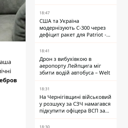
18:47
США та Україна
модернізують С-300 через
дефіцит ракет для Patriot -
ЗМІ
18:41
Дрон з вибухівкою в
наша
аеропорту Лейпцига міг
пічні
збити водій автобуса – Welt
Ребров
18:31
На Чернігівщині військовий
у розшуку за СЗЧ намагався
підкупити офіцера ВСП за
40 тисяч гривень
18:30