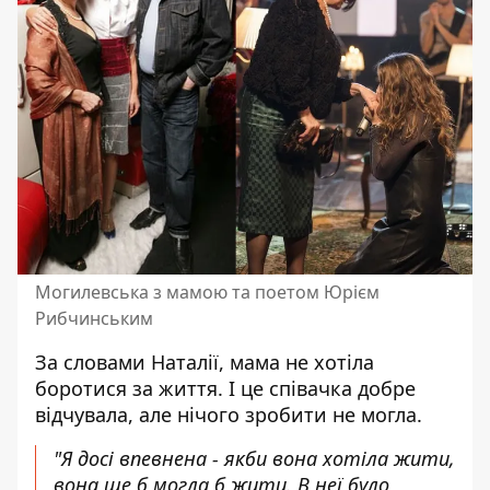
Могилевська з мамою та поетом Юрієм
Рибчинським
За словами Наталії, мама не хотіла
боротися за життя. І це співачка добре
відчувала, але нічого зробити не могла.
"Я досі впевнена - якби вона хотіла жити,
вона ще б могла б жити. В неї було