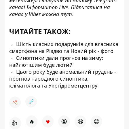
месенджері слідкуйте на нашому Telegram-
каналі
Інформатор Live
. Підписатися на
канал у Viber можна
тут.
ЧИТАЙТЕ ТАКОЖ:
Шість класних подарунків для власника
смартфона на Різдво та Новий рік - фото
Синоптики дали прогноз на зиму:
найлютішим буде лютий
Цього року буде аномальний грудень -
прогноз народного синоптика,
кліматолога та Укргідрометцентру
♥
🔥
😭
😆
😡
👍