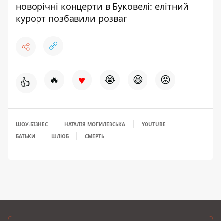
новорічні концерти в Буковелі: елітний
курорт позбавили розваг
♥
🔥
😭
😆
😡
👍
ШОУ-БІЗНЕС
НАТАЛІЯ МОГИЛЕВСЬКА
YOUTUBE
БАТЬКИ
ШЛЮБ
СМЕРТЬ