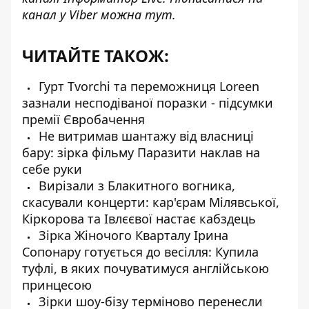
канал у Viber можна
тут
.
ЧИТАЙТЕ ТАКОЖ:
Гурт Tvorchi та переможниця Loreen
зазнали несподіваної поразки - підсумки
премії Євробачення
Не витримав шантажу від власниці
бару: зірка фільму Паразити наклав на
себе руки
Вирізали з Блакитного вогника,
скасували концерти: кар'єрам Мілявської,
Кіркорова та Івлєєвої настає кабздець
Зірка Жіночого Кварталу Ірина
Сопонару готується до весілля: Купила
туфлі, в яких почуватимуся англійською
принцесою
Зірки шоу-бізу терміново перенесли