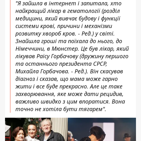
"Я зайшла в інтернет і запитала, хто
найкращий лікар в гематології (розділ
медицини, який вивчає будову і функції
системи крові, причини і механізми
розвитку хвороб кров. - Ред.) у світі.
Знайшла гроші та поїхала до нього, до
Німеччини, в Мюнстер. Це був лікар, який
лікував Раїсу Горбачову (дружину першого
та останнього президента СРСР,
Михайла Горбачова. - Ред.). Він скасував
діагноз і сказав, що мама може гарно
жити і все буде прекрасно. Але це таке
захворювання, яке може дати рецидив,
важливо швидко з цим впоратися. Вона
точно не хотіла бути тягарем".