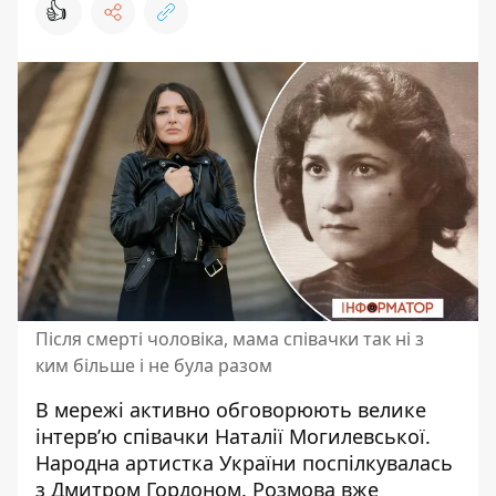
👍
Після смерті чоловіка, мама співачки так ні з
ким більше і не була разом
В мережі активно обговорюють велике
інтерв’ю співачки
Наталії Могилевської
.
Народна артистка України поспілкувалась
з Дмитром Гордоном. Розмова вже