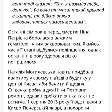
вона тоді сказала: "Так, я розумію тебе,
донечко". Бо коли ти маєш такий приклад
в житті, то дійсно важко
задовольнитися чимось меншим".
Останні сім років перед смертю Ніна
Петрівна боролася з важким
гематологічним захворюванням. Якийсь
час у її стані відбулися поліпшення, однак
останні пів року здоров'я різко
погіршилося.
Наталія Могилевська навіть придбала
квартиру у своєму під’їзді в будинку у
центрі Києва, аби бачити її щодня.
Співачка робила для Ніни Петрівни
ремонт, однак переїхати жінка так і не
встигла. 1 серпня 2013 року її відспівали в
Києво-Печерській лаврі, а похорони