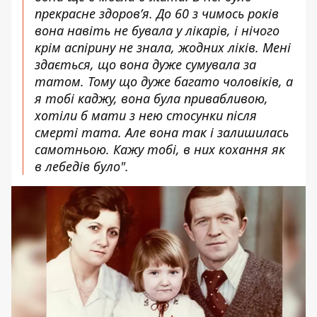
прекрасне здоров’я. До 60 з чимось років
вона навіть не бувала у лікарів, і нічого
крім аспірину не знала, жодних ліків. Мені
здається, що вона дуже сумувала за
татом. Тому що дуже багато чоловіків, а
я тобі каджу, вона була привабливою,
хотіли б мати з нею стосунки після
смерті тата. Але вона так і залишилась
самотньою. Кажу тобі, в них кохання як
в лебедів було".