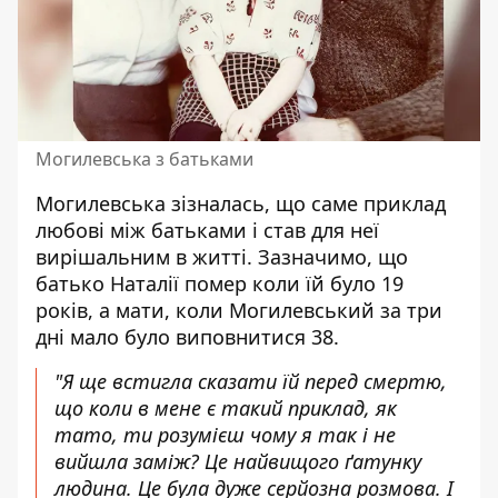
Могилевська з батьками
Могилевська зізналась, що саме приклад
любові між батьками і став для неї
вирішальним в житті. Зазначимо, що
батько Наталії помер коли їй було 19
років, а мати, коли Могилевський за три
дні мало було виповнитися 38.
"Я ще встигла сказати їй перед смертю,
що коли в мене є такий приклад, як
тато, ти розумієш чому я так і не
вийшла заміж? Це найвищого ґатунку
людина. Це була дуже серйозна розмова. І