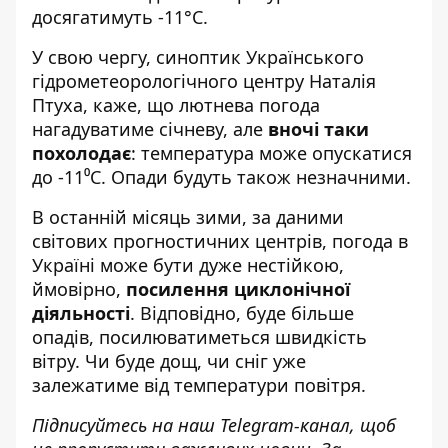
досягатимуть -11°C.
У свою чергу, синоптик Українського
гідрометеорологічного центру Наталія
Птуха, каже, що лютнева погода
нагадуватиме січневу, але
вночі таки
похолодає
: температура може опускатися
до -11⁰С. Опади будуть також незначними.
В останній місяць зими, за даними
світових прогностичних центрів, погода в
Україні може бути дуже нестійкою,
ймовірно,
посилення циклонічної
діяльності
. Відповідно, буде більше
опадів, посилюватиметься швидкість
вітру. Чи буде дощ, чи сніг уже
залежатиме від температури повітря.
Підписуйтесь на наш
Telegram-канал
, щоб