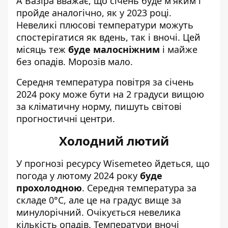
А Вазіра вважає, що січень буде м'яким і
пройде аналогічно, як у 2023 році.
Невеликі плюсові температури можуть
спостерігатися як вдень, так і вночі. Цей
місяць теж
буде малосніжним
і майже
без опадів. Морозів мало.
Середня температура повітря за січень
2024 року може бути на 2 градуси вищою
за кліматичну норму, пишуть світові
прогностичні центри.
Холодний лютий
У прогнозі ресурсу
Wisemeteo
йдеться, що
погода у лютому 2024 року
буде
прохолодною
. Середня температура за
складе 0°C, але це на градус вище за
минулорічний. Очікується невелика
кількість опадів. Температури вночі