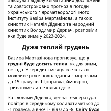
Завідувач відділу кліматичних досліджень
та довгострокових прогнозів погоди
Українського гідрометеорологічного
інституту Вазіра Мартазінова, а також
синоптик Наталія Діденко та народний
синоптик Володимир Деркач, розповіли,
яка буде зима у 2023-2024.
Дуже теплий грудень
Вазира Мартазінова прогнозує, що
у
грудні буде досить тепла
, як для зими,
погода. У середині місяця все ж таки
можливе різке похолодання з морозами
до 15 градусів. Щоправда, ймовірно,
триватиме лише кілька днів.
За словами Діденко, денна температура
повітря в середньому коливатиметься до
-1 градуса, а вночі - від 0 до -8.
Снігу буде