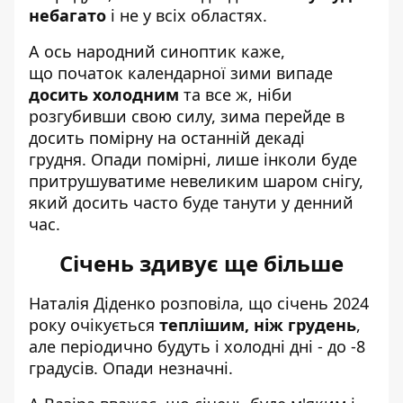
небагато
і не у всіх областях.
А ось народний синоптик каже,
що початок календарної зими випаде
досить холодним
та все ж, ніби
розгубивши свою силу, зима перейде в
досить помірну на останній декаді
грудня. Опади помірні, лише інколи буде
притрушуватиме невеликим шаром снігу,
який досить часто буде танути у денний
час.
Січень здивує ще більше
Наталія Діденко розповіла, що січень 2024
року очікується
теплішим, ніж грудень
,
але періодично будуть і холодні дні - до -8
градусів. Опади незначні.