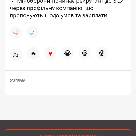
Міноборони починає рекрутинг до ЗСУ
через профільну компанію: що
пропонують щодо умов та зарплати
♥
🔥
😭
😆
😡
👍
ЗАРПЛАТА