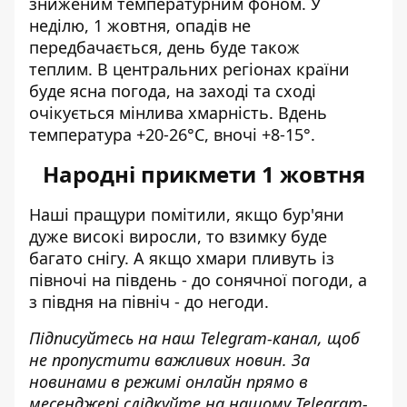
зниженим температурним фоном. У
неділю, 1 жовтня, опадів не
передбачається, день буде також
теплим. В центральних регіонах країни
буде ясна погода, на заході та сході
очікується мінлива хмарність. Вдень
температура +20-26°С, вночі +8-15°.
Народні прикмети 1 жовтня
Наші пращури помітили, якщо бур'яни
дуже високі виросли, то взимку буде
багато снігу. А якщо хмари пливуть із
півночі на південь - до сонячної погоди, а
з півдня на північ - до негоди.
Підписуйтесь на наш
Telegram-канал
, щоб
не пропустити важливих новин. За
новинами в режимі онлайн прямо в
месенджері слідкуйте на нашому Telegram-