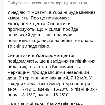
Очікується зниження температури повітря
У неділю, 1 жовтня,
в Україні буде мінлива
хмарність.
Про це повідомляє
Укргідрометцентр. Синоптики
прогнозують, що місцями пройде
невеликий дощ. Наші пращури
помітили, якщо листя на березі не опало,
то сніг випаде пізно.
Синоптики
в Укргідрометцентрі
повідомляють, що в західних та північних
областях,
а також на Вінниччині та
Черкащині пройде місцями невеликий
дощ. Вітер північно-західний, 7-12 м/с. У
західних областях температура повітря
вночі +7-12°С, вдень +15-20°С. У північних -
вночі +8-13°С, вдень +18-23°С.
На Київщині вночі без опадів, вдень