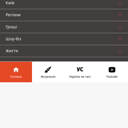
Київ
Регіони
Гроші
Шоу-біз
Життя
Про нас
Головна
Актуально
Україна на часі
Youtube
Інформатор у
Завантажити
телефоні
👉
Інформатор проекти
Столиця
Ваші фінанси
Авто
Geek