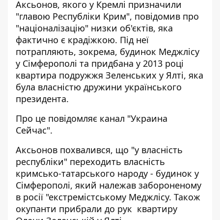
Аксьонов, якого у Кремлі призначили
"главою Республіки Крим", повідомив про
"націоналізацію" низки об'єктів, яка
фактично є крадіжкою
. Під неї
потрапляють, зокрема, будинок Меджлісу
у Сімферополі та придбана у 2013 році
квартира подружжя Зеленських у Ялті, яка
була власністю дружини українського
президента.
Про це
повідомляє
канал "Украина
Сейчас".
Аксьонов похвалився, що "у власність
республіки" переходить власність
кримсько-татарського народу - будинок у
Сімферополі, який належав забороненому
в росії "екстремістському Меджлісу. Також
окупанти прибрали до рук квартиру