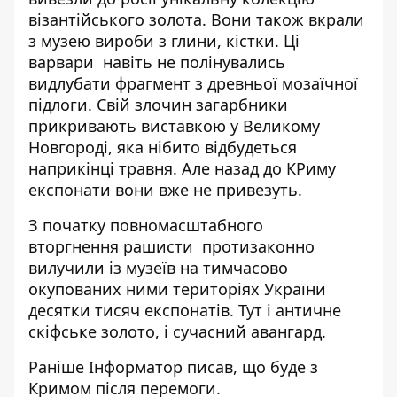
візантійського золота. Вони також вкрали
з музею вироби з глини, кістки. Ці
варвари навіть не полінувались
видлубати фрагмент з древньої мозаїчної
підлоги. Свій злочин загарбники
прикривають виставкою у Великому
Новгороді, яка нібито відбудеться
наприкінці травня. Але назад до КРиму
експонати вони вже не привезуть.
З початку повномасштабного
вторгнення
рашисти протизаконно
вилучили із музеїв на тимчасово
окупованих ними територіях України
десятки тисяч експонатів. Тут і античне
скіфське золото, і сучасний авангард.
Раніше Інформатор писав,
що буде з
Кримом після перемоги
.