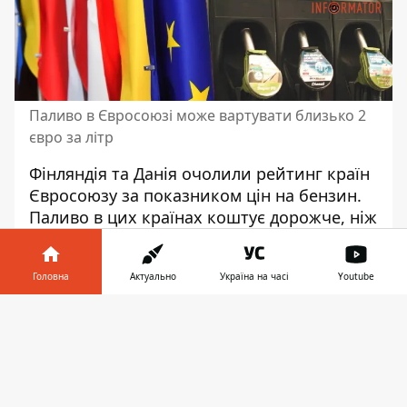
Паливо в Євросоюзі може вартувати близько 2
євро за літр
Фінляндія та Данія очолили рейтинг країн
Євросоюзу за показником
цін на бензин
.
Паливо в цих країнах коштує дорожче, ніж
будь-де на території ЄС.
Про це свідчать
дані з сайту Європейської
Головна
Актуально
Україна на часі
Youtube
Комісії
від 15 травня.
Інформатор у
Завантажити
Так, топ-10 країн з найдорожчим
телефоні
👉
бензином А-95 в Євросоюзі виглядає
наступним чином: