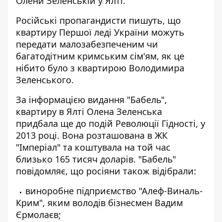
Олени Зеленській у Ялті.
Російські пропагандисти пишуть, що
квартиру Першої леді України можуть
передати малозабезпеченим чи
багатодітним кримським сім'ям, як це
нібито було з квартирою Володимира
Зеленського.
За і
нформацією
видання "Бабель",
квартиру в Ялті Олена Зеленська
придбала ще до подій Революції Гідності, у
2013 році. Вона розташована в ЖК
"Імперіал" та коштувала на той час
близько 165 тисяч доларів. "Бабель"
повідомляє, що росіяни також відібрали:
виноробне підприємство "Алеф-Виналь-
Крим", яким володів бізнесмен Вадим
Єрмолаєв;