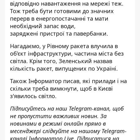
відповідно навантаження на мережі теж.
Тож треба бути готовими до значних
перерв в енергопостачанні та мати
необхідний запас води,
заряджені пристрої та павербанки.
Нагадаємо, у Рівному
ракета влучила в
об’єкт інфраструктури
, частина міста без
світла. Крім того, Зеленський
назвав
кількість ракет, випущених по
Україні.
Також
Інформатор
писав, які
прилади і на
скільки треба вимкнути
, щоб в Києві
з'явилось світло.
Підписуйтесь на наш
Telegram-канал
, щоб
не пропустити важливих новин. За
новинами в режимі онлайн прямо в
месенджері слідкуйте на нашому Telegram-
каналі
Інформатор Live
. Підписатися на