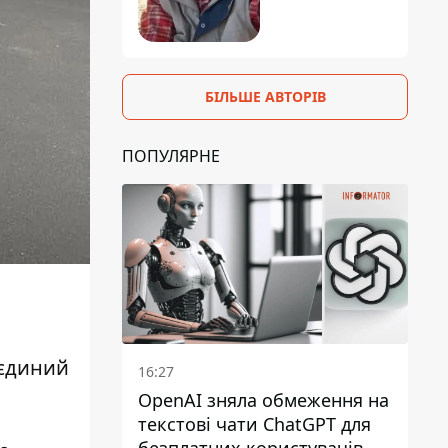
БІЛЬШЕ АВТОРІВ
ПОПУЛЯРНЕ
 єдиний
16:27
OpenAI зняла обмеження на
текстові чати ChatGPT для