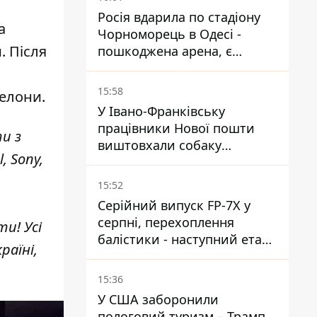
Росія вдарила по стадіону
а
Чорноморець в Одесі -
. Після
пошкоджена арена, є
постраждалий
15:58
селони.
У Івано-Франківську
працівники Нової пошти
и з
виштовхали собаку
 Sony,
шваброю у 37-градусну
спеку — реакція компанії
15:52
Серійний випуск FP-7X у
серпні, перехоплення
и! Усі
балістики - наступний етап -
раїні,
Fire Point конкретизувало
плани
15:36
У США заборонили
пологовий туризм – Трамп