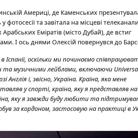
атинській Америці, де Каменських презентувал
у фотосесії та завітала на місцеві телеканали
Арабських Еміратів (місто Дубай), де встиг
нами. І ось днями Олексій повернувся до Бар
в Іспанії, оскільки ми починаємо співпрацюват
а музичними лейблами, включаючи Universal,
Англія і, звісно, ​​Україна. Країна, яка мене
ставляв у спорті, країна, яку я представляв на
аїна, яку я завжди буду любити та підтримуват
добув за кордоном, застосовую на практиці в Ук