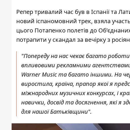
Репер тривалий час був в Іспанії та Л
новий іспаномовний трек, взяла участь 
цього Потапенко полетів до Об’єднаних 
потрапити у скандал за вечірку з росія
"Попереду на нас чекає багато роботи 
впливовими рекламними агентствами т
Warner Music та багато іншими. На черзі 
виростила, країна, прапор якої я пред
міжнародних музичних конкурсах, і кр
навички, досвід та досягнення, які я з
для нашої Батьківщини".