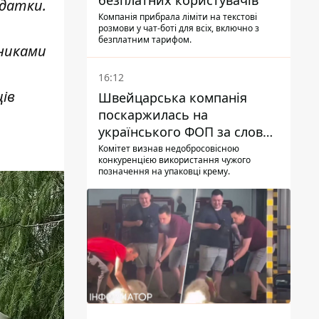
безплатних користувачів
одатки.
Компанія прибрала ліміти на текстові
розмови у чат-боті для всіх, включно з
безплатним тарифом.
вниками
16:12
ів
Швейцарська компанія
поскаржилась на
українського ФОП за слова
SUN SCRIPTION на упаковці
Комітет визнав недобросовісною
конкуренцією використання чужого
крему - АМКУ наклав штраф
позначення на упаковці крему.