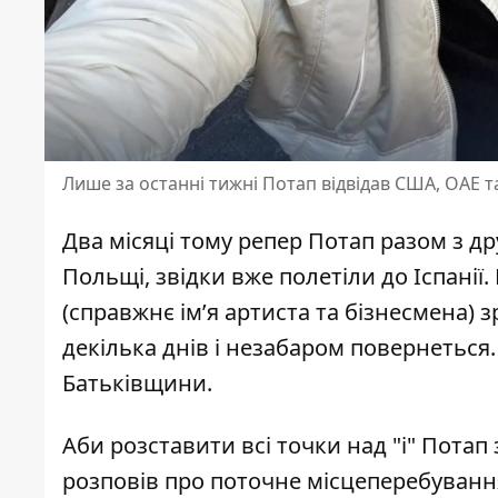
Лише за останні тижні Потап відвідав США, ОАЕ т
Два місяці тому
репер Потап
разом з д
Польщі, звідки вже полетіли до Іспанії.
(справжнє ім’я артиста та бізнесмена) з
декілька днів і незабаром повернеться. 
Батьківщини.
Аби розставити всі точки над "і" Потап
розповів про поточне місцеперебування