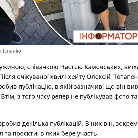
а Іспанію
ружиною, співачкою
Настею Каменських
, виї
 Після очікуваної хвилі хейту Олексій Потапе
робив публікацію, в якій зазначив, що він виї
Втім, з того часу репер не публікував фото та
 зробив декілька
публікацій
. В них він, зокрем
 та проєкти, в яких бере участь.