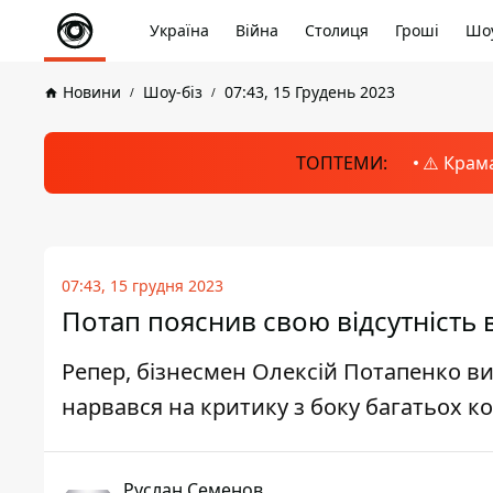
Україна
Війна
Столиця
Гроші
Шоу
Новини
Шоу-біз
07:43, 15 Грудень 2023
ТОПТЕМИ:
⚠️ Крам
07:43, 15 грудня 2023
Потап пояснив свою відсутність в
Репер, бізнесмен Олексій Потапенко виї
нарвався на критику з боку багатьох к
Руслан Семенов