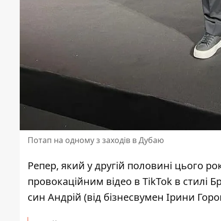
Потап на одному з заходів в Дубаю
Репер, який у другій половині цього ро
провокаційним відео в TikTok в стилі Б
син Андрій (від бізнесвумен Ірини Горово