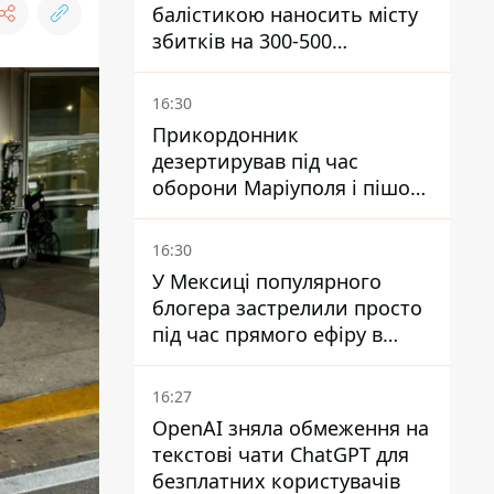
балістикою наносить місту
збитків на 300-500
мільйонів - Петро
Пантелеєв
16:30
Прикордонник
дезертирував під час
оборони Маріуполя і пішов
служити в "ДНР" - йому
оголосили підозру,
16:30
загрожує довічне
У Мексиці популярного
блогера застрелили просто
під час прямого ефіру в
TikTok
16:27
OpenAI зняла обмеження на
текстові чати ChatGPT для
безплатних користувачів