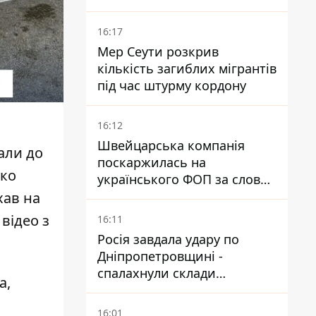
16:17
Мер Сеути розкрив
кількість загиблих мігрантів
під час штурму кордону
16:12
Швейцарська компанія
хали до
поскаржилась на
нко
українського ФОП за слова
SUN SCRIPTION на упаковці
хав на
крему - АМКУ наклав штраф
 відео з
16:11
Росія завдала удару по
Дніпропетровщині -
спалахнули склади
а,
логістичної компанії
16:01