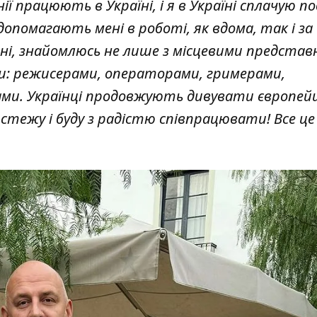
нії працюють в Україні, і я в Україні сплачую п
 допомагають мені в роботі, як вдома, так і за
оні, знайомлюсь не лише з місцевими предста
ами: режисерами, операторами, гримерами,
ми. Українці продовжують дивувати європейц
стежу і буду з радістю співпрацювати! Все це