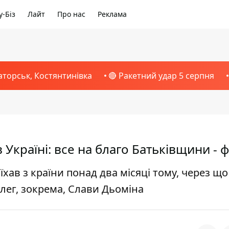
-Біз
Лайт
Про нас
Реклама
аторськ, Костянтинівка
🔴 Ракетний удар 5 серпня
 Україні: все на благо Батьківщини - 
хав з країни понад два місяці тому, через що
олег, зокрема, Слави Дьоміна