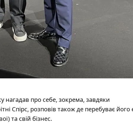
ку нагадав про себе, зокрема, завдяки
рітні Спірс, розповів також де перебуває його
ї) та свій бізнес.