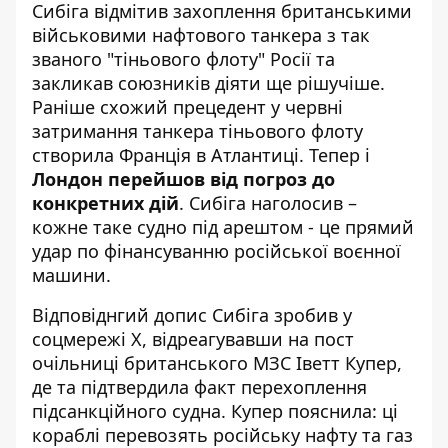
Сибіга відмітив захоплення британськими
військовими нафтового танкера з так
званого "тіньового флоту" Росії та
закликав союзників діяти ще рішучіше.
Раніше схожий прецедент у червні
затримання танкера тіньового флоту
створила Франція в Атлантиці. Тепер і
Лондон перейшов від погроз до
конкретних дій
. Сибіга наголосив –
кожне таке судно під арештом - це прямий
удар по фінансуванню російської воєнної
машини.
Відповіднгий допис Сибіга зробив у
соцмережі Х
, відреагувавши на пост
очільниці британського МЗС Іветт Купер,
де та підтвердила факт перехоплення
підсанкційного судна. Купер пояснила: ці
кораблі перевозять російську нафту та газ