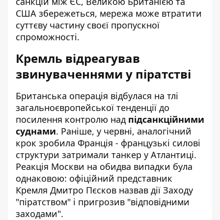
санкцій між ЄС, Великою Британією та
США збережеться, мережа може втратити
суттєву частину своєї пропускної
спроможності.
Кремль відреагував
звинуваченнями у піратстві
Британська операція відбулася на тлі
загальноєвропейської тенденції до
посилення контролю над
підсанкційними
суднами
. Раніше, у червні, аналогічний
крок зробила Франція - французькі силові
структури затримали танкер у Атлантиці.
Реакція Москви на обидва випадки була
однаковою: офіційний представник
Кремля Дмитро Пєсков назвав дії Заходу
"піратством" і пригрозив "відповідними
заходами".