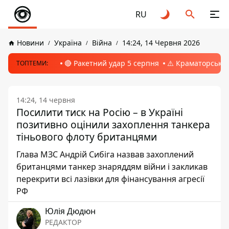
RU
Новини
Україна
Війна
14:24, 14 Червня 2026
🔴 Ракетний удар 5 серпня
⚠️ Краматорськ, 
ТОПТЕМИ:
14:24, 14 червня
Посилити тиск на Росію – в Україні
позитивно оцінили захоплення танкера
тіньового флоту британцями
Глава МЗС Андрій Сибіга назвав захоплений
британцями танкер знаряддям війни і закликав
перекрити всі лазівки для фінансування агресії
РФ
Юлія Дюдюн
РЕДАКТОР