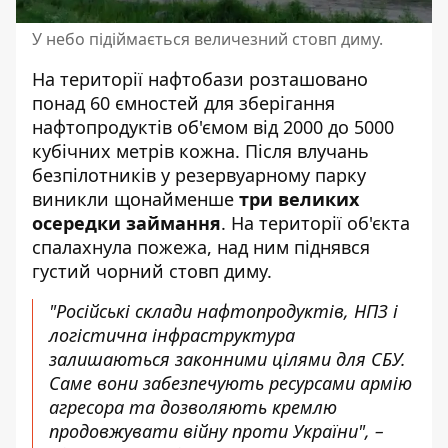
У небо підіймається величезний стовп диму.
На території нафтобази розташовано
понад 60 ємностей для зберігання
нафтопродуктів об'ємом від 2000 до 5000
кубічних метрів кожна. Після влучань
безпілотників у резервуарному парку
виникли щонайменше
три великих
осередки займання
. На території об'єкта
спалахнула пожежа, над ним піднявся
густий чорний стовп диму.
"Російські склади нафтопродуктів, НПЗ і
логістична інфраструктура
залишаються законними цілями для СБУ.
Саме вони забезпечують ресурсами армію
агресора та дозволяють кремлю
продовжувати війну проти України", –