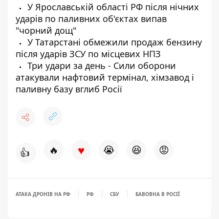
У Ярославській області РФ після нічних
ударів по паливних об'єктах випав
"чорний дощ"
У Татарстані обмежили продаж бензину
після ударів ЗСУ по місцевих НПЗ
Три удари за день - Сили оборони
атакували нафтовий термінал, хімзавод і
паливну базу вглиб Росії
♥
🔥
😭
😆
😡
👍
АТАКА ДРОНІВ НА РФ
РФ
СБУ
БАВОВНА В РОСІЇ