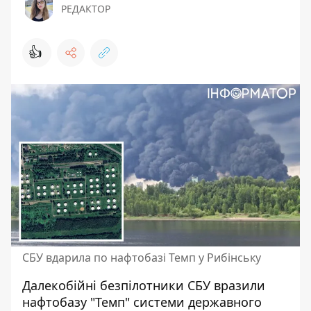
РЕДАКТОР
👍
СБУ вдарила по нафтобазі Темп у Рибінську
Далекобійні безпілотники СБУ вразили
нафтобазу "Темп" системи державного