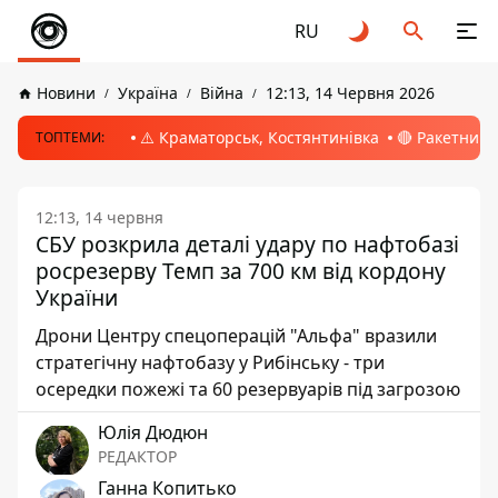
RU
Новини
Україна
Війна
12:13, 14 Червня 2026
⚠️ Краматорськ, Костянтинівка
🔴 Ракетний 
ТОПТЕМИ:
12:13, 14 червня
СБУ розкрила деталі удару по нафтобазі
росрезерву Темп за 700 км від кордону
України
Дрони Центру спецоперацій "Альфа" вразили
стратегічну нафтобазу у Рибінську - три
осередки пожежі та 60 резервуарів під загрозою
Юлія Дюдюн
РЕДАКТОР
Ганна Копитько