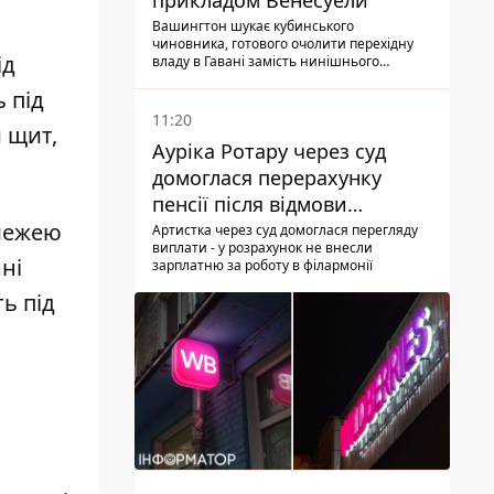
прикладом Венесуели
Вашингтон шукає кубинського
чиновника, готового очолити перехідну
ід
владу в Гавані замість нинішнього
керівництва
 під
11:20
 щит,
Ауріка Ротару через суд
домоглася перерахунку
пенсії після відмови
межею
Пенсійного фонду
Артистка через суд домоглася перегляду
виплати - у розрахунок не внесли
ні
зарплатню за роботу в філармонії
ь під