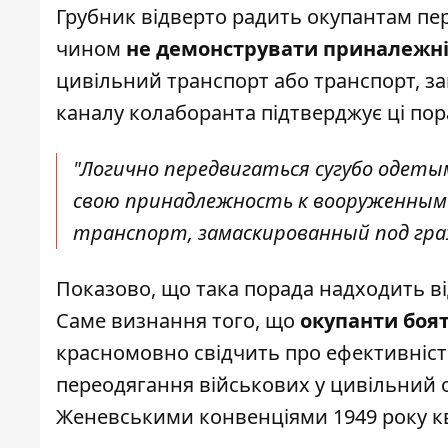
Грубник відверто радить окупантам пе
чином
не демонструвати приналежні
цивільний транспорт або транспорт, з
каналу колаборанта
підтверджує ці пор
"Логично передвигаться сугубо одеты
свою принадлежность к вооруженным 
транспорт, замаскированный под граж
Показово, що така порада надходить ві
Саме визнання того, що
окупанти боят
красномовно свідчить про ефективніст
переодягання військових у цивільний од
Женевськими конвенціями 1949 року кв