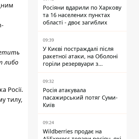
дним
Росіяни вдарили по Харкову
та 16 населених пунктах
області - двоє загиблих
m-
09:39
У Києві постраждалі після
ветить
ракетної атаки, на Оболоні
т либо
горіли резервуари з
паливом
09:32
а Росії.
Росія атакувала
пасажирський потяг Суми-
у тилу,
Київ
09:24
Wildberries продає на
AliExpress товари росіян, які