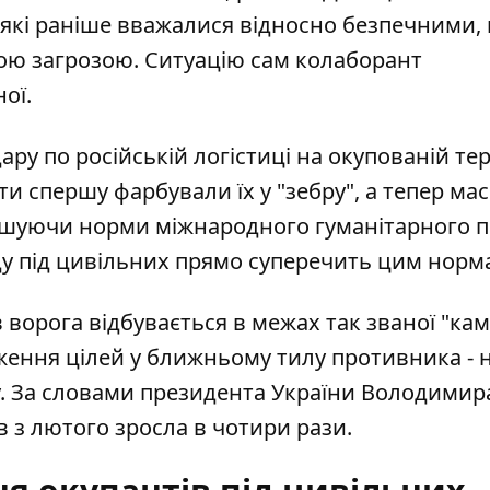
 які раніше вважалися відносно безпечними,
ною загрозою. Ситуацію сам колаборант
ої.
ру по російській логістиці на окупованій тер
ти спершу фарбували їх у "зебру", а тепер ма
рушуючи норми міжнародного гуманітарного п
ду під цивільних прямо суперечить цим норм
ворога відбувається в межах так званої "кам
ження цілей у ближньому тилу противника - 
онту. За словами президента України Володимир
в з лютого зросла в чотири рази.