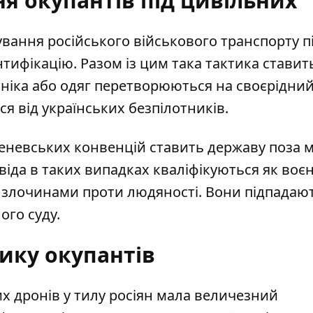
я окупантів під цивільних
вання російського військового транспорту п
тифікацію. Разом із цим така тактика ставить
хніка або одяг перетворюються на своєрідний
я від українських безпілотників.
невських конвенцій ставить державу поза 
ивіда в таких випадках кваліфікуються як воєн
і злочинами проти людяності. Вони підпадают
го суду.
ику окупантів
х дронів у тилу росіян мала величезний