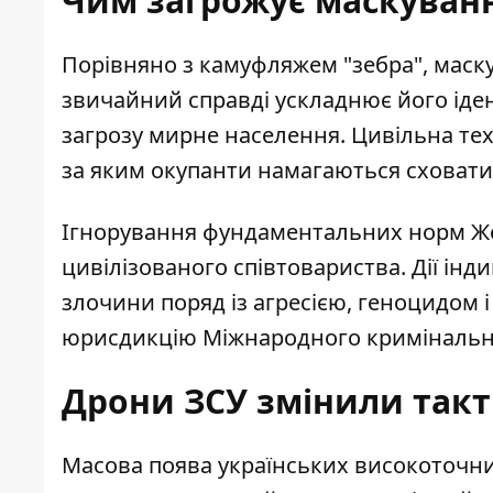
Чим загрожує маскуванн
Порівняно з камуфляжем "зебра", маску
звичайний справді ускладнює його іден
загрозу мирне населення. Цивільна те
за яким окупанти намагаються сховатис
Ігнорування фундаментальних норм Же
цивілізованого співтовариства. Дії інд
злочини поряд із агресією, геноцидом 
юрисдикцію Міжнародного кримінально
Дрони ЗСУ змінили такт
Масова поява українських високоточни