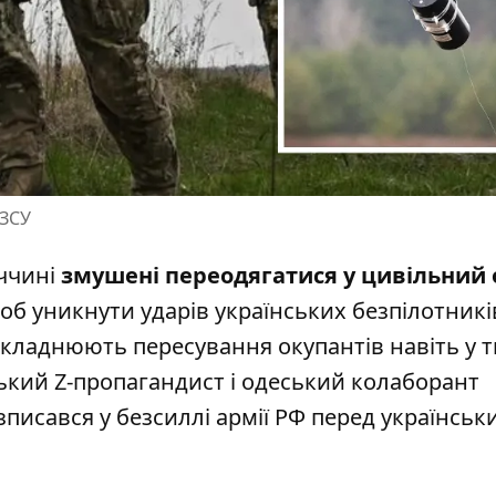
 ЗСУ
еччині
змушені переодягатися у цивільний 
об уникнути ударів українських безпілотникі
складнюють пересування окупантів навіть у 
ький Z-пропагандист
і одеський колаборант
писався у безсиллі армії РФ перед українсь