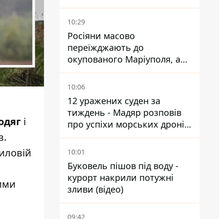
знаменитості
10:29
Росіяни масово
переїжджають до
окупованого Маріуполя, а
місцевих залишають без
житла
10:06
12 уражених суден за
тиждень - Мадяр розповів
одяг
і
про успіхи морських дронів
у Чорному та Азовському
в.
морях
тиловій
10:01
Буковель пішов під воду -
курорт накрили потужні
кими
зливи (відео)
09:42