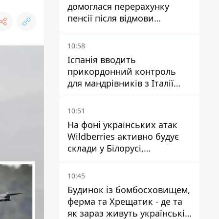
домоглася перерахунку
пенсії після відмови
Пенсійного фонду
10:58
Іспанія вводить
прикордонний контроль
для мандрівників з Італії
через міграційний конфлікт
10:51
На фоні українських атак
Wildberries активно будує
склади у Білорусі,
Казахстані, Узбекистані
10:45
Будинок із бомбосховищем,
ферма та Хрещатик - де та
як зараз живуть українські