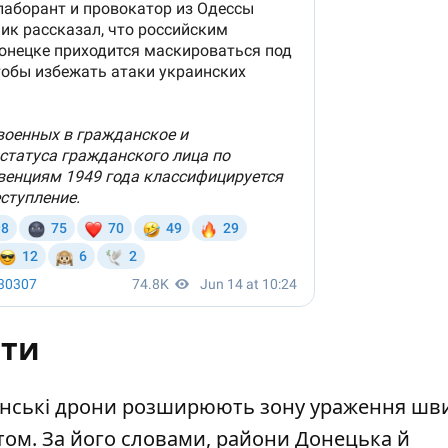
нти
аїнські дрони розширюють зону ураження шв
том. За його словами, райони Донецька й