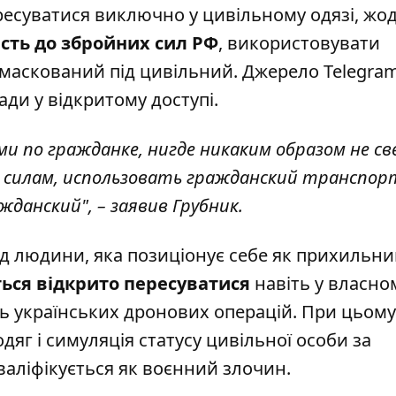
ресуватися виключно у цивільному одязі, жо
сть до збройних сил РФ
, використовувати
амаскований під цивільний. Джерело
Telegra
ади у відкритому доступі.
ми по гражданке, нигде никаким образом не с
силам, использовать гражданский транспор
данский", – заявив Грубник.
д людини, яка позиціонує себе як прихильник
ься відкрито пересуватися
навіть у власном
ь українських дронових операцій. При цьому
яг і симуляція статусу цивільної особи за
аліфікується як воєнний злочин.