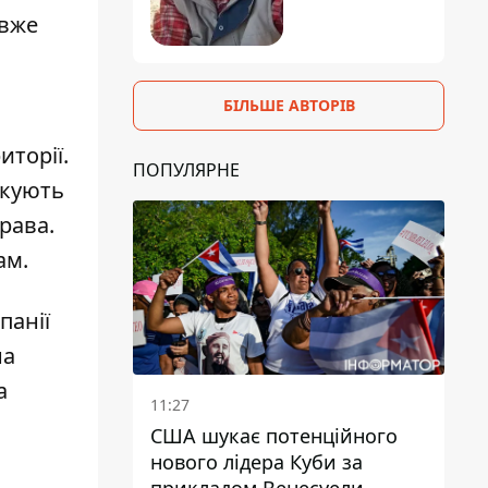
 вже
БІЛЬШЕ АВТОРІВ
иторії.
ПОПУЛЯРНЕ
скують
рава.
ам.
панії
на
а
11:27
США шукає потенційного
нового лідера Куби за