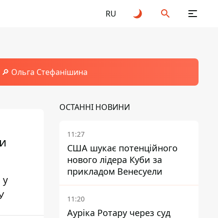
RU
🔎 Ольга Стефанішина
ОСТАННІ НОВИНИ
11:27
ри
США шукає потенційного
нового лідера Куби за
прикладом Венесуели
 у
У
11:20
Ауріка Ротару через суд