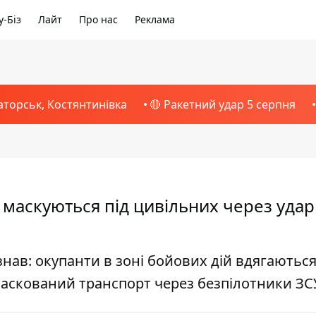
-Біз
Лайт
Про нас
Реклама
аторськ, Костянтинівка
🔴 Ракетний удар 5 серпня
і маскуються під цивільних через уда
ав: окупанти в зоні бойових дій вдягаються
аскований транспорт через безпілотники ЗС