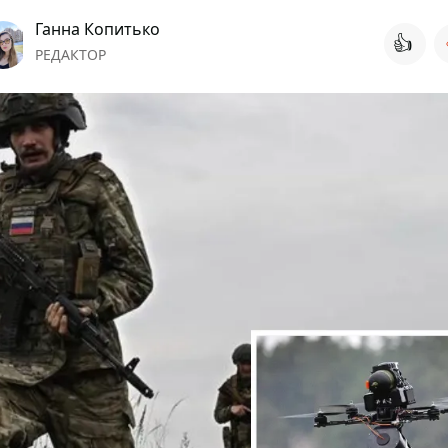
Ганна Копитько
👍
РЕДАКТОР