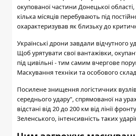
окупованої частини Донецької області,
кілька місяців перебувають під постій
охарактеризував як близьку до критичн
Українські дрони завдали відчутного уда
Щоб урятувати свої вантажівки, окупан
під цивільні - тим самим вчергове по
Маскування техніки та особового скла
Посилене знищення логістичних вузлів 
середнього удару", спрямованої на ура
відстані від 20 до 200 км від лінії фр
Зеленського, інтенсивність таких ударі