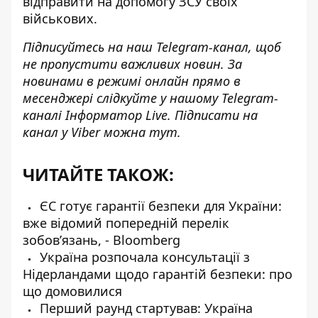
відправити на допомогу ЗСУ
своїх
військових
.
Підписуйтесь на наш
Telegram-канал
, щоб
не пропустити важливих новин. За
новинами в режимі онлайн прямо в
месенджері слідкуйте у нашому Telegram-
каналі
Інформатор Live
. Підписати на
канал у Viber можна
тут
.
ЧИТАЙТЕ ТАКОЖ:
ЄС готує гарантії безпеки для України:
вже відомий попередній перелік
зобовʼязань, - Bloomberg
Україна розпочала консультації з
Нідерландами щодо гарантій безпеки: про
що домовилися
Перший раунд стартував: Україна