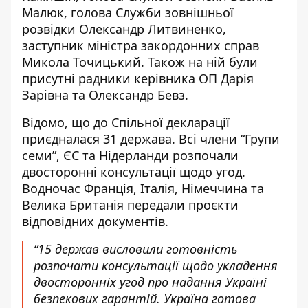
Малюк, голова Служби зовнішньої
розвідки Олександр Литвиненко,
заступник міністра закордонних справ
Микола Точицький. Також на ній були
присутні радники керівника ОП Дарія
Зарівна та Олександр Бевз.
Відомо, що до Спільної декларації
приєдналася 31 держава. Всі члени “Групи
семи”, ЄС та Нідерланди розпочали
двосторонні консультації щодо угод.
Водночас Франція, Італія, Німеччина та
Велика Британія передали проєкти
відповідних документів.
“15 держав висловили готовність
розпочати консультації щодо укладення
двосторонніх угод про надання Україні
безпекових гарантій. Україна готова