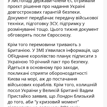
У листопаді держави-члени ЄС
отримали
проєкт рішення
про надання Україні
довгострокових гарантій безпеки.
Документ передбачає передачу військової
техніки, підготовку ЗСУ, підтримку у
розмінуванні тощо. Цього тижня документ
обговорять посли Євросоюзу.
Крім того
перемовини тривають з
Британією. У ЗМІ з’явилася інформація, що
Об’єднане королівство планує підписати з
Україною
10-річний пакт
про безпеку.
Йдеться в основному про заходи,
покликані сприяти обороноздатності
Києва на морі, аж до постачання
військових кораблів. Крім того, колишній
посол України у Великій Британії Вадим
Пристайко заявив, що Лондон близький
до того, аби “у кризовий момент”