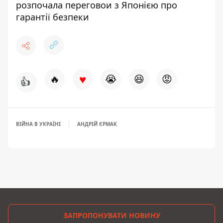
розпочала переговои з Японією про
гарантії безпеки
♥
🔥
😭
😆
😡
👍
ВІЙНА В УКРАЇНІ
АНДРІЙ ЄРМАК
ЗАПРОПОНУВАТИ НОВИНУ