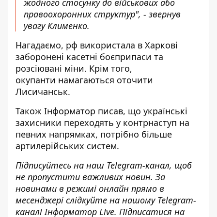
жодного стосунку до військових або
правоохоронних структур", - звернув
увагу Клименко.
Нагадаємо, рф
використала в Харкові
заборонені касетні боєприпаси
та
розсіювані міни. Крім того,
окупанти
намагаються оточити
Лисичанськ
.
Також
Інформатор
писав, що
українські
захисники переходять у контрнаступ на
певних напрямках
, потрібно більше
артилерійських систем.
Підписуйтесь на наш
Telegram-канал
, щоб
не пропустити важливих новин. За
новинами в режимі онлайн прямо в
месенджері слідкуйте на нашому Telegram-
каналі
Інформатор Live
. Підписатися на