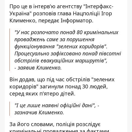
Про це в інтерв'ю агентству "Інтерфакс-
Україна"
розповів
глава Нацполіції Ігор
Клименко, передає
Інформатор
.
"У нас розпочато понад 80 кримінальних
проваджень саме за порушення
функціонування "зелених коридорів".
Процесуально зафіксовано понад півсотні
обстрілів евакуаційних маршрутів",
- заявив Клименко.
Він додав, що під час обстрілів "зелених
коридорів" загинули понад 30 людей,
серед яких п'ятеро дітей.
"І це лише наявні офіційні дані", -
зазначив Клименко.
За його словами, поліція розслідує
кримінальні провадження за фактами