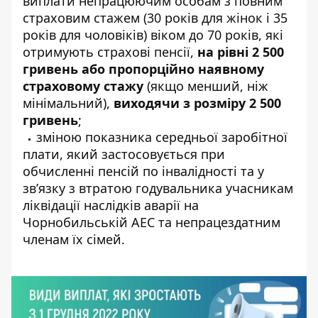
виплати непрацюючим особам з повним
страховим стажем (30 років для жінок і 35
років для чоловіків) віком до 70 років, які
отримують страхові пенсії,
на рівні 2 500
гривень або пропорційно наявному
страховому стажу
(якщо менший, ніж
мінімальний),
виходячи з розміру 2 500
гривень
;
зміною показника середньої заробітної
плати, який застосовується при
обчисленні пенсій по інвалідності та у
зв’язку з втратою годувальника учасникам
ліквідації наслідків аварії на
Чорнобильській АЕС та непрацездатним
членам їх сімей.