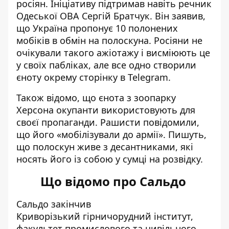
росіян. Ініціативу підтримав навіть речник
Одеської ОВА Сергій Братчук. Він заявив,
що Україна пропонує 10 полонених
мобіків в обмін на полоскуна. Росіяни не
очікували такого ажіотажу і висміюють це
у своїх пабліках, але все одно створили
єноту окрему сторінку в
Telegram
.
Також відомо, що єнота з зоопарку
Херсона окупанти використовують для
своєї пропаганди. Рашисти повідомили,
що його «мобілізували до армії». Пишуть,
що полоскун живе з десантниками, які
носять його із собою у сумці на розвідку.
Що відомо про Сальдо
Сальдо закінчив
Криворізький
гірничорудний
інститут,
факультет промислового та цивільного