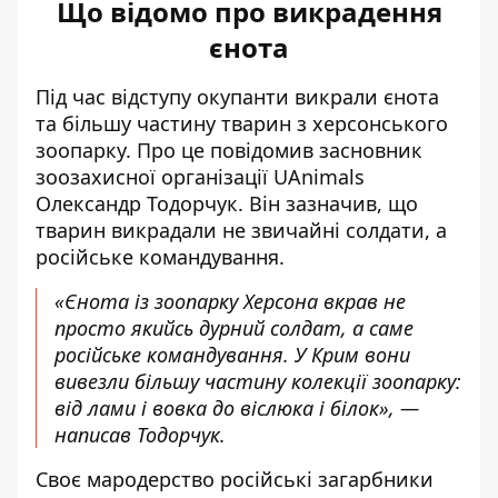
Що відомо про викрадення
єнота
Під час відступу окупанти викрали єнота
та більшу частину тварин з херсонського
зоопарку. Про це
повідомив
засновник
зоозахисної організації UAnimals
Олександр Тодорчук. Він зазначив, що
тварин викрадали не звичайні солдати, а
російське командування.
«Єнота із зоопарку Херсона вкрав не
просто якийсь дурний солдат, а саме
російське командування. У Крим вони
вивезли більшу частину колекції зоопарку:
від лами і вовка до віслюка і білок», —
написав Тодорчук.
Своє мародерство російські загарбники