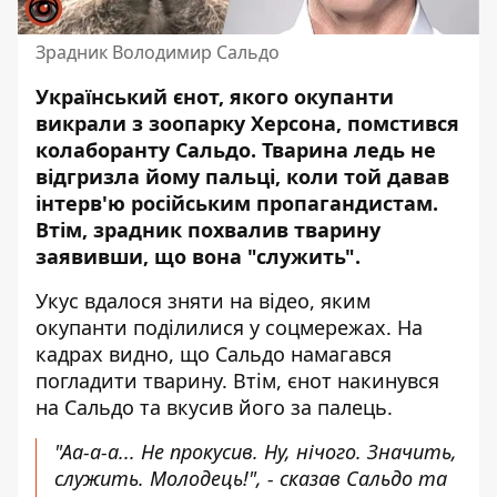
Зрадник Володимир Сальдо
Український єнот, якого окупанти
викрали з зоопарку Херсона, помстився
колаборанту Сальдо.
Тварина ледь не
відгризла йому пальці,
коли той давав
інтерв'ю російським пропагандистам.
Втім, зрадник похвалив тварину
заявивши, що вона "служить".
Укус вдалося зняти на відео, яким
окупанти поділилися у соцмережах. На
кадрах видно, що Сальдо намагався
погладити тварину. Втім, єнот накинувся
на Сальдо та вкусив його за палець.
"Аа-а-а... Не прокусив. Ну, нічого. Значить,
служить. Молодець!", - сказав Сальдо та