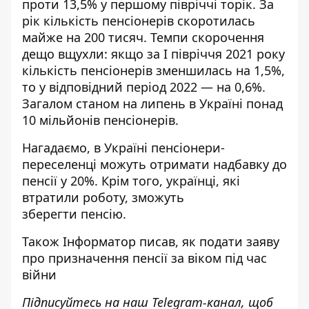
проти 13,5% у першому півріччі торік. За
рік кількість пенсіонерів скоротилась
майже на 200 тисяч. Темпи скорочення
дещо вщухли: якщо за I півріччя 2021 року
кількість пенсіонерів зменшилась на 1,5%,
то у
відповідний
період 2022 — на 0,6%.
Загалом станом на липень в Україні понад
10 мільйонів пенсіонерів.
Нагадаємо, в Україні
пенсіонери-
переселенці можуть отримати надбавку
до
пенсії у 20%. Крім того, українці,
які
втратили роботу, зможуть
зберегти
пенсію.
Також
Інформатор
писав, як подати
заяву
про призначення пенсії за віком
під час
війни
Підписуйтесь на наш
Telegram-канал
, щоб