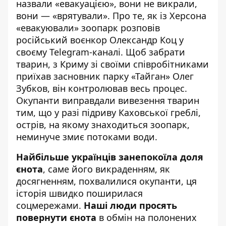
назвали «евакуацією», вони не викрали,
вони — «врятували». Про те, як із Херсона
«евакуювали» зоопарк розповів
російський воєнкор Олександр Коц у
своєму
Telegram-каналі
. Щоб забрати
тварин, з Криму зі своїми співробітниками
приїхав засновник парку
«Тайган»
Олег
Зубков, він контролював весь процес.
Окупанти виправдали вивезення тварин
тим, що у разі підриву Каховської греблі,
острів, на якому знаходиться зоопарк,
неминуче змиє потоками води.
Найбільше українців занепокоїла доля
єнота
, саме його викраденням, як
досягненням, похвалилися окупанти, ця
історія швидко поширилася
соцмережами.
Наші люди просять
повернути єнота
в обмін на полонених