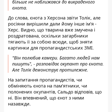
більше не наближався до викраденого
єнота.
До слова, єнота з Херсона звіти Толік, але
росіяни вирішили дали йому інше ім'я -
Херс. Видно, що тварина вже змучена і
роздратована, оскільки загарбники
тягають її за собою всюди, щоб зняти
картинки для пропагандистських ЗМІ.
"Він полюбив камери. Багато людей нам
пишуть", - розповідає окупант про єнота.
Але Толік демонструє протилежне.
На запитання пропагандистів, чи
обміняють єнота на пам'ятники, чи
полонених окупантів, Сальдо відповів, що
ні. Він впевнений, що єнот з ними
назавжди.