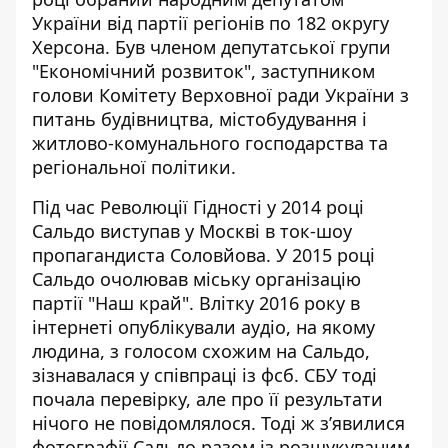
України від партії регіонів по 182 округу
Херсона. Був членом депутатської групи
"Економічний розвиток", заступником
голови Комітету Верховної ради України з
питань будівництва, містобудування і
житлово-комунального господарства та
регіональної політики.
Під час Революції Гідності у 2014 році
Сальдо виступав у Москві в ток-шоу
пропагандиста Соловйова. У 2015 році
Сальдо очолював міську організацію
партії "Наш край". Влітку 2016 року в
інтернеті опублікували аудіо, на якому
людина, з голосом схожим на Сальдо,
зізнавалася у співпраці із фсб. СБУ тоді
почала перевірку, але про її результати
нічого не повідомлялося. Тоді ж з’явилися
фотографії Сальдо разом із розшукуваним