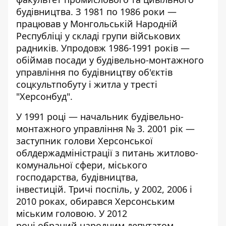
будівництва. З 1981 по 1986 роки —
працював у Монгольській Народній
Республіці у складі групи військових
радників. Упродовж 1986-1991 років —
обіймав посади у будівельно-монтажного
управління по будівництву об'єктів
соцкультпобуту і житла у тресті
"Херсонбуд".
У 1991 році — начальник будівельно-
монтажного управління № 3. 2001 рік —
заступник голови Херсонської
облдержадміністрації з питань житлово-
комунальної сфери, міського
господарства, будівництва,
інвестицій. Тричі поспіль, у 2002, 2006 і
2010 роках, обирався Херсонським
міським головою. У 2012
році
обраний
народним депутатом