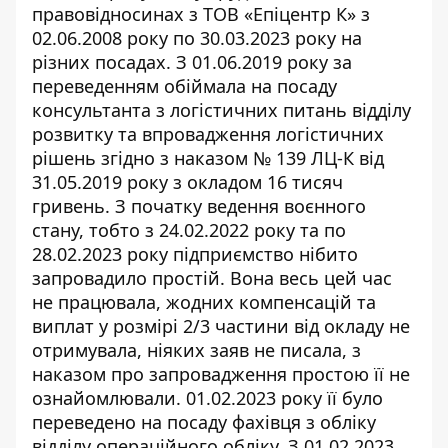
правовідносинах з ТОВ «Епіцентр К» з
02.06.2008 року по 30.03.2023 року на
різних посадах. З 01.06.2019 року за
переведенням обіймала на посаду
консультанта з логістичних питань відділу
розвитку та впровадження логістичних
рішень згідно з наказом № 139 ЛЦ-К від
31.05.2019 року з окладом 16 тисяч
гривень. З початку ведення воєнного
стану, тобто з 24.02.2022 року та по
28.02.2023 року підприємство нібито
запровадило простій. Вона весь цей час
не працювала,
жодних компенсацій та
виплат
у розмірі 2/3 частини від окладу не
отримувала, ніяких заяв не писала, з
наказом про запровадження простою її не
ознайомлювали. 01.02.2023 року її було
переведено на посаду фахівця з обліку
відділу операційного обліку. З 01.02.2023