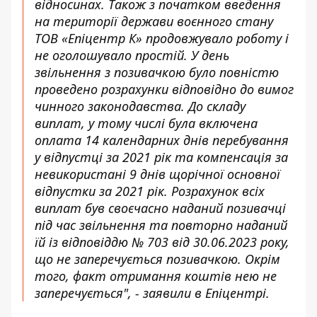
відносинах. Також з початком введення
на території держави воєнного стану
ТОВ «Епіцентр К» продовжувало роботу і
не оголошувало простій. У день
звільнення з позивачкою було повністю
проведено розрахунки відповідно до вимог
чинного законодавства. До складу
виплат, у тому числі була включена
оплата 14 календарних днів перебування
у відпустці за 2021 рік та компенсація за
невикористані 9 днів щорічної основної
відпустки за 2021 рік. Розрахунок всіх
виплат був своєчасно наданий позивачці
під час звільнення та повторно наданий
їй із відповіддю № 703 від 30.06.2023 року,
що не заперечується позивачкою. Окрім
того, факт отримання коштів нею не
заперечується", - заявили в Епіцентрі.