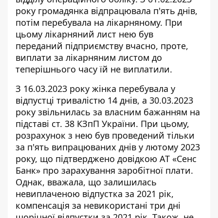
року громадянка відпрацювала п'ять днів,
потім перебувала на лікарняному. При
цьому лікарняний лист нею був
переданий підприємству вчасно, проте,
виплати за лікарняним листом до
теперішнього часу їй не виплатили.
З 16.03.2023 року жінка перебувала у
відпустці тривалістю 14 днів, а 30.03.2023
року звільнилась за власним бажанням на
підставі ст. 38 КЗпП України. При цьому,
розрахунок з нею був проведений тільки
за п'ять випрацюваних днів у лютому 2023
року, що підтверджено довідкою АТ «Сенс
Банк» про зарахування заробітної плати.
Однак, вважала, що залишилась
невиплаченою відпустка за 2021 рік,
компенсація за невикористані три дні
щорічної відпустки за 2021 рік. Також, не