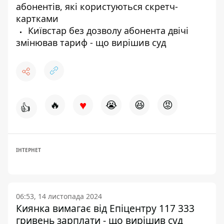
абонентів, які користуються скретч-
картками
Київстар без дозволу абонента двічі
змінював тариф - що вирішив суд
♥
🔥
😭
😆
😡
👍
ІНТЕРНЕТ
06:53, 14 листопада 2024
Киянка вимагає від Епіцентру 117 333
гривень зарплати - що вирішив суд