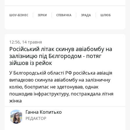
ШОУ-БІЗНЕС
ЗІРКИ
СПІВАЧКА
ЗРАДА
ШЛЮБ
12:56, 14 травня
Російський літак скинув авіабомбу на
залізницю під Бєлгородом - потяг
зійшов із рейок
У Бєлгородській області РФ російська авіація
випадково скинула авіабомбу на залізничну
колію, боєприпас не здетонував, однак
пошкодив інфраструктуру, постраждала літня
жінка
Ганна Копитько
РЕДАКТОР