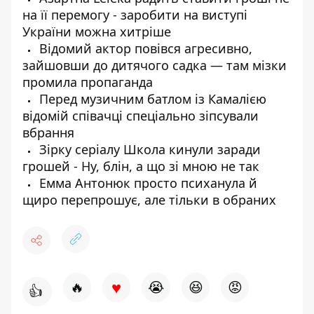
на її перемогу - заробити на виступі
України можна хитріше
Відомий актор повівся агресивно,
зайшовши до дитячого садка — там мізки
промила пропаганда
Перед музичним батлом із Камалією
відомій співачці спеціально зіпсували
вбрання
Зірку серіалу Школа кинули заради
грошей - Ну, блін, а що зі мною не так
Емма Антонюк просто психанула й
щиро перепрошує, але тільки в обраних
♥
🔥
😭
😆
😡
👍