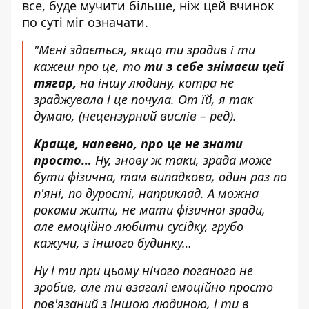
все, буде мучити більше, ніж цей вчинок
по суті міг означати.
"Мені здається, якщо ти зрадив і ти
кажеш про це, то
ти з себе знімаєш цей
тягар,
на іншу людину, котра не
зраджувала і це почула. От їй, я так
думаю,
(нецензурний вислів – ред).
Краще, напевно, про це не знати
просто…
Ну, знову ж таки, зрада може
бути фізична, там випадкова, один раз по
п'яні, по дурості, наприклад. А можна
роками жити, не мати фізичної зради,
але емоційно любити сусідку, грубо
кажучи, з іншого будинку…
Ну і ти при цьому нічого поганого не
зробив, але ти взагалі емоційно просто
пов'язаний з іншою людиною, і ти в