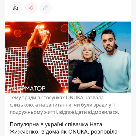
👍
Тему зради в стосунках ONUKA назвала
слизькою, а на запитання, чи були зради у її
подружньому житті, відповідати відмовилася.
Популярна в україні співачка Ната
Жижченко, відома як
ONUKA
, розповіла