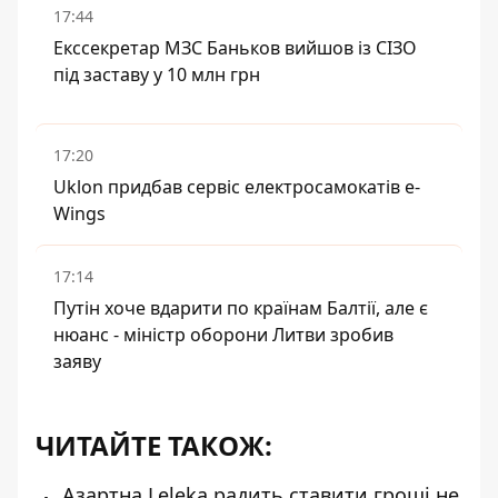
17:44
Екссекретар МЗС Баньков вийшов із СІЗО
під заставу у 10 млн грн
17:20
Uklon придбав сервіс електросамокатів e-
Wings
17:14
Путін хоче вдарити по країнам Балтії, але є
нюанс - міністр оборони Литви зробив
заяву
ЧИТАЙТЕ ТАКОЖ:
Азартна Leleka радить ставити гроші не