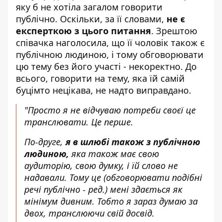
яку б не хотіла загалом говорити
публічно. Оскільки, за її словами,
не є
експерткою з цього питання
. Зрештою
співачка наголосила, що її чоловік також є
публічною людиною, і тому обговорювати
цю тему без його участі - некоректно. До
всього, говорити на тему, яка їй самій
буцімто нецікава, не надто виправдано.
"Просто я не відчуваю потреби своєї це
транслювати. Це перше.
По-друге,
я в шлюбі також з публічною
людиною,
яка також має свою
аудиторію, свою думку, і їй слово не
надавали. Тому це
(обговорювати подібні
речі публічно - ред.)
мені здається як
мінімум дивним. Тобто я зараз думаю за
двох, транслюючи свій досвід.