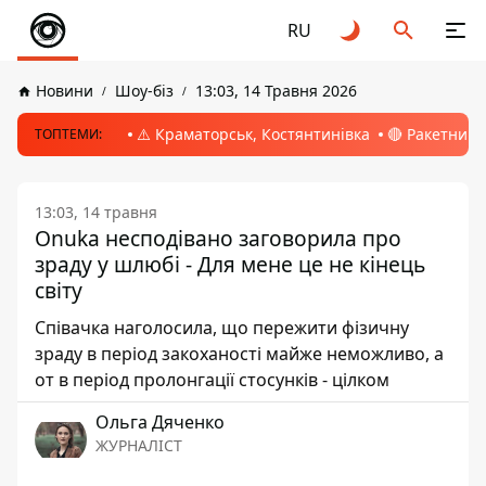
RU
Новини
Шоу-біз
13:03, 14 Травня 2026
⚠️ Краматорськ, Костянтинівка
🔴 Ракетний 
ТОПТЕМИ:
13:03, 14 травня
Onuka несподівано заговорила про
зраду у шлюбі - Для мене це не кінець
світу
Співачка наголосила, що пережити фізичну
зраду в період закоханості майже неможливо, а
от в період пролонгації стосунків - цілком
Ольга Дяченко
ЖУРНАЛІСТ