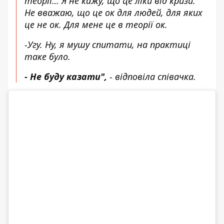
теорії… Я не кажу, що це ліки від кризи.
Не вважаю, що це ок для людей, для яких
це не ок. Для мене це в теорії ок.
-Угу. Ну, я мушу спитати, на практиці
таке було.
- Не буду казати",
- відповіла співачка.