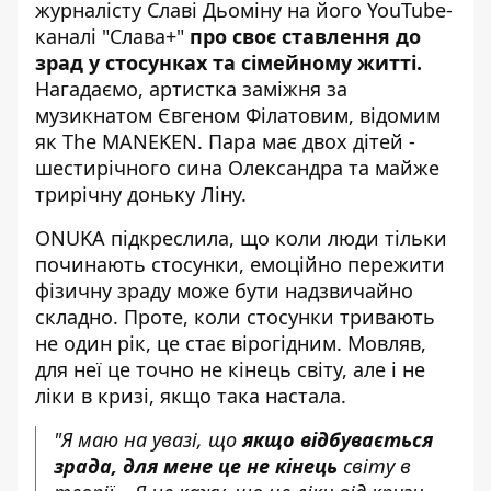
журналісту Славі Дьоміну на його YouTube-
каналі "Слава+"
про своє ставлення до
зрад у стосунках та сімейному житті.
Нагадаємо, артистка заміжня за
музикнатом Євгеном Філатовим, відомим
як The MANEKEN. Пара має двох дітей -
шестирічного сина Олександра та майже
трирічну доньку Ліну.
ONUKA підкреслила, що коли люди тільки
починають стосунки, емоційно пережити
фізичну зраду може бути надзвичайно
складно. Проте, коли стосунки тривають
не один рік, це стає вірогідним. Мовляв,
для неї це точно не кінець світу, але і не
ліки в кризі, якщо така настала.
"Я маю на увазі, що
якщо відбувається
зрада, для мене це не кінець
світу в