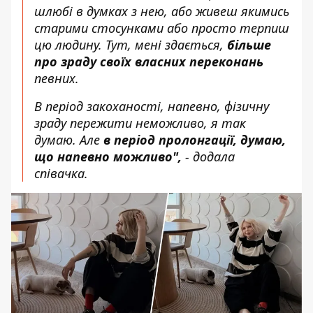
шлюбі в думках з нею, або живеш якимись
старими стосунками або просто терпиш
цю людину. Тут, мені здається,
більше
про зраду своїх власних переконань
певних.
В період закоханості, напевно, фізичну
зраду пережити неможливо, я так
думаю. Але
в період пролонгації, думаю,
що напевно можливо",
- додала
співачка.