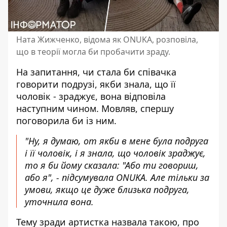
Ната Жижченко, відома як ONUKA, розповіла,
що в теорії могла би пробачити зраду.
На запитання, чи стала би співачка
говорити подрузі, якби знала, що її
чоловік - зраджує, вона відповіла
наступним чином. Мовляв, спершу
поговорила би із ним.
"Ну, я думаю, от якби в мене була подруга
і її чоловік, і я знала, що чоловік зраджує,
то я би йому сказала: "Або ти говориш,
або я", - підсумувала ONUKA. Але тільки за
умови, якщо це дуже близька подруга,
уточнила вона.
Тему зради артистка назвала такою, про