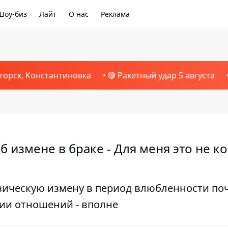
Шоу-биз
Лайт
О нас
Реклама
торск, Константиновка
🔴 Ракетный удар 5 августа
 измене в браке - Для меня это не к
зическую измену в период влюбленности по
ции отношений - вполне