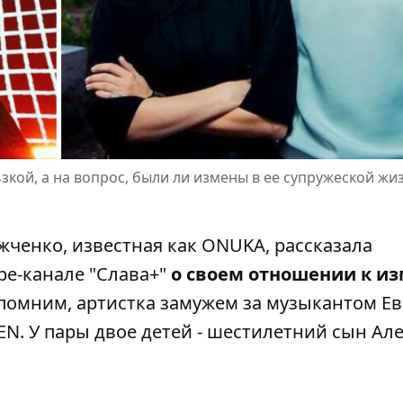
кой, а на вопрос, были ли измены в ее супружеской жи
жченко, известная как
ONUKA
, рассказала
be-канале "Слава+"
о своем отношении к и
омним, артистка замужем за музыкантом Е
N. У пары двое детей - шестилетний сын Ал