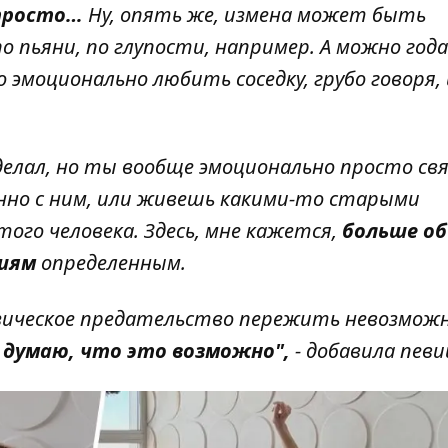
 просто…
Ну, опять же, измена может быть
о пьяни, по глупости, например. А можно год
 эмоционально любить соседку, грубо говоря, 
делал, но ты вообще эмоционально просто свя
енно с ним, или живешь какими-то старыми
го человека. Здесь, мне кажется,
больше об
ниям
определенным.
изическое предательство пережить невозможн
, думаю, что это возможно",
- добавила певи