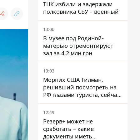
ТЦК избили и задержали
полковника СБУ – военный
13:06
В музее под Родиной-
матерью отремонтируют
зал за 4,2 млн грн
13:03
Морпих США Гилман,
решивший посмотреть на
РФ глазами туриста, сейчас
при смерти в тюрьме, где
его пытали и делали
12:49
инъекции
Резерв+ может не
сработать – какие
документы иметь