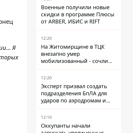
Военные получили новые
скидки в программе Плюсы
конец
от ARBER, ИБИС и RIFT
12:20
На Житомирщине в ТЦК
ии… Я
внезапно умер
оторых
мобилизованный - сочли
годным и сразу
остановилось сердце
12:20
Эксперт призвал создать
подразделения БпЛА для
ударов по аэродромам и
составам КАБ врага
12:10
Оккупанты начали
запускать увеличенные