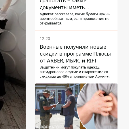
сработать – какие
документы иметь
мужчинам, чтобы не
Адвокат рассказала, какие бумаги нужны
военнообязанным, если приложение не
попасть в ТЦК
открывается.
12:20
Военные получили новые
скидки в программе Плюсы
от ARBER, ИБИС и RIFT
Защитники могут покупать одежду,
антидроновое оружие и снаряжение со
скидками до 40% в приложении Армия+.