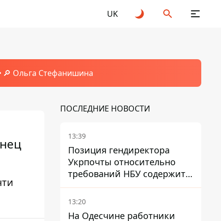
UK
🔎 Ольга Стефанишина
ПОСЛЕДНИЕ НОВОСТИ
13:39
онец
Позиция гендиректора
Укрпочты относительно
требований НБУ содержит
чти
серьезные нестыковки –
депутат Ольга Василевская-
13:20
Смаглюк
На Одесчине работники