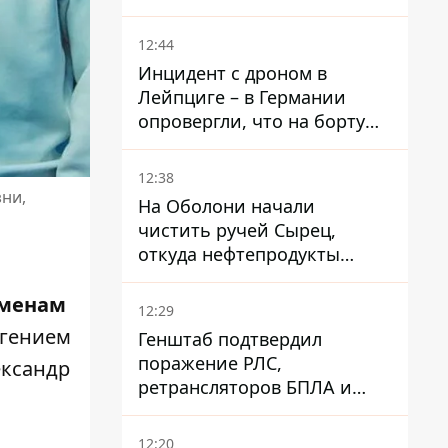
мужчинам, чтобы не
попасть в ТЦК
12:44
Инцидент с дроном в
Лейпциге – в Германии
опровергли, что на борту
украинского самолета были
оружие и боеприпасы
12:38
зни,
На Оболони начали
чистить ручей Сырец,
откуда нефтепродукты
попадали в озера
зменам
12:29
вгением
Генштаб подтвердил
поражение РЛС,
ександр
ретрансляторов БПЛА и
других военных объектов
РФ в Крыму и на юге
12:20