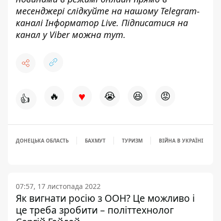
месенджері слідкуйте на нашому Telegram-
каналі
Інформатор Live
. Підписатися на
канал у Viber можна
тут
.
♥
🔥
😭
😆
😡
👍
ДОНЕЦЬКА ОБЛАСТЬ
БАХМУТ
ТУРИЗМ
ВІЙНА В УКРАЇНІ
07:57, 17 листопада 2022
Як вигнати росію з ООН? Це можливо і
це треба зробити – політтехнолог