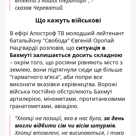
втекти з нашої території", -
сказав Череватий.
Що кажуть військові
В ефірі Апостроф ТВ молодший лейтенант
батальйону "Свобода" Євгеній Оропай
Нацгвардії розповів, що
ситуація в
Бахмуті залишається досить складною
– окрім того, що росіяни рівняють місто з
землею, вони підтягнули сюди ще більше
"гарматного м'яса", аби попри все
виконати вказівки керівництва. Ворожі
війська постійно обстрілюють Бахмут
артилерією, мінометами, протитанковими
гранатометами, авіацією.
"Хлопці на позиції, яка в нас була,
за день
могли відбити сім чи вісім штурмів
.
Хлопці втомлені, не висипаються, і така