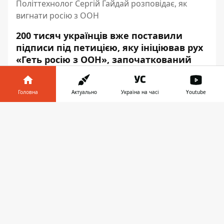
Політтехнолог Сергій Гайдай розповідає, як
вигнати росію з ООН
200 тисяч українців вже поставили
підписи під петицією, яку ініціював рух
«Геть росію з ООН», започаткований
ГО «Громадскій Хаб». Але треба зібрати
як мінімум 2 мільйони підписів, щоб в
Головна
Актуально
Україна на часі
Youtube
ООН
зрозуміли важливість цього кроку
і почали діяти. Чому це вкрай сьогодні
Інформатор у
Завантажити
важливо і як долучитися до справи, яка
телефоні
👉
може покласти край всесвітньому
російському злу, розповів український
політтехнолог Сергій Гайдай.