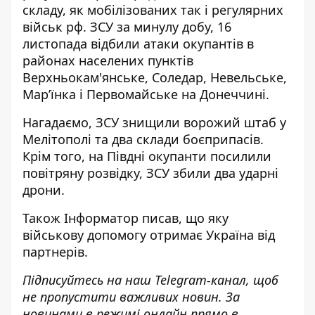
складу, як мобілізованих так і регулярних
військ рф. ЗСУ за минулу добу, 16
листопада відбили атаки окупантів в
районах населених пунктів
Верхньокам'янське, Соледар, Невельське,
Марʼїнка і
Первомайське
на Донеччині.
Нагадаємо, ЗСУ
знищили ворожий штаб у
Мелітополі та два склади
боєприпасів.
Крім того, на Півдні
окупанти посилили
повітряну розвідку
, ЗСУ збили два ударні
дрони.
Також
Інформатор
писав, що яку
військову допомогу отримає Україна
від
партнерів.
Підписуйтесь на наш
Telegram-канал
, щоб
не пропустити важливих новин. За
новинами в режимі онлайн прямо в