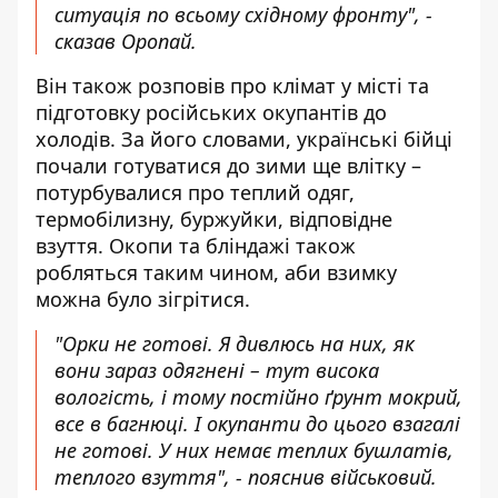
ситуація по всьому східному фронту", -
сказав Оропай.
Він також розповів про клімат у місті та
підготовку російських окупантів до
холодів. За його словами, українські бійці
почали готуватися до зими ще влітку –
потурбувалися про теплий одяг,
термобілизну, буржуйки, відповідне
взуття. Окопи та бліндажі також
робляться таким чином, аби взимку
можна було зігрітися.
"Орки не готові. Я дивлюсь на них, як
вони зараз одягнені – тут висока
вологість, і тому постійно ґрунт мокрий,
все в багнюці. І окупанти до цього взагалі
не готові. У них немає теплих бушлатів,
теплого взуття", - пояснив військовий.