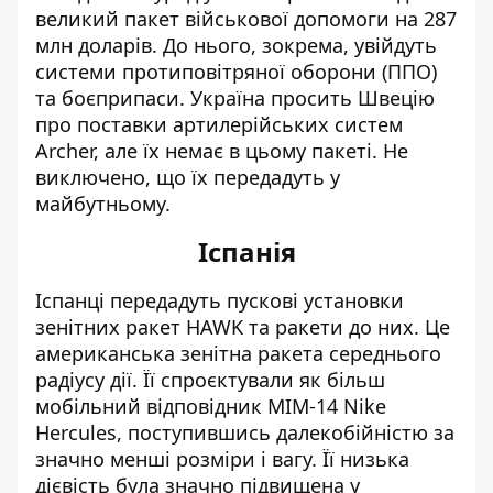
великий пакет військової допомоги на 287
млн доларів. До нього, зокрема, увійдуть
системи протиповітряної оборони (ППО)
та боєприпаси. Україна просить Швецію
про поставки артилерійських систем
Archer, але їх немає в цьому пакеті. Не
виключено, що їх передадуть у
майбутньому.
Іспанія
Іспанці передадуть пускові установки
зенітних ракет HAWK та ракети до них. Це
американська зенітна ракета середнього
радіусу дії. Її спроєктували як більш
мобільний відповідник MIM-14 Nike
Hercules, поступившись далекобійністю за
значно менші розміри і вагу. Її низька
дієвість була значно підвищена у