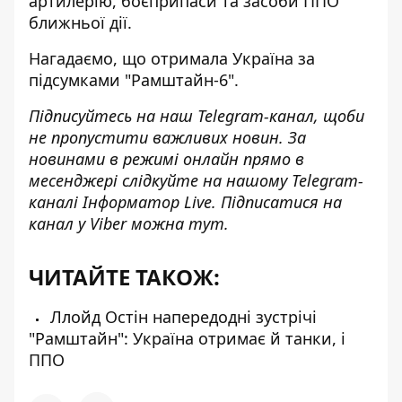
артилерію, боєприпаси та засоби ППО
ближньої дії.
Нагадаємо, що отримала Україна за
підсумками "Рамштайн-6"
.
Підписуйтесь на наш
Telegram-канал
, щоби
не пропустити важливих новин. За
новинами в режимі онлайн прямо в
месенджері слідкуйте на нашому Telegram-
каналі
Інформатор Live
. Підписатися на
канал у Viber можна
тут
.
ЧИТАЙТЕ ТАКОЖ:
Ллойд Остін напередодні зустрічі
"Рамштайн": Україна отримає й танки, і
ППО