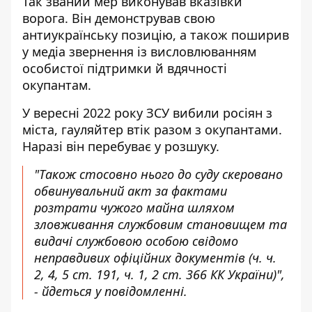
Так званий мер виконував вказівки
ворога. Він демонстрував свою
антиукраїнську позицію, а також поширив
у медіа звернення із висловлюванням
особистої підтримки й вдячності
окупантам.
У вересні 2022 року ЗСУ вибили росіян з
міста, гауляйтер втік разом з окупантами.
Наразі він перебуває у розшуку.
"Також стосовно нього до суду скеровано
обвинувальний акт за фактами
розтрати чужого майна шляхом
зловживання службовим становищем та
видачі службовою особою свідомо
неправдивих офіційних документів (ч. ч.
2, 4, 5 ст. 191, ч. 1, 2 ст. 366 КК України)",
- йдеться у повідомленні.