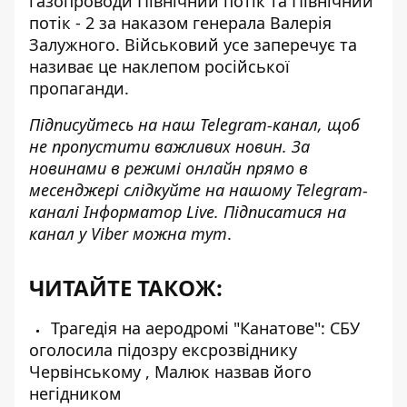
газопроводи
Північний потік та Північний
потік - 2 за наказом генерала Валерія
Залужного. Військовий усе заперечує та
називає це наклепом російської
пропаганди.
Підписуйтесь на наш
Telegram-канал
, щоб
не пропустити важливих новин. За
новинами в режимі онлайн прямо в
месенджері слідкуйте на нашому Telegram-
каналі
Інформатор Live
. Підписатися на
канал у Viber можна
тут
.
ЧИТАЙТЕ ТАКОЖ:
Трагедія на аеродромі "Канатове": СБУ
оголосила підозру ексрозвіднику
Червінському , Малюк назвав його
негідником