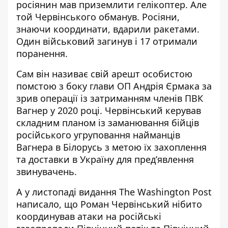
росіянин мав приземлити гелікоптер. Але
той Червінського обманув. Росіяни,
знаючи координати, вдарили ракетами.
Один військовий загинув і 17 отримали
поранення.
Сам він називає свій арешт особистою
помстою з боку глави ОП Андрія Єрмака за
зрив операції із затриманням членів ПВК
Вагнер у 2020 році
. Червінський керував
складним планом із заманювання бійців
російського угруповання найманців
Вагнера в Білорусь з метою їх захоплення
та доставки в Україну для пред’явлення
звинувачень.
А у листопаді видання The Washington Post
написало, що Роман Червінський
нібито
координував атаки на російські