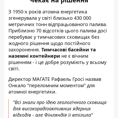
З 1950-х років атомна енергетика
згенерувала у світі близько 430 000
метричних тонн відпрацьованого палива.
Приблизно 70 відсотків цього палива досі
перебуває у тимчасових сховищах без
жодного рішення щодо постійного
захоронення.
Тимчасові басейни та
наземні контейнери
не є вічним
рішенням - і це добре розуміють у всьому
світі.
Директор МАГАТЕ Рафаель Гросі назвав
Онкало "переломним моментом" для
атомної енергетики.
"Всі знали про ідею геологічного сховища
для високорадіоактивних ядерних
відходів - але Фінляндія її втілила"