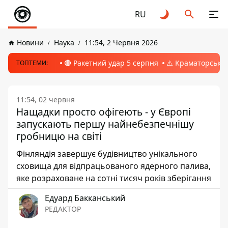
RU
Новини
Наука
11:54, 2 Червня 2026
🔴 Ракетний удар 5 серпня
⚠️ Краматорськ, 
ТОПТЕМИ:
11:54, 02 червня
Нащадки просто офігеють - у Європі
запускають першу найнебезпечнішу
гробницю на світі
Фінляндія завершує будівництво унікального
сховища для відпрацьованого ядерного палива,
яке розраховане на сотні тисяч років зберігання
Едуард Бакканський
РЕДАКТОР