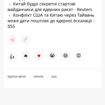
Китай будує секретні стартові
майданчики для ядерних ракет - Reuters
Конфлікт США та Китаю через Тайвань
може дати поштовх до ядерної ескалації -
IISS
♥
🔥
😭
😆
😡
👍
ЯДЕРНА ЗБРОЯ
ЄВРОПА
США