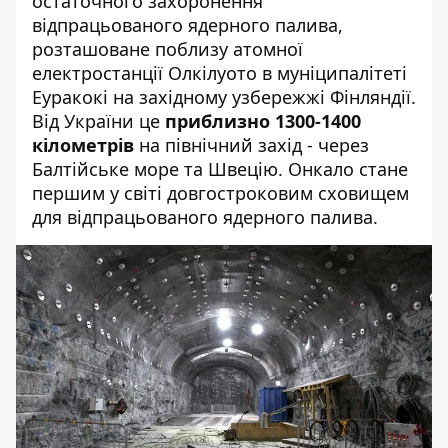
остаточного захоронення
відпрацьованого ядерного палива,
розташоване поблизу атомної
електростанції Олкілуото в муніципалітеті
Еуракокі на західному узбережжі Фінляндії.
Від України це
приблизно 1300-1400
кілометрів
на північний захід - через
Балтійське море та Швецію. Онкало стане
першим у світі довгостроковим сховищем
для відпрацьованого ядерного палива.