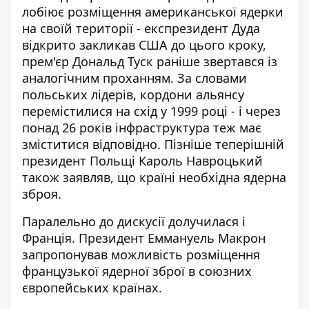
лобіює розміщення американської ядерки
на своїй території - експрезидент
Дуда
відкрито закликав США
до цього кроку,
прем'єр Дональд Туск раніше
звертався із
аналогічним проханням
. За словами
польських лідерів, кордони альянсу
перемістилися на схід у 1999 році - і через
понад 26 років інфраструктура теж має
зміститися відповідно. Пізніше теперішній
президент Польщі Кароль Навроцький
також заявляв, що країні необхідна
ядерна
зброя
.
Паралельно до дискусії долучилася і
Франція. Президент Еммануель Макрон
запропонував можливість розміщення
французької ядерної зброї в
союзних
європейських країнах
.