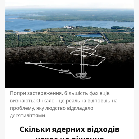
Попри застереження, більшість фахівців
визнають: Онкало - це реальна відповідь на
проблему, яку людство відкладало
десятиліттями.
Скільки ядерних відходів
чекає на рішення