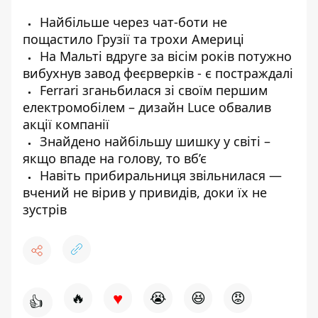
Найбільше через чат-боти не
пощастило Грузії та трохи Америці
На Мальті вдруге за вісім років потужно
вибухнув завод феєрверків - є постраждалі
Ferrari зганьбилася зі своїм першим
електромобілем – дизайн Luce обвалив
акції компанії
Знайдено найбільшу шишку у світі –
якщо впаде на голову, то вб’є
Навіть прибиральниця звільнилася —
вчений не вірив у привидів, доки їх не
зустрів
♥
🔥
😭
😆
😡
👍