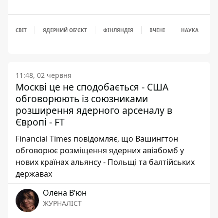
СВІТ
ЯДЕРНИЙ ОБ'ЄКТ
ФІНЛЯНДІЯ
ВЧЕНІ
НАУКА
11:48, 02 червня
Москві це не сподобається - США
обговорюють із союзниками
розширення ядерного арсеналу в
Європі - FT
Financial Times повідомляє, що Вашингтон
обговорює розміщення ядерних авіабомб у
нових країнах альянсу - Польщі та балтійських
державах
Олена Вʼюн
ЖУРНАЛІСТ