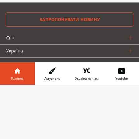
ЗАПРОПОНУВАТИ НОВИНУ
Світ
Україна
Київ
Регіони
Головна
Актуально
Україна на часі
Youtube
Гроші
Інформатор у
Завантажити
телефоні
👉
Шоу-біз
Життя
Про нас