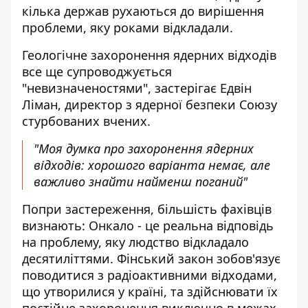
кілька держав рухаються до вирішення
проблеми, яку роками відкладали.
Геологічне захоронення ядерних відходів
все ще супроводжується
"невизначеностями", застерігає Едвін
Ліман, директор з ядерної безпеки Союзу
стурбованих вчених.
"Моя думка про захоронення ядерних
відходів: хорошого варіанта немає, але
важливо знайти найменш поганий"
Попри застереження, більшість фахівців
визнають: Онкало - це реальна відповідь
на проблему, яку людство відкладало
десятиліттями. Фінський закон зобов'язує
поводитися з радіоактивними відходами,
що утворилися у країні, та здійснювати їх
постійне захоронення виключно в межах