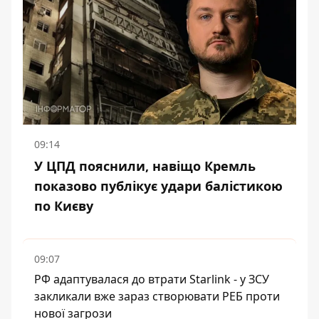
09:14
У ЦПД пояснили, навіщо Кремль
показово публікує удари балістикою
по Києву
09:07
РФ адаптувалася до втрати Starlink - у ЗСУ
закликали вже зараз створювати РЕБ проти
нової загрози