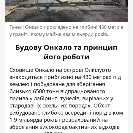
Тунелі Онкало прокладено на глибині 430 метрів
у граніті, якому майже два мільярди років.
Будову Онкало та принцип
його роботи
Сховище Онкало на острові Олкілуото
знаходиться приблизно на 430 метрах під
землею і побудоване для зберігання
близько 6500 тонн відпрацьованого
палива у лабіринті тунелів, вирізаних у
стародавніх скельних породах. Об'єкт
вибудовано глибоко всередині порід віком
1,9 мільярда років і розрахований на
зберігання високорадіоактивних відходів