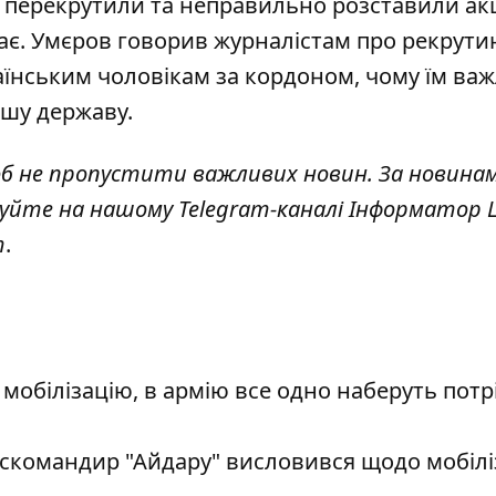
а перекрутили та неправильно розставили ак
ає.
Умєров
говорив журналістам про рекрути
аїнським чоловікам за кордоном, чому їм ва
ашу державу.
об не пропустити важливих новин. За новина
куйте на нашому Telegram-каналі
Інформатор L
т
.
мобілізацію, в армію все одно наберуть потр
 екскомандир "Айдару" висловився щодо мобіліз