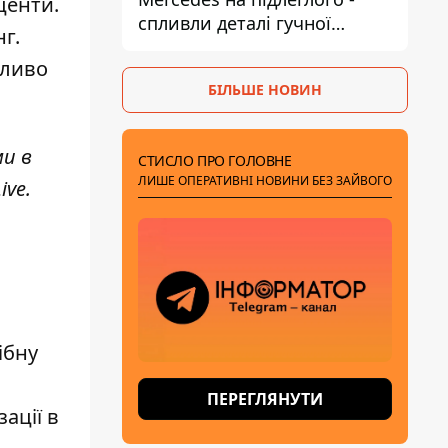
центи.
спливли деталі гучної
нг
.
справи НАБУ проти
жливо
Стефанішиної
БІЛЬШЕ НОВИН
ми в
СТИСЛО ПРО ГОЛОВНЕ
ЛИШЕ ОПЕРАТИВНІ НОВИНИ БЕЗ ЗАЙВОГО
ive
.
ібну
ПЕРЕГЛЯНУТИ
ації в