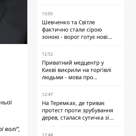
13:05
Шевченко та Світле
фактично стали сірою
зоною - ворог готує нові
атаки на Добропільському
напрямку
12:52
Приватний медцентр у
Києві викрили на торгівлі
людьми - мова про
сурогатне материнство
12:47
ньої
На Теремках, де триває
протест проти зрубування
дерев, сталася сутичка зі
спецназом поліції
 волі”,
12:44