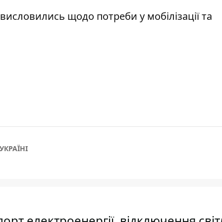
висловились щодо потреби у мобілізації та
УКРАЇНІ
орт електроенергії, відключення світ