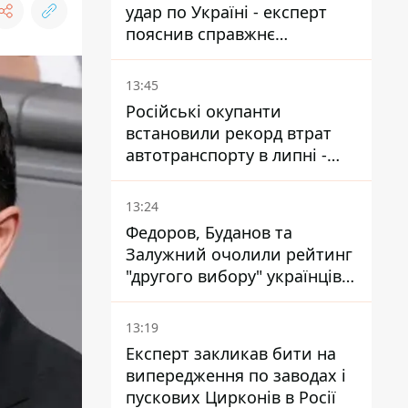
удар по Україні - експерт
пояснив справжнє
призначення нової
гомельської бригади
13:45
Російські окупанти
встановили рекорд втрат
автотранспорту в липні -
майже 14 тисяч одиниць
13:24
Федоров, Буданов та
Залужний очолили рейтинг
"другого вибору" українців -
опитування показало
альтернативні симпатії
13:19
Експерт закликав бити на
випередження по заводах і
пускових Цирконів в Росії