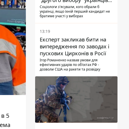
"другого вибору" українців -
опитування показало
Соціологи з'ясували, кого обрали б
українці, якщо їхній перший кандидат не
альтернативні симпатії
братиме участі у виборах
13:19
Експерт закликав бити на
випередження по заводах і
пускових Цирконів в Росії
Ігор Романенко назвав умови для
ефективних ударів по об'єктах РФ -
дозволи США на ракети та розвідку
 в 5
тема