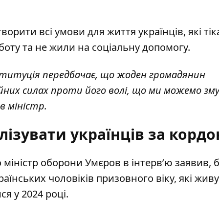
ворити всі умови для життя українців, які тік
оту та не жили на соціальну допомогу.
нституція передбачає, що жоден громадянин
йних силах проти його волі, що ми можемо зм
в міністр.
лізувати українців за корд
 міністр оборони Умєров в інтерв’ю заявив, 
раїнських чоловіків призовного віку, які живу
я у 2024 році.