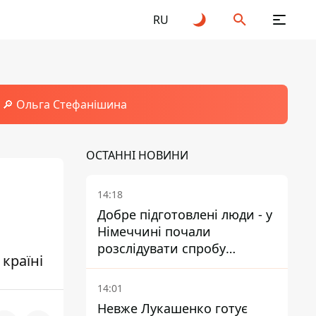
RU
🔎 Ольга Стефанішина
ОСТАННІ НОВИНИ
14:18
Добре підготовлені люди - у
Німеччині почали
розслідувати спробу
країні
вдарити дроном по
українському літаку на
14:01
аеродромі Лейпцигу
Невже Лукашенко готує