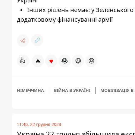
Україні
Інших рішень немає: у Зеленського 
додатковому фінансуванні армії
♥
👍
🔥
😭
😆
😡
НІМЕЧЧИНА
ВІЙНА В УКРАЇНІ
МОБІЛІЗАЦІЯ В 
11:40, 22 грудня 2023
Україна 22 грудня збільшила експ