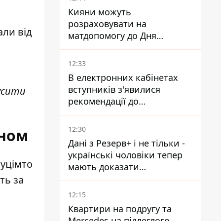
Кияни можуть
розраховувати на
али від
матдопомогу до Дня
незалежності - кому її
дадуть
12:33
В електронних кабінетах
вступників з'явилися
усити
рекомендації до
зарахування на бакалаврат і
в магістратуру - що треба
12:30
оном
встигнути до 11 серпня
Дані з Резерв+ і не тільки -
українські чоловіки тепер
буцімто
мають доказати
непридатність до служби,
ть за
щоб отримати тимчасовий
12:15
захист ЄС
Квартири на подругу та
Mercedes на підлеглого -