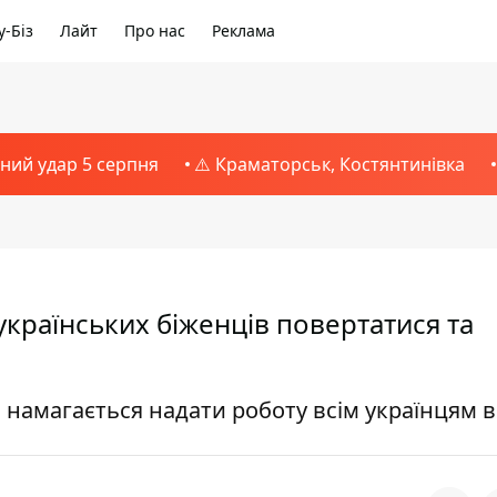
-Біз
Лайт
Про нас
Реклама
тний удар 5 серпня
⚠️ Краматорськ, Костянтинівка
країнських біженців повертатися та
 намагається надати роботу всім українцям в 