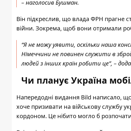
– наголосив Бушман.
Він підкреслив, що влада ФРН прагне ст
війни. Зокрема, щоб вони отримали роб
“Я не можу уявити, оскільки наша ко
Німеччини не повинен служити в збро
людей з інших країн робити це”, – дода
Чи планує Україна мобі
Напередодні видання Bild написало, що
хоче призивати на військову службу
ук
кордоном. Це нібито могло б розпочатис