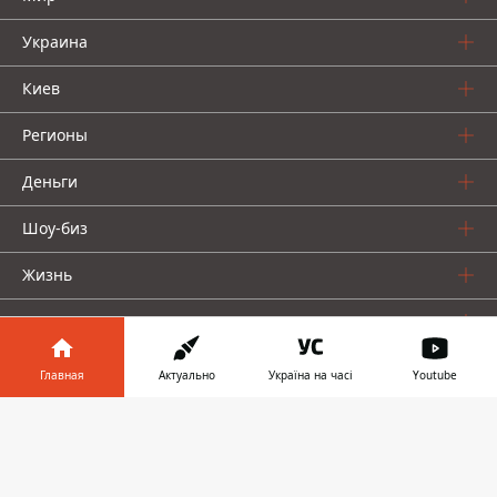
Украина
Киев
Регионы
Деньги
Шоу-биз
Жизнь
О нас
Главная
Актуально
Україна на часі
Youtube
Информатор в
Скачать
телефоне
👉
Информатор проекты