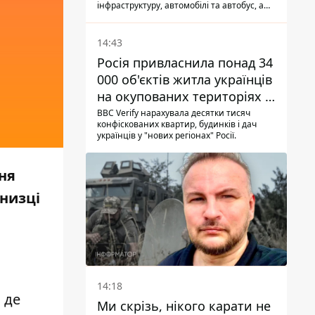
інфраструктуру, автомобілі та автобус, а
загалом за добу на Донеччині загинула
одна людина і ще 15 отримали поранення
14:43
Росія привласнила понад 34
000 об'єктів житла українців
на окупованих територіях -
розслідування BBC
BBC Verify нарахувала десятки тисяч
конфіскованих квартир, будинків і дач
українців у "нових регіонах" Росії.
ня
 низці
14:18
 де
Ми скрізь, нікого карати не