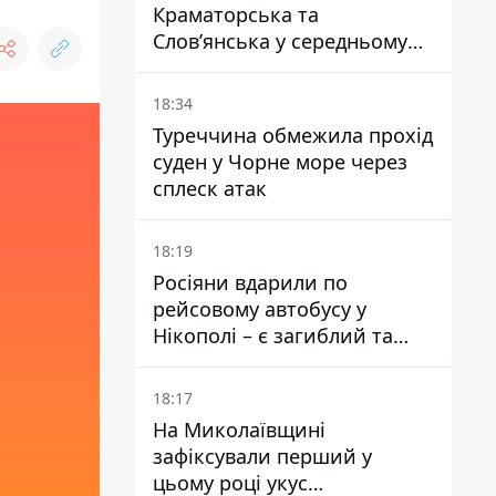
Краматорська та
Слов’янська у середньому
на 10 км - експерт
попередив про посилення
18:34
наступу
Туреччина обмежила прохід
суден у Чорне море через
сплеск атак
18:19
Росіяни вдарили по
рейсовому автобусу у
Нікополі – є загиблий та
поранені
18:17
На Миколаївщині
зафіксували перший у
цьому році укус