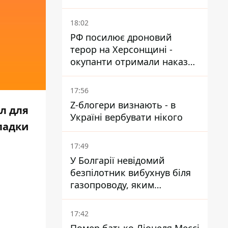
небезпечного каракурта
18:02
РФ посилює дроновий
терор на Херсонщині -
окупанти отримали наказ
вільно полювати на автівки
17:56
Z-блогери визнають - в
л для
Україні вербувати нікого
ипадки
17:49
У Болгарії невідомий
безпілотник вибухнув біля
газопроводу, яким
постачають газ до України
17:42