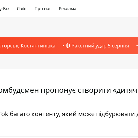
-Біз
Лайт
Про нас
Реклама
аторськ, Костянтинівка
🔴 Ракетний удар 5 серпня
 омбудсмен пропонує створити «дитя
ok багато контенту, який може підбурювати д