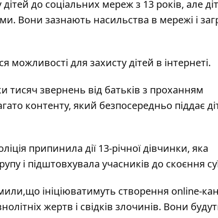
 дітей до соціальних мереж з 13 років, але ді
ми. Вони зазнають насильства в мережі і заг
я можливості для захисту дітей в інтернеті.
и тисяч звернень від батьків з проханням
агато контенту, який безпосередньо піддає ді
ліція припинила дії 13-річної дівчинки, яка
рупу і підштовхувала учасників до скоєння су
мили,
що ініціюватимуть створення online-ка
олітніх жертв і свідків злочинів. Вони будут