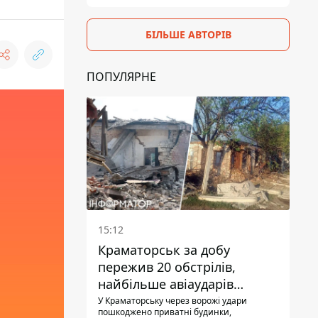
БІЛЬШЕ АВТОРІВ
ПОПУЛЯРНЕ
15:12
Краматорськ за добу
пережив 20 обстрілів,
найбільше авіаударів
КАБ-250
У Краматорську через ворожі удари
пошкоджено приватні будинки,