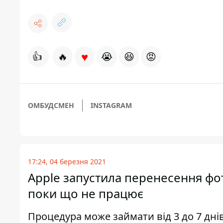
♥
👍
🔥
😭
😆
😡
ОМБУДСМЕН
INSTAGRAM
17:24, 04 березня 2021
Apple запустила перенесення фото
поки що не працює
Процедура може займати від 3 до 7 дні