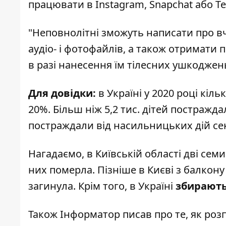
працювати в Instagram, Snapchat або Te
"Неповнолітні зможуть написати про 
аудіо- і фотофайлів, а також отримати 
в разі нанесення їм тілесних ушкоджень
Для довідки:
в Україні у 2020 році кіл
20%. Більш ніж 5,2 тис. дітей постраждал
постраждали від насильницьких дій сек
Нагадаємо, в Київській області
дві семи
них померла.
Пізніше в Києві
з балкону 
загинула.
Крім того, в Україні
збирають 
Також
Інформатор
писав про те, як
розп