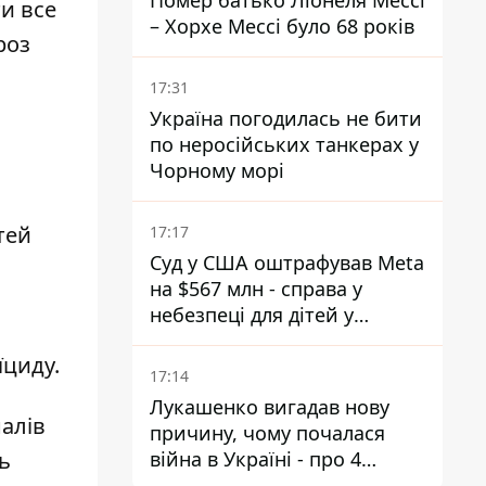
Помер батько Ліонеля Мессі
ти все
– Хорхе Мессі було 68 років
роз
17:31
Україна погодилась не бити
по неросійських танкерах у
Чорному морі
тей
17:17
Суд у США оштрафував Meta
на $567 млн - справа у
небезпеці для дітей у
соцмережах
їциду.
17:14
Лукашенко вигадав нову
налів
причину, чому почалася
війна в Україні - про 4
ь
позиції не йдеться