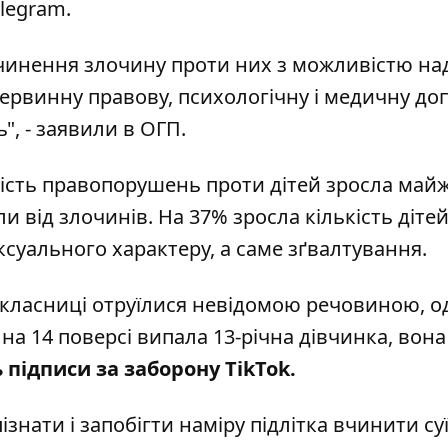
legram.
вчинення злочину проти них з можливістю на
первинну правову, психологічну і медичну до
", - заявили в ОГП.
ькість правопорушень проти дітей зросла май
и від злочинів. На 37% зросла кількість дітей,
суального характеру, а саме зґвалтування.
класниці отруїлися невідомою речовиною, о
на 14 поверсі випала 13-річна дівчинка, вона
підписи за заборону TikTok.
ізнати і запобігти наміру підлітка вчинити су