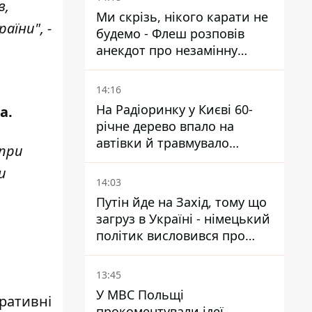
в,
Ми скрізь, нікого карати не
аїни", -
будемо - Флеш розповів
анекдот про незамінну
роботу зв’язківців на фронті
14:16
На Радіоринку у Києві 60-
а.
річне дерево впало на
автівки й травмувало
 при
людину - подробиці
и
14:03
Путін йде на Захід, тому що
загруз в Україні - німецький
політик висловився про
плани РФ
13:45
У МВС Польщі
оративні
прокоментували ідеї