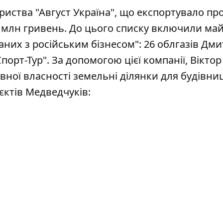
иства "Август Україна", що експортувало пр
62 млн гривень. До цього списку включили ма
ваних з російським бізнесом": 26 облгазів Дм
порт-Тур". За допомогою цієї компанії, Віктор
ної власності земельні ділянки для будівни
єктів Медведчуків: