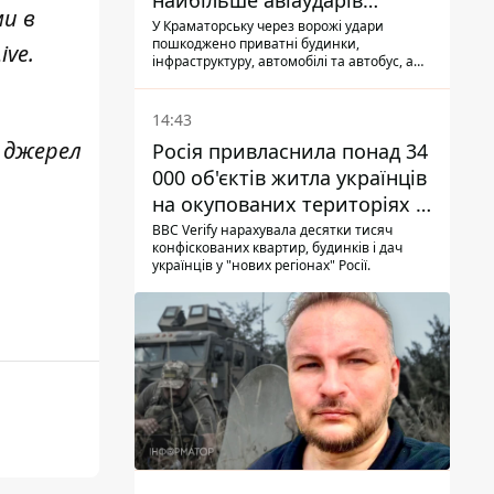
найбільше авіаударів
ми в
КАБ-250
У Краматорську через ворожі удари
пошкоджено приватні будинки,
ive
.
інфраструктуру, автомобілі та автобус, а
загалом за добу на Донеччині загинула
одна людина і ще 15 отримали поранення
14:43
х джерел
Росія привласнила понад 34
000 об'єктів житла українців
на окупованих територіях -
розслідування BBC
BBC Verify нарахувала десятки тисяч
конфіскованих квартир, будинків і дач
українців у "нових регіонах" Росії.