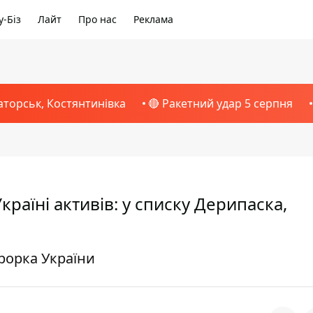
-Біз
Лайт
Про нас
Реклама
аторськ, Костянтинівка
🔴 Ракетний удар 5 серпня
раїні активів: у списку Дерипаска,
рорка України