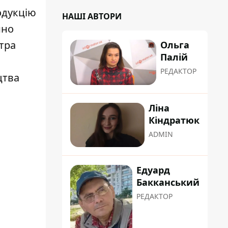
одукцію
НАШІ АВТОРИ
йно
итра
Ольга
Палій
РЕДАКТОР
цтва
Ліна
Кіндратюк
ADMIN
Едуард
Бакканський
РЕДАКТОР