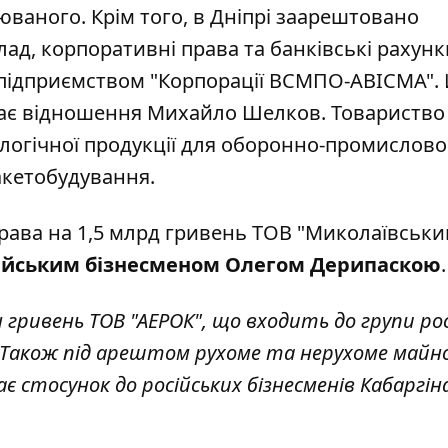
юваного. Крім того, в Дніпрі заарештовано
ад, корпоративні права та банківські рахун
м підприємством "Корпорації ВСМПО-АВІСМА".
має відношення Михайло Шелков. Товариство
огічної продукції для оборонно-промислово
ракетобудування.
рава на 1,5 млрд гривень ТОВ "Миколаївськи
ійським бізнесменом Олегом Дерипаскою
 гривень ТОВ "АЕРОК", що входить до групи ро
 Також під арештом рухоме та нерухоме майно
ає стосунок до російських бізнесменів Кабаргін