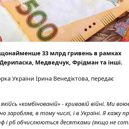
в щонайменше 33 млрд гривень в рамках
Дерипаска, Медведчук, Фрідман та інші.
ка України Ірина Венедіктова, передає
 якійсь «комбінованій» - кривавій війні. Ми вою
заробляв, в тому числі, і в Україні. Я кажу п
 рф і рб обчислюються десятками (якщо не со