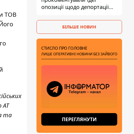
опозиції щодо депортації
українських чоловіків -
ки ТОВ
абсурд і популізм
 Його
БІЛЬШЕ НОВИН
го
СТИСЛО ПРО ГОЛОВНЕ
ЛИШЕ ОПЕРАТИВНІ НОВИНИ БЕЗ ЗАЙВОГО
й
.
сійських
 АТ
а та
ПЕРЕГЛЯНУТИ