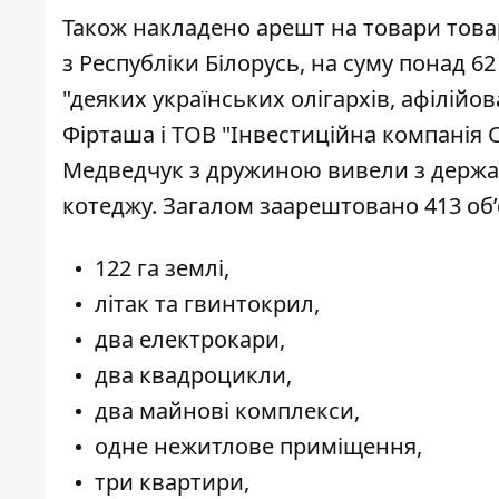
Також накладено арешт на товари товар
з Республіки Білорусь, на суму понад 
"деяких українських олігархів, афілійо
Фірташа і ТОВ "Інвестиційна компанія С
Медведчук з дружиною вивели з держав
котеджу. Загалом заарештовано 413 об’
122 га землі,
літак та гвинтокрил,
два електрокари,
два квадроцикли,
два майнові комплекси,
одне нежитлове приміщення,
три квартири,