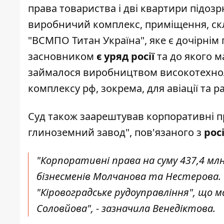
права товариства і дві квартири підозр
виробничий комплекс, приміщення, скл
"ВСМПО Титан Україна", яке є дочірні
засновником
є уряд росії
та до якого 
займалося виробництвом високотехнол
комплексу рф, зокрема, для авіації та 
Суд також заарештував корпоративні п
глиноземний завод", пов'язаного з
рос
"Корпоративні права на суму 437,4 млн
бізнесменів Молчанова та Нестерова.
"Кіровоградське рудоуправління", що м
Соловйова", - зазначила Венедіктова.