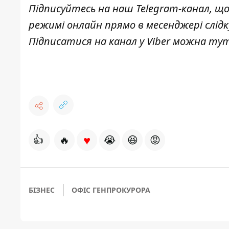
Підписуйтесь на наш
Telegram-канал
, щ
режимі онлайн прямо в месенджері слід
Підписатися на канал у Viber можна
ту
♥
👍
🔥
😭
😆
😡
БІЗНЕС
ОФІС ГЕНПРОКУРОРА