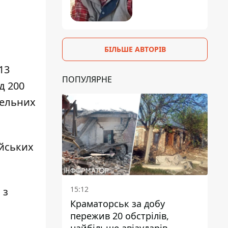
БІЛЬШЕ АВТОРІВ
13
ПОПУЛЯРНЕ
д 200
мельних
ійських
15:12
 з
Краматорськ за добу
пережив 20 обстрілів,