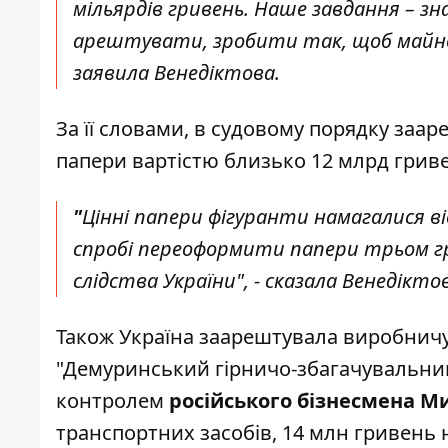
мільярдів гривень. Наше завдання – зн
арештувати, зробити так, щоб майно 
заявила Венедіктова.
За її словами, в судовому порядку заар
папери вартістю близько 12 млрд гри
"
Цінні папери фігуранти намагалися ві
спробі переоформити папери трьом гр
слідства України", - сказала Венедікто
Також Україна заарештувала виробничу
"Демуринський гірничо-збагачувальний
контролем
російського бізнесмена 
транспортних засобів, 14 млн гривень 