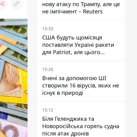
нову атаку по Трампу, але це
не імпічмент – Reuters
15:33
США будуть щомісяця
поставляти Україні ракети
для Patriot, але цього
недостатньо - Зеленський
15:26
Вчені за допомогою ШІ
створили 16 вірусів, яких не
існує в природі
15:12
Біля Геленджика та
Новоросійська горять судна
після атак дронів