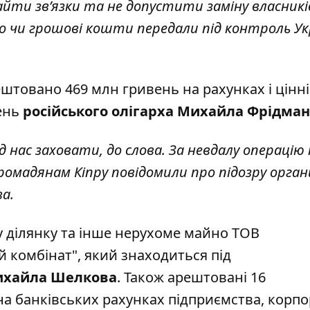
айти зв’язки та не допустити заміну власникі
чи грошові кошти передали під контроль Укр
ештовано 469 млн гривень на рахунках і цінні
вень
російського олігарха Михайла Фрідман
д нас заховати, до слова. За невдалу операцію
омадянам Кіпру повідомили про підозру орган
ва.
 ділянку та інше нерухоме майно ТОВ
 комбінат", який знаходиться під
Михайла Шелкова
. Також арештовані 16
на банківських рахунках підприємства, корп