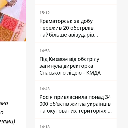
15:12
Краматорськ за добу
пережив 20 обстрілів,
найбільше авіаударів
КАБ-250
14:58
Під Києвом від обстрілу
загинула директорка
Спаського ліцею - КМДА
14:43
Росія привласнила понад 34
ємо
000 об'єктів житла українців
на окупованих територіях -
ро
розслідування BBC
тнями)
14:18