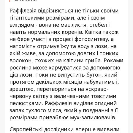
Раффлезія відрізняється не тільки своїми
гігантськими розмірами, але і своїм
виглядом - вона не має листя, стебел і
навіть нормальних коренів. Квітка також
не бере участі в процесі фотосинтезу, а
натомість отримує їжу та воду з лози, на
якій живе, за допомогою довгих і тонких
волокон, схожих на клітини гриба. Роками
рослина може харчуватися за допомогою
цієї лози, поки не випустить бутон, який
протягом декількох місяців набухатиме і,
зрештою, перетвориться на яскраво-
червону квітку з величезними товстими
пелюстками. Раффлезія виділяє огидний
запах тухлого м'яса, який у поєднанні з її
розмірами приваблює мух-запилювачів.
Європейські дослідники вперше виявили