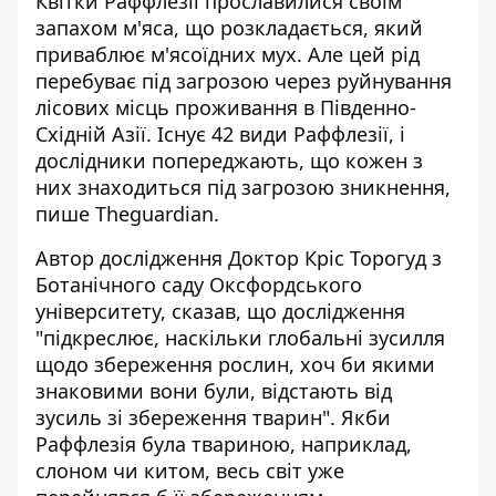
Квітки Раффлезії прославилися своїм
запахом м'яса, що розкладається, який
приваблює м'ясоїдних мух. Але цей рід
перебуває під загрозою через руйнування
лісових місць проживання в Південно-
Східній Азії. Існує 42 види Раффлезії, і
дослідники попереджають, що кожен з
них знаходиться під загрозою зникнення,
пише Тheguardian.
Автор дослідження Доктор Кріс Торогуд з
Ботанічного саду Оксфордського
університету, сказав, що дослідження
"підкреслює, наскільки глобальні зусилля
щодо збереження рослин, хоч би якими
знаковими вони були, відстають від
зусиль зі збереження тварин". Якби
Раффлезія була твариною, наприклад,
слоном чи китом, весь світ уже