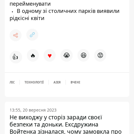
перейменувати
В одному зі столичних парків виявили
рідкісні квіти
♥
🔥
😭
😆
😡
👍
ЛІС
ТЕХНОЛОГІЇ
АЗІЯ
ВЧЕНІ
13:55, 20 вересня 2023
Не виходжу у сторіз заради своєї
безпеки та доньки. Ексдружина
Войтенка зізналася, чому замовкла про