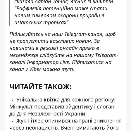
сказала Адріан Тобіас, лісник із Філіппін.
"Раффлезія потенційно може стати
новим символом охорони природи в
азіатських тропіках".
Підписуйтесь на наш
Telegram-канал
, щоб
не пропустити важливих новин. За
новинами в режимі онлайн прямо в
месенджері слідкуйте на нашому Telegram-
каналі
Інформатор Live
. Підписатися на
канал у Viber можна
тут
.
ЧИТАЙТЕ ТАКОЖ:
Унікальна квітка для кожного регіону:
Мінкульт представив айдентику і слоган
до Дня Незалежності України
Жук-Гітлер опинився на грані зникнення
через неонацистів. Вчені вимагають його