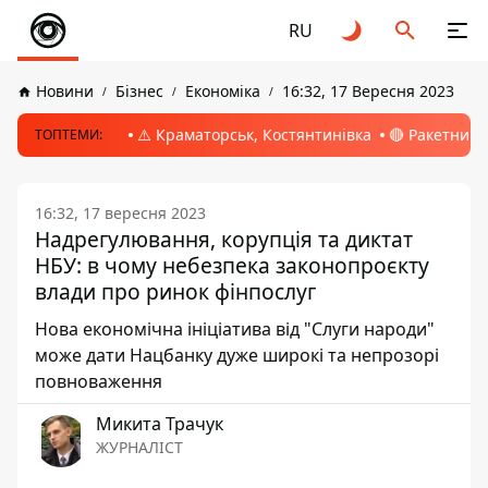
RU
Новини
Бізнес
Економіка
16:32, 17 Вересня 2023
⚠️ Краматорськ, Костянтинівка
🔴 Ракетний 
ТОПТЕМИ:
16:32, 17 вересня 2023
Надрегулювання, корупція та диктат
НБУ: в чому небезпека законопроєкту
влади про ринок фінпослуг
Нова економічна ініціатива від "Слуги народи"
може дати Нацбанку дуже широкі та непрозорі
повноваження
Микита Трачук
ЖУРНАЛІСТ