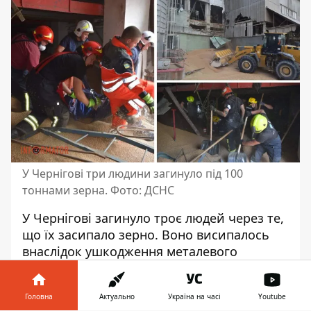
У Чернігові три людини загинуло під 100
тоннами зерна. Фото: ДСНС
У Чернігові
загинуло троє людей
через те,
що їх засипало зерно. Воно висипалось
внаслідок ушкодження металевого
корпусу елеватора. Рятувальники прибули
на місце 17 вересня. Вони дістали тіла
Головна
Актуально
Україна на часі
Youtube
загиблих, а медики констатували смерть.