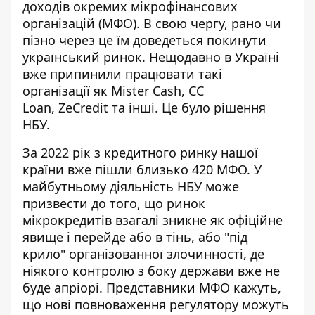
доходів окремих мікрофінансових
організацій (МФО). В свою чергу, рано чи
пізно через це їм доведеться покинути
український ринок. Нещодавно в Україні
вже припинили працювати такі
організації як
Mister Cash, CC
Loan
,
ZeCredit
та інші. Це було рішення
НБУ.
За 2022 рік з кредитного ринку нашої
країни
вже пішли близько 420 МФО
. У
майбутньому діяльність НБУ може
призвести до того, що ринок
мікрокредитів взагалі зникне як офіційне
явище і перейде або в тінь, або "під
крило" організованної злочинності, де
ніякого контролю з боку держави вже не
буде апріорі. Представники МФО кажуть,
що нові повноваження регулятору можуть