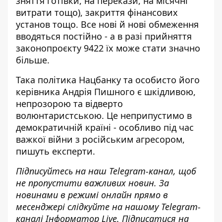
зняття готівки, на перекази, на місячні
витрати тощо), закриття фінансових
установ тощо. Все нові й нові обмеження
вводяться постійно - а в разі прийняття
законопроєкту 9422 їх може стати значно
більше.
Така політика Нацбанку та особисто його
керівника Андрія Пишного є шкідливою,
непрозорою та відверто
волюнтаристською. Це неприпустимо в
демократичній країні - особливо під час
важкої війни з російським агресором,
пишуть експерти.
Підписуйтесь на наш
Telegram-канал
, щоб
не пропустити важливих новин. За
новинами в режимі онлайн прямо в
месенджері слідкуйте на нашому Telegram-
каналі
Інформатор Live
. Підписатися на