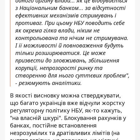
одного органу влади... як це відбувається
з Національним банком... за відсутності
ефективних механізмів стримувань і
противаг. При цьому НБУ поводить себе
як окрема гілка влади, ніким не
контрольована та нічим не стримувана.
І її можливості й повноваження будуть
тільки розширюватися. Це може
призвести до зловживань, збільшення
корупції, непрозорості ринку та
створенню для нього суттєвих проблем",
- резюмують аналітики.
В якості висновку можна стверджувати,
що багато українців вже відчули жорстку
регуляторну політику НБУ, як-то кажуть,
"на власній шкурі". Блокування рахунків у
банках, постійне встановлення
незрозумілих та дратівливих лімітів (на