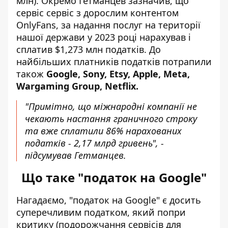
млн). Окремо Гетманцев зазначив, що
сервіс сервіс з дорослим контентом
OnlyFans, за надання послуг на території
нашої держави у 2023 році нарахував і
сплатив $1,273 млн податків. До
найбільших платників податків потрапили
також
Google, Sony, Etsy, Apple, Meta,
Wargaming Group, Netflix.
"Примітно, що міжнародні компанії не
чекають настання граничного строку
та вже сплатили 86% нарахованих
податків - 2,17 млрд гривень", -
підсумував Гетманцев.
Що таке "податок на Google"
Нагадаємо, "податок на Google" є досить
суперечливим податком, який попри
критику (подорожчання сервісів для