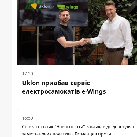
17:20
Uklon придбав сервіс
електросамокатів e-Wings
16:50
Співзасновник "Нової пошти" закликав до дерегуляції
замість нових податків - Гетманцев проти