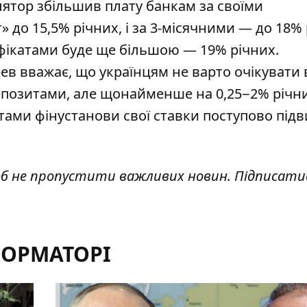
гулятор збільшив плату банкам за своїми
до 15,5% річних, і за 3-місячними — до 18% 
тифікатами буде ще більшою — 19% річних.
рев
вважає, що українцям не варто очікувати 
депозитами, але щонайменше на 0,25−2% річни
тами фінустанови свої ставки поступово під
об не пропустити важливих новин. Підписати
ФОРМАТОРІ