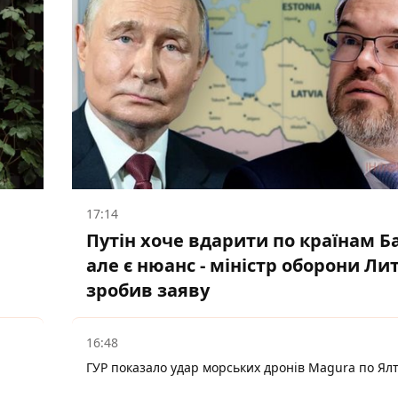
17:14
Путін хоче вдарити по країнам Ба
але є нюанс - міністр оборони Ли
зробив заяву
16:48
ГУР показало удар морських дронів Magura по Ялті