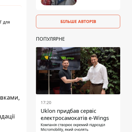
БІЛЬШЕ АВТОРІВ
T для
ПОПУЛЯРНЕ
авками,
17:20
Uklon придбав сервіс
дації
електросамокатів e-Wings
Компанія створює окремий підрозділ
Micromobility, який очолять