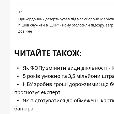
16:30
Прикордонник дезертирував під час оборони Маріупо
пішов служити в "ДНР" - йому оголосили підозру, заг
довічне
ЧИТАЙТЕ ТАКОЖ:
Як ФОПу змінити види діяльності - К
5 років умовно та 3,5 мільйони штр
НБУ зробив гроші дорожчими: що бу
прогнозує експерт
Як підготуватися до обмежень картк
банкіра