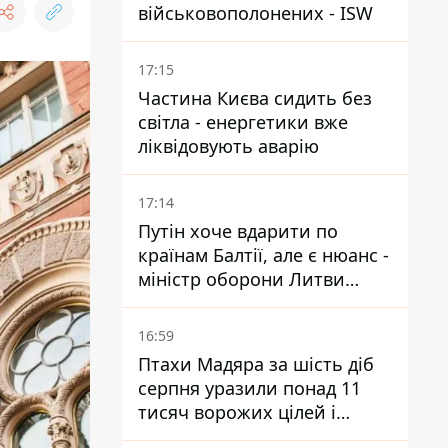
військовополонених - ISW
17:15
Частина Києва сидить без
світла - енергетики вже
ліквідовують аварію
17:14
Путін хоче вдарити по
країнам Балтії, але є нюанс -
міністр оборони Литви
зробив заяву
16:59
Птахи Мадяра за шість діб
серпня уразили понад 11
тисяч ворожих цілей і
ліквідували близько двох