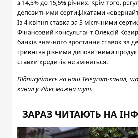
з 14,5% до 15,5% річних. Крім того, ре
депозитними сертифікатами «овернайт» 
Із 4 квітня ставка за 3-місячними сер
Фінансовий консультант
Олексій Кози
банків значного зростання ставок за 
гривні за різними депозитними продук
ставки кредитів не зміняться.
Підписуйтесь на наш
Telegram-канал
, щ
канал у Viber можна
тут
.
ЗАРАЗ ЧИТАЮТЬ НА ІН