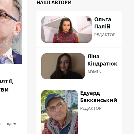
НАШІ АВТОРИ
Ольга
Палій
РЕДАКТОР
Ліна
Кіндратюк
ADMIN
лтії,
тви
Едуард
Бакканський
РЕДАКТОР
 - відео