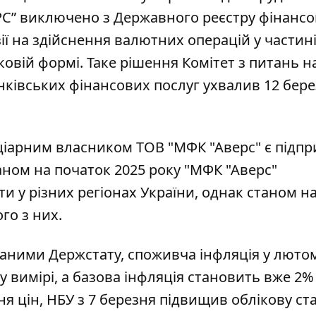
ЕРС” виключено з Державного реєстру фінанс
зії на здійснення валютних операцій у частин
ковій формі. Таке рішення Комітет з питань н
нківських фінансових послуг ухвалив 12 бер
іціарним власником ТОВ "МФК "Аверс" є підп
таном на початок 2025 року "МФК "Аверс"
и у різних регіонах України, однак станом на
го з них.
даними Держстату, споживча інфляція у люто
у вимірі, а базова інфляція становить вже 2% 
ня цін,
НБУ з 7 березня підвищив облікову ст