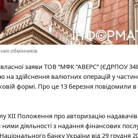
тних обмінників
 власної заяви ТОВ “МФК “АВЕРС” (ЄДРПОУ 34
ію на здійснення валютних операцій у частин
ковій формі. Про це 13 березня
повідомили в 
ділу ХІІ Положення про авторизацію надавачів
 ними діяльності з надання фінансових послу
Національного банку України
від 29 грудня 2