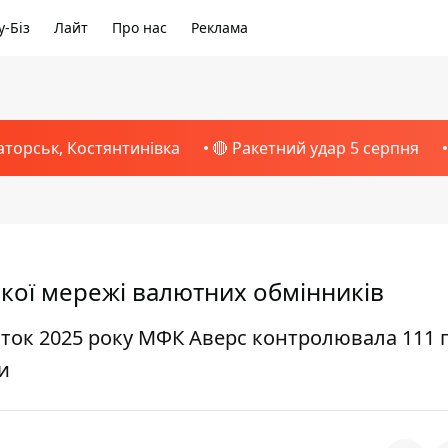
-Біз
Лайт
Про нас
Реклама
аторськ, Костянтинівка
🔴 Ракетний удар 5 серпня
кої мережі валютних обмінників
аток 2025 року МФК Аверс контролювала 111 
и