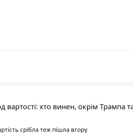
 вартості: хто винен, окрім Трампа т
ртість срібла теж пішла вгору