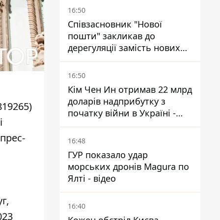
тисяч окупантів
16:50
Співзасновник "Нової
пошти" закликав до
дерегуляції замість нових
податків - Гетманцев проти
16:50
Кім Чен Ин отримав 22 млрд
доларів надприбутку з
819265)
початку війни в Україні -
і
Bloomberg
прес-
16:48
ГУР показало удар
морських дронів Magura по
Ялті - відео
г,
16:40
023