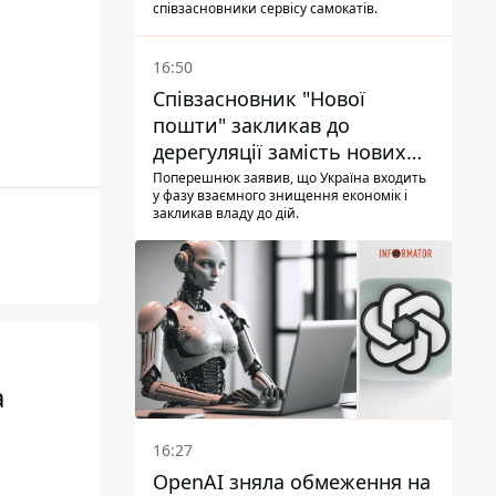
співзасновники сервісу самокатів.
16:50
Співзасновник "Нової
пошти" закликав до
дерегуляції замість нових
податків - Гетманцев проти
Поперешнюк заявив, що Україна входить
у фазу взаємного знищення економік і
закликав владу до дій.
а
16:27
OpenAI зняла обмеження на