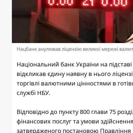
Нацбанк анулював ліцензію великої мережі валю
Національний банк України на підставі
відкликав єдину наявну в нього ліценз
торгівлі валютними цінностями в готів
службі НБУ
.
Відповідно до пункту 800 глави 75 роз
фінансових послуг та умови здійснення
затвердженого постановою
Правління 