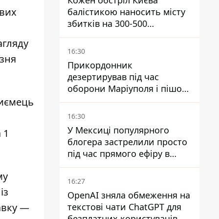
Кожен обстріл Києва
ових
балістикою наносить місту
збитків на 300-500
і
мільйонів - Петро
агляду
Пантелеєв
16:30
езня
Прикордонник
дезертирував під час
оборони Маріуполя і пішов
служити в "ДНР" - йому
риємець
оголосили підозру,
16:30
загрожує довічне
У Мексиці популярного
 1
блогера застрелили просто
під час прямого ефіру в
TikTok
му
16:27
із
OpenAI зняла обмеження на
текстові чати ChatGPT для
авку
—
безплатних користувачів