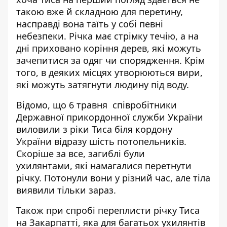
такою вже й складною для перетину,
насправді вона таїть у собі певні
небезпеки. Річка має стрімку течію, а на
дні приховано коріння дерев, які можуть
зачепитися за одяг чи спорядження. Крім
того, в деяких місцях утворюються вири,
які можуть затягнути людину під воду.
Відомо, що 6 травня співробітники
Державної прикордонної служби України
виловили з ріки Тиса біля кордону
України
відразу шість потопельників
.
Скоріше за все, загиблі були
ухилянтами,
які намагалися перетнути
річку
. Потонули вони у різний час, але тіла
виявили тільки зараз.
Також при спробі переплисти річку Тиса
на Закарпатті,
яка для багатьох ухилянтів