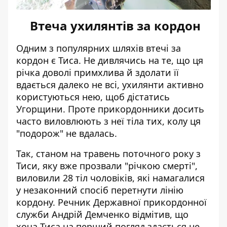
Втеча ухилянтів за кордон
Одним з популярних шляхів втечі за
кордон є Тиса. Не дивлячись на те, що ця
річка доволі примхлива й здолати її
вдається далеко не всі, ухилянти активно
користуються нею, щоб дістатись
Угорщини. Проте прикордонники досить
часто виловлюють з неї тіла тих, колу ця
"подорож" не вдалась.
Так, станом на травень поточного року з
Тиси, яку вже прозвали "річкою смерті",
виловили 28 тіл чоловіків
, які намагалися
у незаконний спосіб перетнути лінію
кордону. Речник Державної прикордонної
служби Андрій Демченко відмітив, що
хоча Тиса на перший погляд здається не