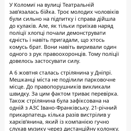
У Коломиї на вулиці Театральній
зав’язалась бійка. Троє молодих чоловіків
були сильно на підпитку і
справа дійшла
до кулаків
. Але, як тільки приїхав наряд
поліції хлопці почали демонструвати
єдність і навіть пригадали, що хтось
комусь брат. Вони навіть виривали один
одного з рук правоохоронців. Тому поліції
довелось застосувати силу.
А 6 жовтня
сталась стрілянина у Дніпрі
.
Мешканці міста не поділили парковочне
місце. До правопорушників викликали
швидку. За цим фактом триває перевірка.
Також стрілянина була зафіксована на
одній з АЗС Івано-Франківську. 21-річний
прикарпатець кілька разів
вистрілив у
харків’янина
, який із компанією гучно
слухав музику через дистанційну колонку.