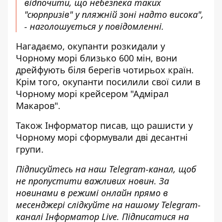
відпочити, що небезпека таких
"сюрпризів" у пляжній зоні надто висока",
- наголошується у повідомленні.
Нагадаємо, окупанти
розкидали у
Чорному морі близько 600 мін, вони
дрейфують біля берегів
чотирьох країн.
Крім того, окупанти
посилили свої сили в
Чорному морі крейсером
"Адмірал
Макаров".
Також
Інформатор
писав, що рашисти у
Чорному морі
сформували дві десантні
групи
.
Підписуйтесь на наш
Telegram-канал
, щоб
не пропустити важливих новин. За
новинами в режимі онлайн прямо в
месенджері слідкуйте на нашому Telegram-
каналі
Інформатор Live
. Підписатися на