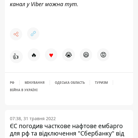
канал у Viber можна
тут
.
♥
🔥
😭
😆
😡
👍
РФ
МІНУВАННЯ
ОДЕСЬКА ОБЛАСТЬ
ТУРИЗМ
ВІЙНА В УКРАЇНІ
07:38, 31 травня 2022
ЄС погодив часткове нафтове ембарго
для рф та відключення "Сбербанку" від