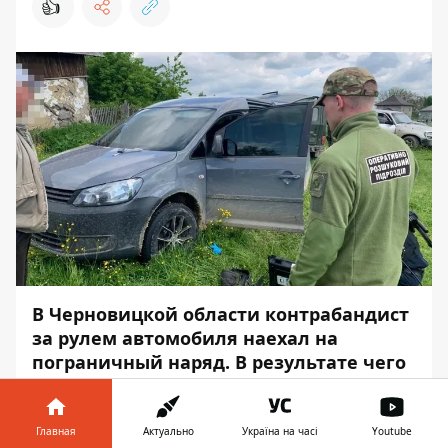
👍
В Черновицкой области контрабандист
за рулем автомобиля наехал на
пограничный наряд. В результате чего
один из военных травмирован.
Об этом сообщает
Информатор
со
Главная
Актуально
Україна на часі
Youtube