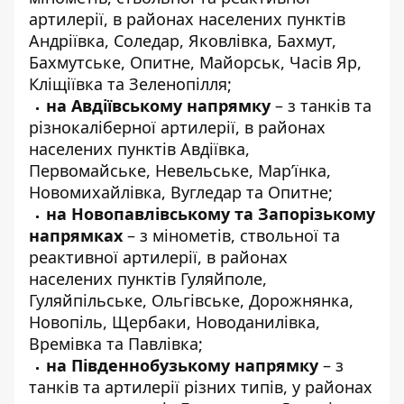
артилерії, в районах населених пунктів
Андріївка, Соледар, Яковлівка, Бахмут,
Бахмутське, Опитне, Майорськ, Часів Яр,
Кліщіївка та Зеленопілля;
на Авдіївському напрямку
– з танків та
різнокаліберної артилерії, в районах
населених пунктів Авдіївка,
Первомайське, Невельське, Мар’їнка,
Новомихайлівка, Вугледар та Опитне;
на Новопавлівському та Запорізькому
напрямках
– з мінометів, ствольної та
реактивної артилерії, в районах
населених пунктів Гуляйполе,
Гуляйпільське, Ольгівське, Дорожнянка,
Новопіль, Щербаки, Новоданилівка,
Времівка та Павлівка;
на Південнобузькому напрямку
– з
танків та артилерії різних типів, у районах