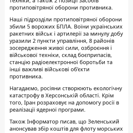
техніки, а також 2 позиції засобів
протиповітряної оборони противника.
Наші підрозділи протиповітряної оборони
збили 5 ворожих БПЛА. Воїни українських
ракетних військ і артилерії за минулу добу
уразили 2 пункти управління, 8 районів
зосередження
живої сили, озброєння і
військової техніки, склад боєприпасів,
станцію радіоелектронної боротьби та
інші важливі військові об’єкти
противника.
Нагадаємо, росіяни
створюють екологічну
катастрофу
в Херсонській області. Крім
того, Іран
розраховує на допомогу росії в
реалізації
ядерної програми.
Також
Інформатор
писав, що Зеленський
анонсував збір коштів для флоту
морських