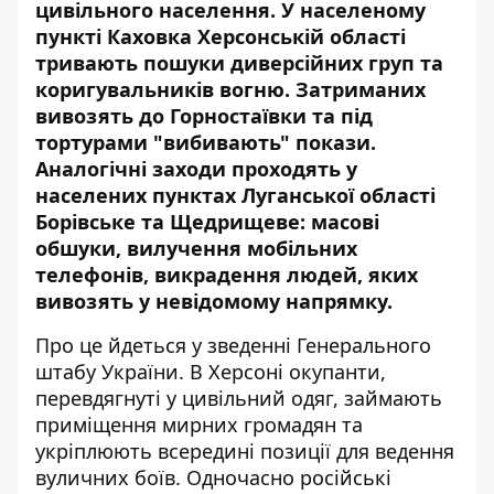
цивільного населення.
У населеному
пункті
Каховка Херсонській області
тривають пошуки диверсійних груп та
коригувальників вогню. Затриманих
вивозять до Горностаївки та під
тортурами "вибивають" покази.
Аналогічні заходи проходять у
населених пунктах Луганської області
Борівське та Щедрищеве: масові
обшуки, вилучення мобільних
телефонів, викрадення людей, яких
вивозять у невідомому напрямку.
Про це йдеться у
зведенні
Генерального
штабу України. В Херсоні окупанти,
перевдягнуті у цивільний одяг, займають
приміщення мирних громадян та
укріплюють всередині позиції для ведення
вуличних боїв. Одночасно російські