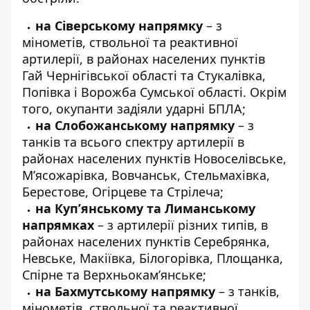
на Сіверському напрямку
– з
мінометів, ствольної та реактивної
артилерії, в районах населених пунктів
Гай Чернігівської області та Стукалівка,
Попівка і Ворожба Сумської області. Окрім
того, окупанти задіяли ударні БПЛА;
на Слобожанському напрямку
– з
танків та всього спектру артилерії в
районах населених пунктів Новоселівське,
М’ясожарівка, Вовчанськ, Стельмахівка,
Берестове, Огірцеве та Стрілеча;
на Куп’янському та Лиманському
напрямках
– з артилерії різних типів, в
районах населених пунктів Серебрянка,
Невське, Макіївка, Білогорівка, Площанка,
Спірне та Верхньокам’янське;
на Бахмутському напрямку
– з танків,
мінометів, ствольної та реактивної