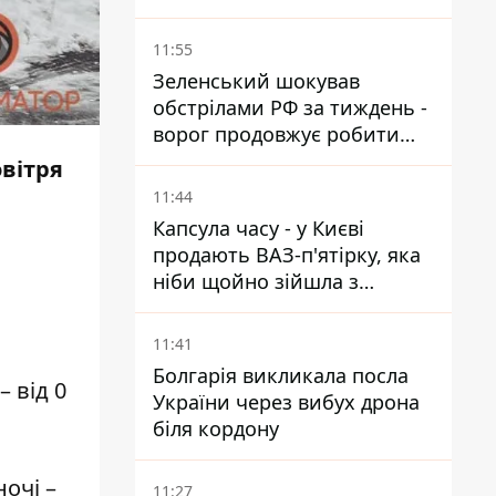
світло
11:55
Зеленський шокував
обстрілами РФ за тиждень -
ворог продовжує робити
ставку на балістичний
овітря
терор
11:44
Капсула часу - у Києві
продають ВАЗ-п'ятірку, яка
ніби щойно зійшла з
конвейєра
11:41
Болгарія викликала посла
– від 0
України через вибух дрона
біля кордону
ночі –
11:27