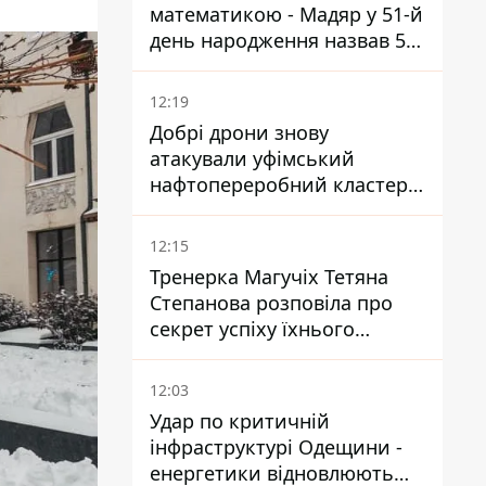
математикою - Мадяр у 51-й
день народження назвав 5
умов поразки РФ
12:19
Добрі дрони знову
атакували уфімський
нафтопереробний кластер -
один упав на недобудову
12:15
Тренерка Магучіх Тетяна
Степанова розповіла про
секрет успіху їхнього
тандему
12:03
Удар по критичній
інфраструктурі Одещини -
енергетики відновлюють