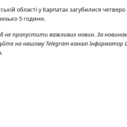
ській області у Карпатах
загубилися четверо
лизько 5 години.
об не пропустити важливих новин. За новина
куйте на нашому Telegram-каналі
Інформатор L
т
.