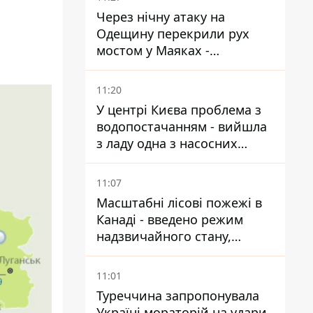
Через нічну атаку на
Одещину перекрили рух
мостом у Маяках -
подробиці від ДПСУ
11:20
У центрі Києва проблема з
водопостачанням - вийшла
з ладу одна з насосних
станцій
11:07
Масштабні лісові пожежі в
Канаді - введено режим
надзвичайного стану,
виїхали понад 20 тисяч
людей
11:01
Туреччина запропонувала
Україні мораторій на удари