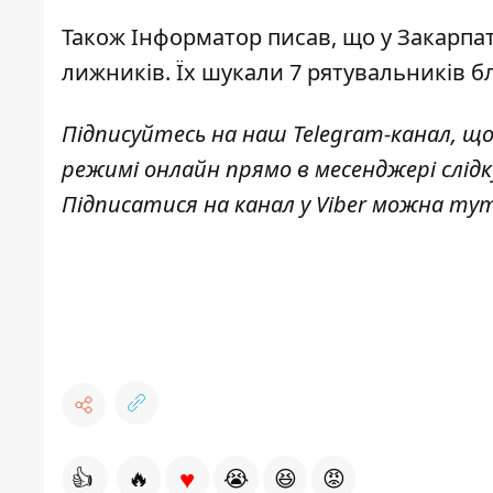
Також
Інформатор
писав, що у Закарпат
лижників
. Їх шукали 7 рятувальників б
Підписуйтесь на наш
Telegram-канал
, щ
режимі онлайн прямо в месенджері слід
Підписатися на канал у Viber можна
ту
♥
👍
🔥
😭
😆
😡