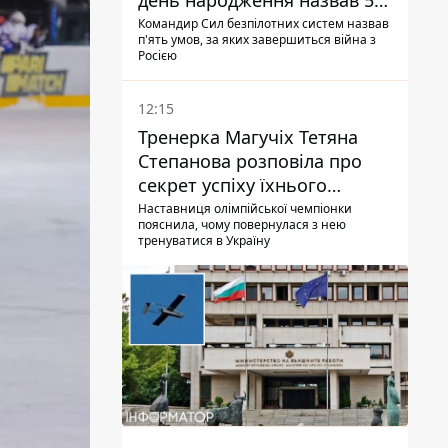
день народження назвав 5
умов поразки РФ
Командир Сил безпілотних систем назвав
п'ять умов, за яких завершиться війна з
Росією
12:15
Тренерка Магучіх Тетяна
Степанова розповіла про
секрет успіху їхнього
тандему
Наставниця олімпійської чемпіонки
пояснила, чому повернулася з нею
тренуватися в Україну