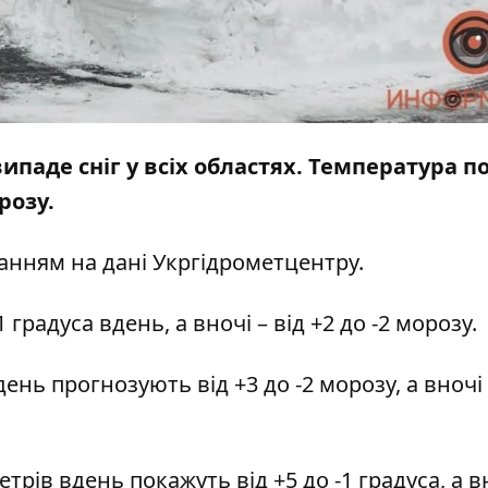
 випаде сніг у всіх областях. Температура п
орозу.
анням на дані
Укргідрометцентру
.
1 градуса вдень, а вночі – від +2 до -2 морозу.
ь ​​прогнозують від +3 до -2 морозу, а вночі 
рів вдень покажуть від +5 до -1 градуса, а в