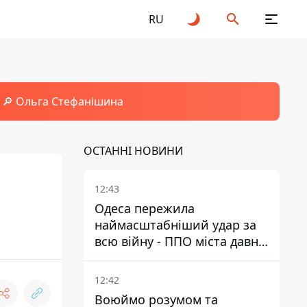
RU
🔎 Ольга Стефанішина
ОСТАННІ НОВИНИ
12:43
Одеса пережила
наймасштабніший удар за
всю війну - ППО міста давно
потребує посилення
12:42
Воюймо розумом та