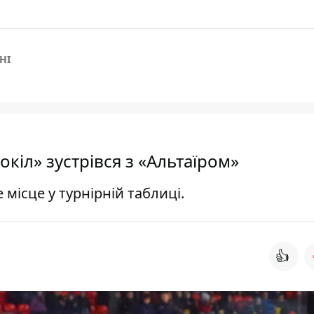
НІ
окіл» зустрівся з «Альтаїром»
 місце у турнірній таблиці.
👍