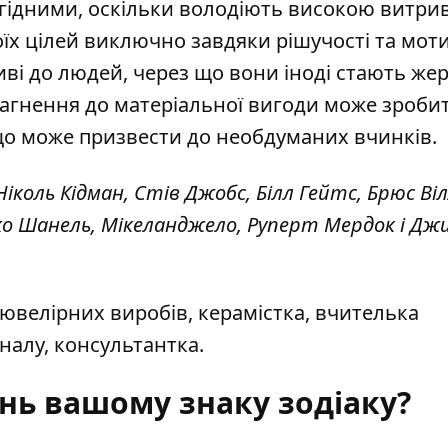
агідними, оскільки володіють високою витри
оїх цілей виключно завдяки рішучості та моти
иві до людей, через що вони іноді стають же
агнення до матеріальної вигоди може зробит
що може призвести до необдуманих вчинків.
іколь Кідман, Стів Джобс, Білл Гейтс, Брюс Віл
око Шанель, Мікеланджело, Руперт Мердок і Дж
 ювелірних виробів, керамістка, вчителька
налу, консультантка.
нь вашому знаку зодіаку?