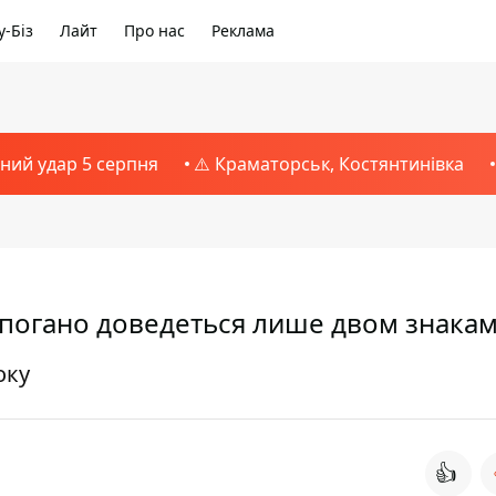
-Біз
Лайт
Про нас
Реклама
тний удар 5 серпня
⚠️ Краматорськ, Костянтинівка
: погано доведеться лише двом знака
оку
👍