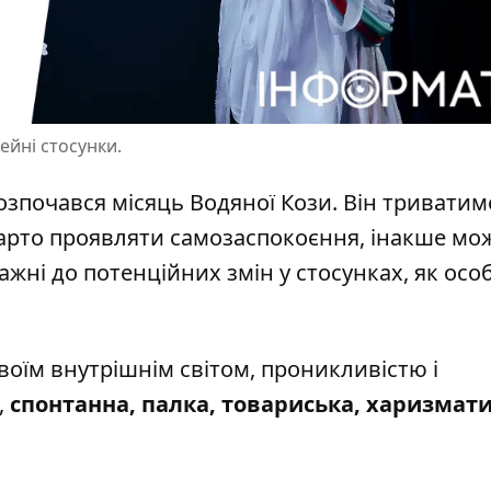
мейні стосунки.
зпочався місяць Водяної Кози. Він триватим
 варто проявляти самозаспокоєння, інакше мо
жні до потенційних змін у стосунках, як осо
своїм внутрішнім світом, проникливістю і
,
спонтанна, палка, товариська, харизмат