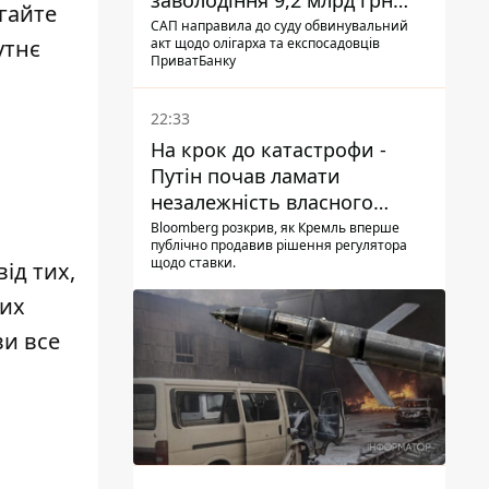
заволодіння 9,2 млрд грн
гайте
ПриватБанку скерували до
САП направила до суду обвинувальний
утнє
акт щодо олігарха та експосадовців
суду
ПриватБанку
22:33
На крок до катастрофи -
Путін почав ламати
незалежність власного
Центробанку, змусивши
Bloomberg розкрив, як Кремль вперше
публічно продавив рішення регулятора
знизити базову ставку
щодо ставки.
ід тих,
них
ви все