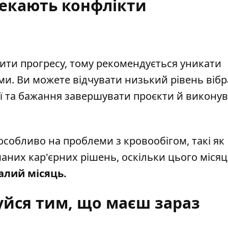
чекають конфлікти
ти прогресу, тому рекомендується уникати
ми. Ви можете відчувати низький рівень вібр
ії та бажання завершувати проєкти й викону
особливо на проблеми з кровообігом, такі як
маних кар'єрних рішень, оскільки цього місяц
алий місяць.
уйся тим, що маєш зараз