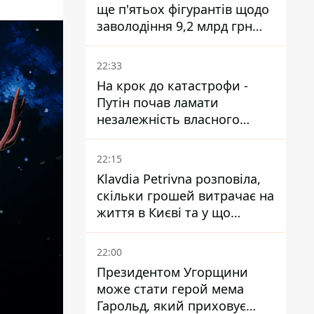
ще п'ятьох фігурантів щодо
заволодіння 9,2 млрд грн
ПриватБанку скерували до
суду
22:33
На крок до катастрофи -
Путін почав ламати
незалежність власного
Центробанку, змусивши
знизити базову ставку
22:15
Klavdia Petrivna розповіла,
скільки грошей витрачає на
життя в Києві та у що
вкладає мільйони
22:00
Президентом Угорщини
може стати герой мема
Гарольд, який приховує