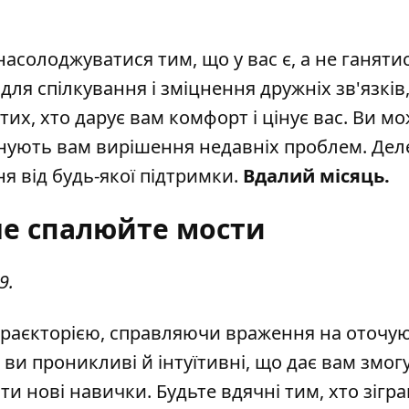
 насолоджуватися тим, що у вас є, а не ганяти
ля спілкування і зміцнення дружніх зв'язків,
тих, хто дарує вам комфорт і цінує вас. Ви м
онують вам вирішення недавніх проблем. Дел
 від будь-якої підтримки.
Вдалий місяць.
не спалюйте мости
9.
траєкторією, справляючи враження на оточу
ви проникливі й інтуїтивні, що дає вам змог
 нові навички. Будьте вдячні тим, хто зігра