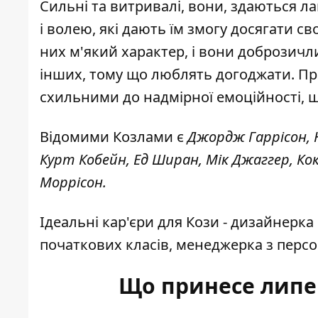
Сильні та витривалі, вони, здаються л
і волею, які дають їм змогу досягати св
них м'який характер, і вони доброзичл
інших, тому що люблять догоджати. Пр
схильними до надмірної емоційності, 
Відомими Козлами є
Джордж Гаррісон, Н
Курт Кобейн, Ед Ширан, Мік Джаггер, К
Моррісон.
Ідеальні кар'єри для Кози - дизайнерка
початкових класів, менеджерка з персо
Що принесе липе