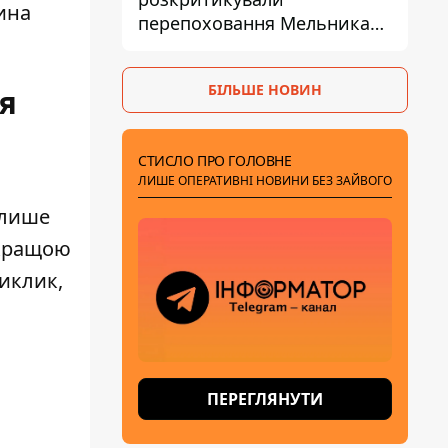
ина
перепоховання Мельника
через ризик дипломатичної
ізоляції
БІЛЬШЕ НОВИН
я
СТИСЛО ПРО ГОЛОВНЕ
ЛИШЕ ОПЕРАТИВНІ НОВИНИ БЕЗ ЗАЙВОГО
 лише
йкращою
иклик,
ПЕРЕГЛЯНУТИ