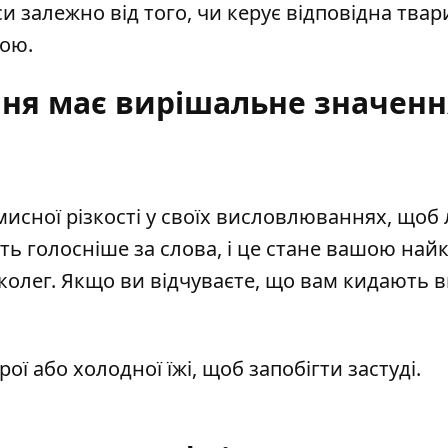
и залежно від того, чи керує відповідна твар
ною.
ння має вирішальне значенн
мисної різкості у своїх висловлюваннях, щоб
рять голосніше за слова, і це стане вашою на
колег. Якщо ви відчуваєте, що вам кидають в
ої або холодної їжі, щоб запобігти застуді.