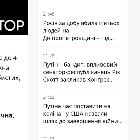
біль – він очолив народне
голосування
21:45
Росія за добу вбила п'ятьох
людей на
Дніпропетровщині – під
ударами опинилися п'ять
районів області
21:28
е до 4
Путін – бандит: впливовий
жна
сенатор-республіканець Рік
бистих,
Скотт закликав Конгрес
притягнути РФ до
відповідальності за війну в
21:23
Україні
Путіна час поставити на
коліна - у США назвали
ична,
шлях до завершення війни -
National Security Journal
21:17