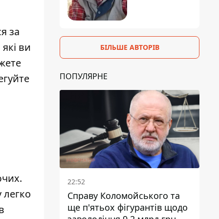
ся за
 які ви
БІЛЬШЕ АВТОРІВ
ожете
ПОПУЛЯРНЕ
егуйте
ючих.
22:52
у легко
Справу Коломойського та
ще п'ятьох фігурантів щодо
в