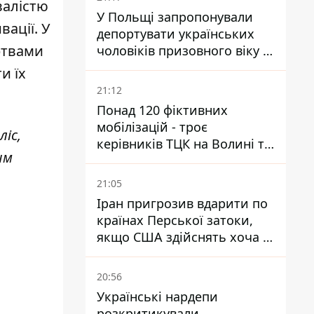
валістю
У Польщі запропонували
вації. У
депортувати українських
ртвами
чоловіків призовного віку -
кого це може торкнутися
и їх
21:12
Понад 120 фіктивних
мобілізацій - троє
ліс,
керівників ТЦК на Волині та
им
Буковині отримали підозри
за фейкові звіти
21:05
Іран пригрозив вдарити по
країнах Перської затоки,
якщо США здійснять хоча б
одну атаку - Reuters
20:56
Українські нардепи
розкритикували