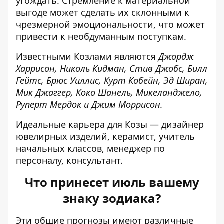
угождать. Стремление к материальной
выгоде может сделать их склонными к
чрезмерной эмоциональности, что может
привести к необдуманным поступкам.
Известными Козлами являются
Джордж
Харрисон, Николь Кидман, Стив Джобс, Билл
Гейтс, Брюс Уиллис, Курт Кобейн, Эд Ширан,
Мик Джаггер, Коко Шанель, Микеланджело,
Руперт Мердок и Джим Моррисон.
Идеальные карьера для Козы — дизайнер
ювелирных изделий, керамист, учитель
начальных классов, менеджер по
персоналу, консультант.
Что принесет июль вашему
знаку зодиака?
Эти
общие прогнозы
имеют различные