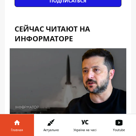
ПОДПИСАТЬСЯ
СЕЙЧАС ЧИТАЮТ НА
ИНФОРМАТОРЕ
22:31
Главная
РФ готовится принять новый
Актуально
Україна на часі
Youtube