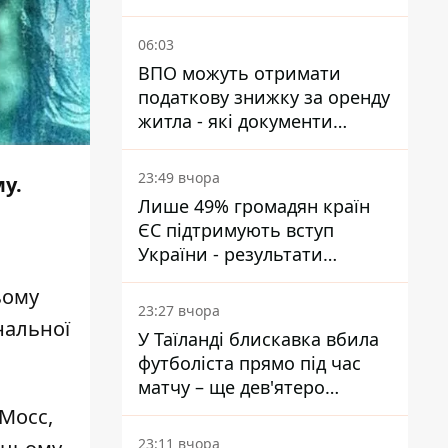
пускав її до басейну без
медичної довідки - рішення
06:03
суду
ВПО можуть отримати
податкову знижку за оренду
житла - які документи
подати
23:49 вчора
у.
Лише 49% громадян країн
ЄС підтримують вступ
України - результати
опитування
ьому
23:27 вчора
нальної
У Таїланді блискавка вбила
футболіста прямо під час
матчу – ще дев'ятеро
постраждали
 Мосс,
23:11 вчора