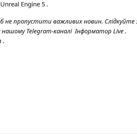
nreal Engine 5
.
об не пропустити важливих новин. Слідкуйте 
а нашому Telegram-каналі
Інформатор Live
.
т
.