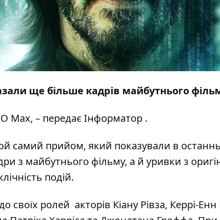
азали ще більше кадрів майбутнього фільм
O Max
, – передає
Інформатор
.
ой самий прийом, який показували в
останн
дри з майбутнього фільму, а й уривки з оригі
клічність подій.
о своїх ролей акторів Кіану Рівза, Керрі-Енн