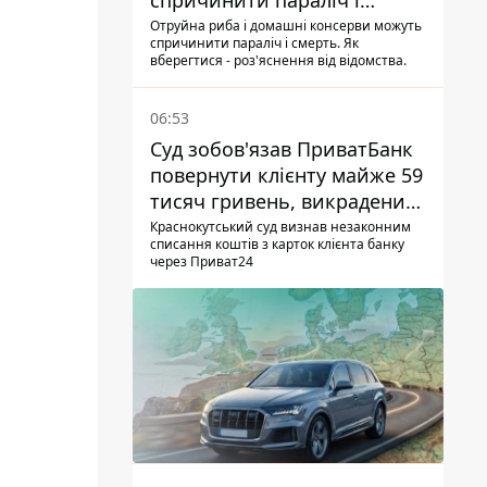
спричинити параліч і
смерть - Держрибагентство
Отруйна риба і домашні консерви можуть
спричинити параліч і смерть. Як
попереджає про ботулізм
вберегтися - роз'яснення від відомства.
06:53
Суд зобов'язав ПриватБанк
повернути клієнту майже 59
тисяч гривень, викрадених
шахраями
Краснокутський суд визнав незаконним
списання коштів з карток клієнта банку
через Приват24