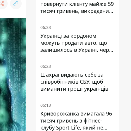
повернути клієнту майже 59
тисяч гривень, викрадених
шахраями
06:33
Українці за кордоном
можуть продати авто, що
залишилось в Україні, через
Дію - МВС
06:23
Шахраї видають себе за
співробітників СБУ, щоб
виманити гроші українців
06:13
Криворожанка вимагала 96
тисяч гривень з фітнес-
клубу Sport Life, який не