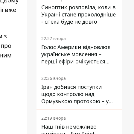
и цьому
Синоптик розповіла, коли в
її вже
Україні стане прохолодніше
- спека буде не довго
м з
22:57 вчора
 про
Голос Америки відновлює
українське мовлення –
вним
перші ефіри очікуються
наступного тижня
22:36 вчора
Іран добився поступки
щодо контролю над
Ормузькою протокою – у
Reuters розкрили деталі
22:19 вчора
Наш гнів неможливо
виміряти - Fire Point