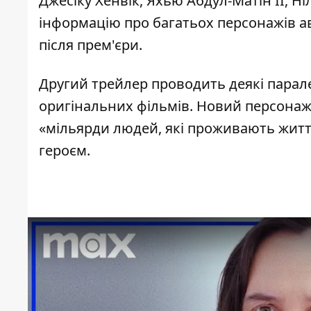
Джесіку Хенвік, Яхью Абдул-Матін II, Н
інформацію про багатьох персонажів авт
після прем'єри.
Другий трейлер проводить деякі парал
оригінальних фільмів. Новий персонаж 
«мільярди людей, які проживають життя
героєм.