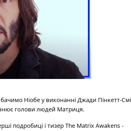
 бачимо Ніобе у виконанні Джади Пінкетт-Смі
овнює голови людей Матриця.
рші подробиці і тизер The Matrix Awakens -