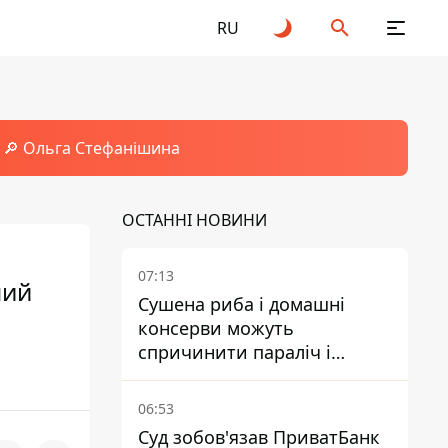
RU
🔎 Ольга Стефанішина
ОСТАННІ НОВИНИ
07:13
ний
Сушена риба і домашні
консерви можуть
спричинити параліч і
смерть - Держрибагентство
попереджає про ботулізм
06:53
Суд зобов'язав ПриватБанк