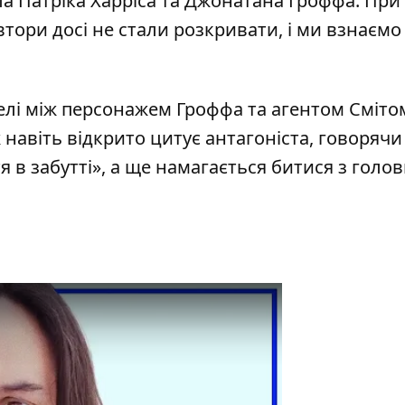
іла Патріка Харріса та Джонатана Гроффа. Пр
ори досі не стали розкривати, і ми взнаємо 
елі між персонажем Гроффа та агентом Сміто
навіть відкрито цитує антагоніста, говорячи
 в забутті», а ще намагається битися з голо