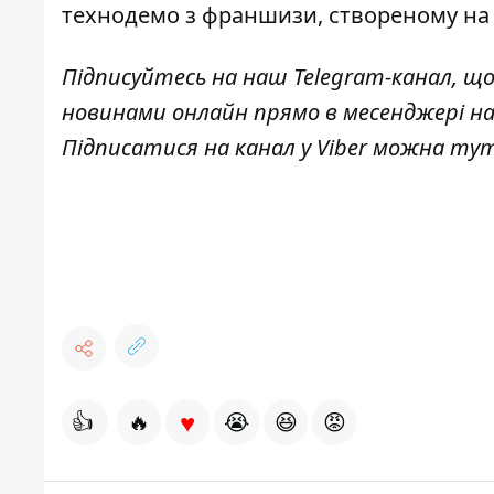
технодемо з франшизи, створеному на U
Підписуйтесь на наш
Telegram-канал
, щ
новинами онлайн прямо в месенджері н
Підписатися на канал у Viber можна
ту
♥
👍
🔥
😭
😆
😡