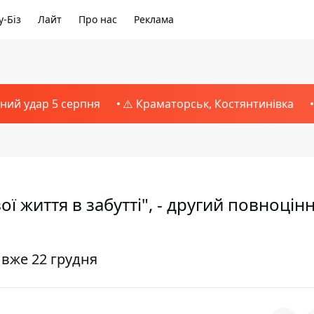
-Біз
Лайт
Про нас
Реклама
тний удар 5 серпня
⚠️ Краматорськ, Костянтинівка
 життя в забутті", - другий повноцін
 вже 22 грудня